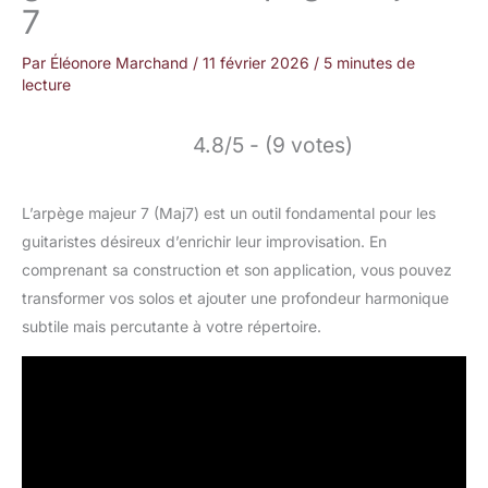
7
Par
Éléonore Marchand
/
11 février 2026
/
5 minutes de
lecture
4.8/5 - (9 votes)
L’arpège majeur 7 (Maj7) est un outil fondamental pour les
guitaristes désireux d’enrichir leur improvisation. En
comprenant sa construction et son application, vous pouvez
transformer vos solos et ajouter une profondeur harmonique
subtile mais percutante à votre répertoire.