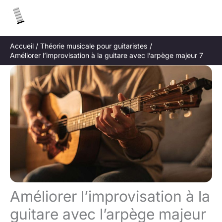
Aller
R
au
e
contenu
c
Accueil
Théorie musicale pour guitaristes
h
Améliorer l’improvisation à la guitare avec l’arpège majeur 7
e
r
c
h
e
r
Améliorer l’improvisation à la
guitare avec l’arpège majeur