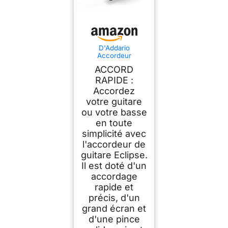
D'Addario
Accordeur
Rechargeable
ACCORD
Eclipse à Pince pour
Guitare, Noir
RAPIDE :
Accordez
votre guitare
ou votre basse
en toute
simplicité avec
l'accordeur de
guitare Eclipse.
Il est doté d'un
accordage
rapide et
précis, d'un
grand écran et
d'une pince