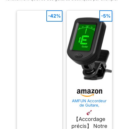
-42%
-5%
AMFUN Accordeur
de Guitare,
Accordeur à Pince
Compact, Pince
Tuner Portable avec
【Accordage
Ecran LCD 360°
précis】 Notre
Rotation, pour