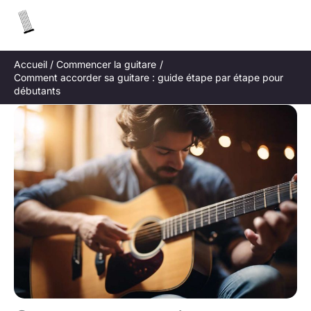
Aller
R
au
e
contenu
c
Accueil
Commencer la guitare
h
Comment accorder sa guitare : guide étape par étape pour
e
débutants
r
c
h
e
r