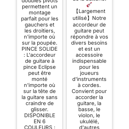
doubles pivots
permettent un
【Largement
montage
utilisé】Notre
parfait pour les
gauchers et
accordeur de
les droitiers,
guitare peut
n'importe où
répondre à vos
sur la poupée.
divers besoins
PINCE SOLIDE
et est un
: L'accordeur
accessoire
de guitare à
indispensable
pince Eclipse
pour les
peut être
joueurs
monté
d'instruments
n'importe où
à cordes.
sur la tête de
Convient pour
la guitare sans
accorder la
craindre de
guitare, la
glisser.
basse, le
DISPONIBLE
violon, le
EN 6
ukulélé,
COULEURS :
d'autres