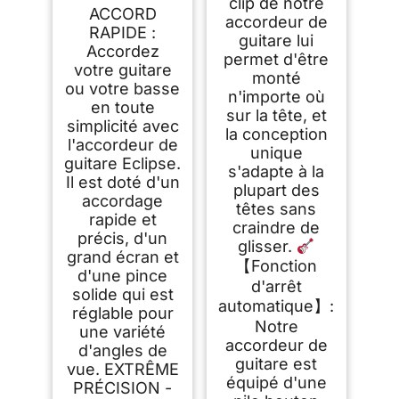
clip de notre
Pince pour Guitare,
ACCORD
Noir
accordeur de
RAPIDE :
guitare lui
Accordez
permet d'être
votre guitare
monté
ou votre basse
n'importe où
en toute
sur la tête, et
simplicité avec
la conception
l'accordeur de
unique
guitare Eclipse.
s'adapte à la
Il est doté d'un
plupart des
accordage
têtes sans
rapide et
craindre de
précis, d'un
glisser.
grand écran et
【Fonction
d'une pince
d'arrêt
solide qui est
automatique】:
réglable pour
Notre
une variété
accordeur de
d'angles de
guitare est
vue. EXTRÊME
équipé d'une
PRÉCISION -