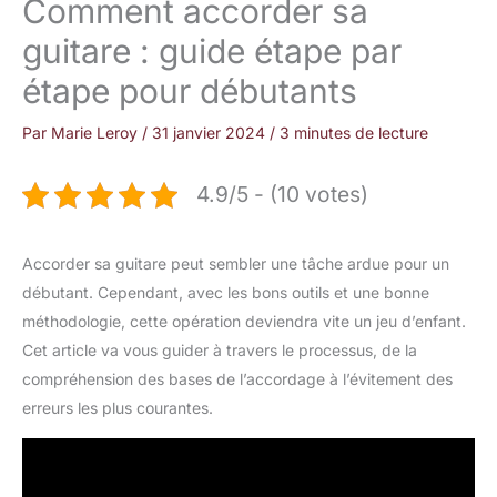
Comment accorder sa
guitare : guide étape par
étape pour débutants
Par
Marie Leroy
/
31 janvier 2024
/
3 minutes de lecture
4.9/5 - (10 votes)
Accorder sa guitare peut sembler une tâche ardue pour un
débutant. Cependant, avec les bons outils et une bonne
méthodologie, cette opération deviendra vite un jeu d’enfant.
Cet article va vous guider à travers le processus, de la
compréhension des bases de l’accordage à l’évitement des
erreurs les plus courantes.