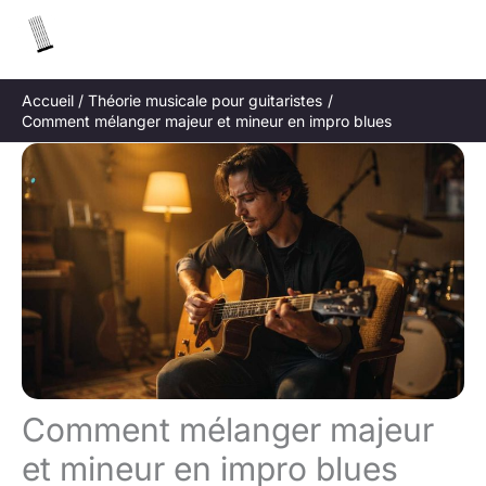
Aller
R
au
e
contenu
c
Accueil
Théorie musicale pour guitaristes
h
Comment mélanger majeur et mineur en impro blues
e
r
c
h
e
r
Comment mélanger majeur
et mineur en impro blues