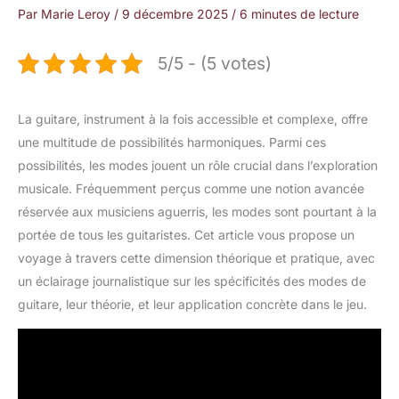
Par
Marie Leroy
/
9 décembre 2025
/
6 minutes de lecture
5/5 - (5 votes)
La guitare, instrument à la fois accessible et complexe, offre
une multitude de possibilités harmoniques. Parmi ces
possibilités, les modes jouent un rôle crucial dans l’exploration
musicale. Fréquemment perçus comme une notion avancée
réservée aux musiciens aguerris, les modes sont pourtant à la
portée de tous les guitaristes. Cet article vous propose un
voyage à travers cette dimension théorique et pratique, avec
un éclairage journalistique sur les spécificités des modes de
guitare, leur théorie, et leur application concrète dans le jeu.