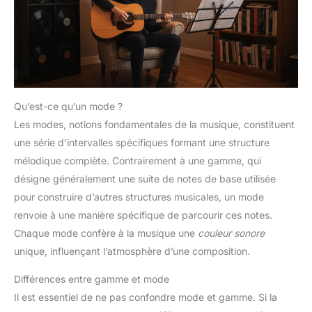
Qu’est-ce qu’un mode ?
Les modes, notions fondamentales de la musique, constituent
une série d’intervalles spécifiques formant une structure
mélodique complète. Contrairement à une gamme, qui
désigne généralement une suite de notes de base utilisée
pour construire d’autres structures musicales, un mode
renvoie à une manière spécifique de parcourir ces notes.
Chaque mode confère à la musique une
couleur sonore
unique, influençant l’atmosphère d’une composition.
Différences entre gamme et mode
Il est essentiel de ne pas confondre mode et gamme. Si la