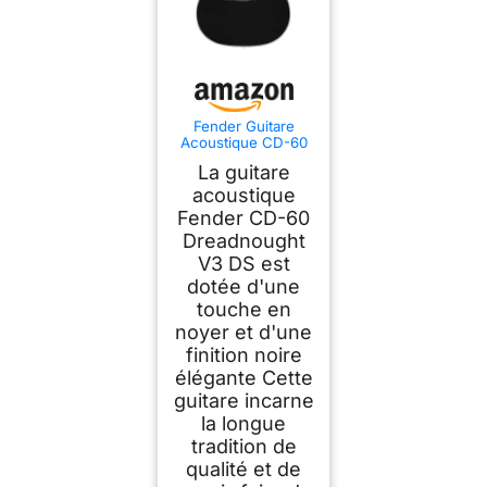
Fender Guitare
Acoustique CD-60
Dreadnought V3,
La guitare
Touche en Noyer,
Noir, Idéale pour les
acoustique
Guitaristes
Fender CD-60
Débutants et
Dreadnought
Intermédiaires,
Incluant des Cours
V3 DS est
Virtuels Gratuits sur
dotée d'une
Fender Play
touche en
noyer et d'une
finition noire
élégante Cette
guitare incarne
la longue
tradition de
qualité et de