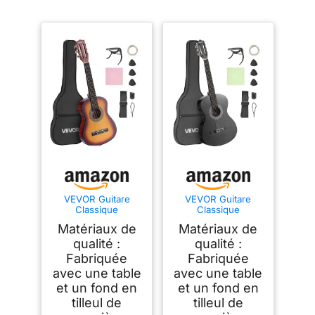
VEVOR Guitare
VEVOR Guitare
Classique
Classique
Débutants, 78 cm,
Débutants, 96 cm,
Matériaux de
Matériaux de
Kit avec Cordes en
avec Cordes Nylon,
Nylon, Housse de
Housse de
qualité :
qualité :
Transport, Sangle,
Transport, Sangle,
Fabriquée
Fabriquée
Accordeur, Cordes
Accordeur, Cordes
avec une table
avec une table
Supplémentaires,
Supplémentaires,
Médiators,
Médiators,
et un fond en
et un fond en
Capodastre, en
Capodastre, en
tilleul de
tilleul de
Tilleul, pour Jeunes
Tilleul, pour