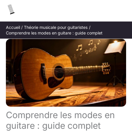
Aller
R
au
e
contenu
c
Accueil
Théorie musicale pour guitaristes
h
Comprendre les modes en guitare : guide complet
e
r
c
h
e
r
Comprendre les modes en
guitare : guide complet