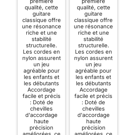
Enfants et Musiciens
Adolescent, Adulte,
première
première
Étudiant, Noir
qualité, cette
qualité, cette
guitare
guitare
classique offre
classique offre
une résonance
une résonance
riche et une
riche et une
stabilité
stabilité
structurelle.
structurelle.
Les cordes en
Les cordes en
nylon assurent
nylon assurent
un jeu
un jeu
agréable pour
agréable pour
les enfants et
les enfants et
les débutants
les débutants
Accordage
Accordage
facile et précis
facile et précis
: Doté de
: Doté de
chevilles
chevilles
d'accordage
d'accordage
haute
haute
précision
précision
améliorées, ce
améliorées, ce