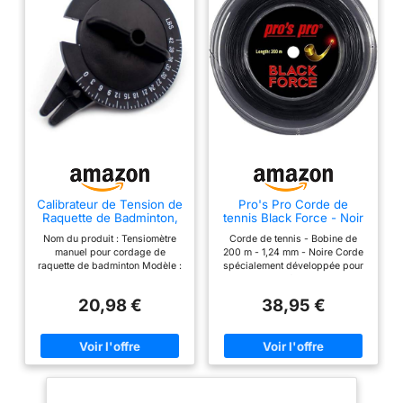
Calibrateur de Tension de
Pro's Pro Corde de
Raquette de Badminton,
tennis Black Force - Noir
Testeur de Tension de
- 200 m x 1,24 mm
Nom du produit : Tensiomètre
Corde de tennis - Bobine de
Cordage, Testeur de
manuel pour cordage de
200 m - 1,24 mm - Noire Corde
Tension de Cordage
raquette de badminton Modèle :
spécialement développée pour
Stringmeter, pour
AC-SM200 Plage de mesure de
les joueurs professionnels et de
Joueurs et
la tension : 0 à 42 lb
tournoi en copolyester. Pas de
Professionnels
20,98 €
38,95 €
Dimensions de l'emballage : 83
perte de tension. Offre un
x 80 x 55 mm Poids du produit
contrôle unique, un potentiel de
: 68 g
rotation très élevé et une
puissance supérieure combinée
à un bon confort. En raison de
son excellente durabilité, il est
particulièrement adapté aux
joueurs agressifs avec une forte