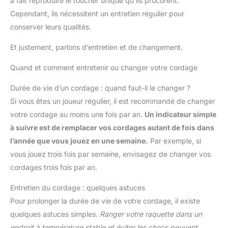
à fait reproduire le toucher unique qu’ils procurent.
qualité. HAUTE RÉSISTANCE - Notre corde en lin est
Cependant, ils nécessitent un entretien régulier pour
extrêmement solide et particulièrement résistante à la
déchirure. De plus, elle a une résistance maximale à la rupture
conserver leurs qualités.
de 830 kg. Nous recommandons une charge de travail allant
jusqu'à 1/10e de la charge de rupture.
Et justement, parlons d’entretien et de changement.
Quand et comment entretenir ou changer votre cordage
Durée de vie d’un cordage : quand faut-il le changer ?
Si vous êtes un joueur régulier, il est recommandé de changer
votre cordage au moins une fois par an.
Un indicateur simple
à suivre est de remplacer vos cordages autant de fois dans
l’année que vous jouez en une semaine.
Par exemple, si
vous jouez trois fois par semaine, envisagez de changer vos
cordages trois fois par an.
Entretien du cordage : quelques astuces
Pour prolonger la durée de vie de votre cordage, il existe
quelques astuces simples.
Ranger votre raquette dans un
endroit à température stable et éviter les chocs peuvent