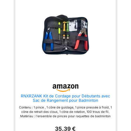
raquettes de tennis et de
LES VOYAGES] Le sac de
badminton. [Solution de
rangement professionnel
stockage portable] Livré avec
permet un placement organisé
un sac de rangement
des outils pour un accès facile,
professionnel pour garder les
protégeant les outils pendant le
outils organisés et protégés,
transport pour un cordage en
idéal pour les longerons
déplacement. [COMPATIBILITÉ
mobiles et les réparations en
DOUBLE RAQUETTE] Répond
déplacement. [Compatibilité
aux besoins de cordage des
polyvalente des raquettes]
raquettes de badminton et de
Conçu pour les raquettes de
tennis, adapté à la fois au
tennis et de badminton, adapté
cordage quotidien et aux
à un usage domestique, aux
préparations de matchs
cordeurs de club et aux
professionnels. [ADAPTÉ AUX
techniciens professionnels.
DÉBUTANTS] Aide les cordeurs
[Fonctionnement convivial]
à terminer efficacement
Rationalise le processus de
l'ensemble du processus de
cordage lorsqu'il est utilisé
cordage lorsqu'il est associé à
avec une machine à corder, ce
une machine à corder,
qui le rend plus facile pour les
garantissant ainsi des
débutants et efficace pour les
expériences plus fluides pour
RNXRZANK Kit de Cordage pour Débutants avec
cordeurs expérimentés.
les débutants.
Sac de Rangement pour Badminton
Contenu : 1 pince , 1 cône de guidage, 1 pince pressée à froid, 1
cône de retrait des clous, 1 cône de rotation, 100 trous de fil.
Matériau : l'ensemble de pinces pour raquettes de badminton
est fabriqué en acier inoxydable de haute qualité, et robuste.
Caractéristiques : le d'outils de serrage de départ peut
35,39 €
facilement et proprement aider à maintenir fermement et à