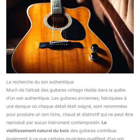
La recherche du son authentique
Much de l’attrait des guitares vintage réside dans la quête
d’un son authentique. Les guitares anciennes, fabriquées à
une époque où chaque détail était soigné, sont renommées
pour produire un son riche, chaud et distinctif qui ne peut être
reproduit par aucun instrument contemporain.
Le
vieillissement naturel du bois
des guitares contribue
également à ce que certains musiciens qualifient d’un son