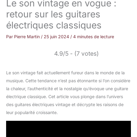
Le son vintage en vogue :
retour sur les guitares
électriques classiques
Par
Pierre Martin
/
25 juin 2024
/
4 minutes de lecture
4.9/5 - (7 votes)
Le son vintage fait actuellement fureur dans le monde de la
musique. Cette tendance n’est pas étonnante si l’on considère
la chaleur, l’authenticité et la nostalgie qu’évoque une guitare
électrique classique. Cet article vous plonge dans l’univers
des guitares électriques vintage et décrypte les raisons de
leur popularité croissante.