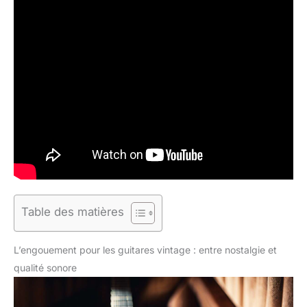
Table des matières
L’engouement pour les guitares vintage : entre nostalgie et
qualité sonore