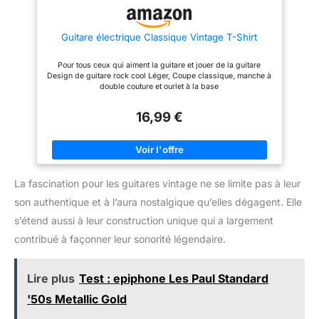
dynamiques, idéal pour le
country, le blues et la radio, et
parfaite pour découvrir des
Guitare électrique Classique Vintage T-Shirt
sons intemporels. Avec les
commandes de son et de
volume, vous pouvez adapter le
Pour tous ceux qui aiment la guitare et jouer de la guitare
son à n'importe quel style et
Design de guitare rock cool Léger, Coupe classique, manche à
développer votre talent de
double couture et ourlet à la base
guitare intérieur CONÇU POUR
LE CONFORT : cette guitare
électrique d'entrée de gamme
16,99 €
convainc par son manche ultra
fin et confortable en forme de C
et sa finition satinée. En outre,
elle dispose d'un système de
commutation convivial, d'un
pickguard de haute qualité et
La fascination pour les guitares vintage ne se limite pas à leur
d'un pont trémolo vintage pour
une sensation de jeu souple et
son authentique et à l’aura nostalgique qu’elles dégagent. Elle
naturelle PARFAIT POUR TOUS,
s’étend aussi à leur construction unique qui a largement
UNIQUE POUR VOUS : que ce
soit pour les enfants ou les
contribué à façonner leur sonorité légendaire.
adultes, les débutants ou les
confirmés, cet ensemble tout-
en-un est le début idéal pour
votre voyage de rock.
Lire plus
Test : epiphone Les Paul Standard
Fabriquée en frêne de
Mandchourie de qualité
'50s Metallic Gold
supérieure avec une finition
mate à pores ouverts, chaque