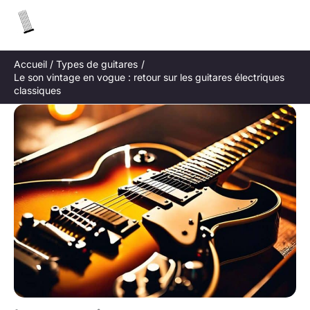
Aller
R
au
e
contenu
c
Accueil
Types de guitares
h
Le son vintage en vogue : retour sur les guitares électriques
e
classiques
r
c
h
e
r