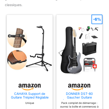
classiques.
-6%
CAHAYA Support de
DONNER DST-80
Guitare Trépied Réglable
Gaucher Guitare
Support de guitare pliant
Électrique Kit Complet
Unique
Pack complet de démarrage :
portable avec support de
pour Débutants 39” avec
ouvrez la boîte et commencez à
cou pour guitare basse
Amplificateur, Pickups