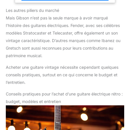
zeste de citron.
Chevalet : Tone Pro AVR-2
radius 30.48 cm / 12 "
Finition : Lemon Burst
Diapason : 62.865 cm / 24.75"
Les autres piliers du marché
Touche : Palissandre Micro
manche : Super Burstbucker 2
Mais Gibson n’est pas la seule marque à avoir marqué
Micro chevalet : Burstbucker 1
l’histoire des guitares électriques. Fender, avec ses célèbres
Contrôles: 2 x Volume, 2 x
tonalité, Sélecteur 3 voies
modèles Stratocaster et Telecaster, offre également un son
Chevalet : Tone Pro AVR-2 Etui
Gibson inclus Finition : Faded
vintage caractéristique. D’autres marques comme Ibanez ou
Cherry
Gretsch sont aussi reconnues pour leurs contributions au
patrimoine musical.
Acheter une guitare vintage nécessite cependant quelques
conseils pratiques, surtout en ce qui concerne le budget et
l’entretien.
Conseils pratiques pour l’achat d’une guitare électrique rétro :
budget, modèles et entretien