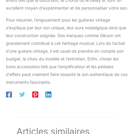
effets tels que la distorsion, le chorus ou le delay et sont un
indique si Bluetooth est
radio FM. En outre, des interfaces numériques en fibre et
connecté. C'est pratique et
excellent moyen d’expérimenter et de personnaliser votre son.
coaxiales ont été ajoutées pour s'adapter à la plupart des
facile à utiliser. Convient pour
téléviseurs intelligents (Remarque : pas d'entrée HDMI)
l'audio domestique, l'audio de
Contrôle EQ personnalisé : l'amplificateur Bluetooth et la
voiture, diverses fêtes, fêtes de
Pour résumer, l’engouement pour les guitares vintage
télécommande peuvent contrôler indépendamment les aigus,
famille, cours de danse, bars,
les médiums et les basses, vous pouvez définir le son comme
s’explique par leur son unique, leur aura nostalgique ainsi que
restaurants, boîtes de nuit, etc.
vous le souhaitez Double interface micro : équipé de deux
leur construction soignée. Des marques comme Gibson ont
prises microphone de 6,35 mm pour votre karaoké. De plus, la
fonction Talk Over peut réduire la musique de fond pour une
grandement contribué à cet héritage musical. Lors de l’achat
sortie sonore plus claire lors
d'événements/d'hébergement/occasions de discours
d’une guitare vintage, il est usuel de prendre en compte son
budget, le choix du modèle et l’entretien. Enfin, choisir les
bons accessoires tels que l’amplificateur et les pédales
d’effets peut vraiment faire ressortir le son authentique de ces
instruments fascinants.
Articles similaires