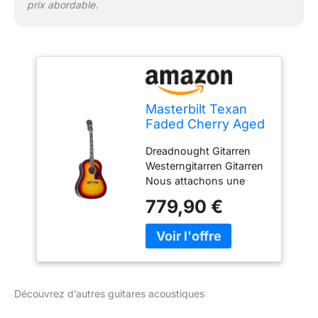
prix abordable.
Masterbilt Texan
Faded Cherry Aged
Gloss
Dreadnought Gitarren
Westerngitarren Gitarren
Nous attachons une
grande importance à une
779,90 €
combinaison équilibrée
de finitions soignées et
de matériaux
sélectionnés. NOTRE
OBJECTIF - Votre
satisfaction est notre
Découvrez d’autres guitares acoustiques
priorité absolue et se
trouve au cœur de nos