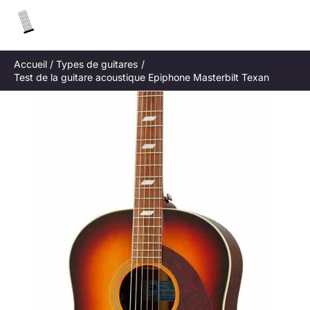
Aller
R
au
e
contenu
c
Accueil
Types de guitares
h
Test de la guitare acoustique Epiphone Masterbilt Texan
e
r
c
h
e
r