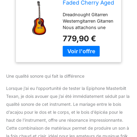
Faded Cherry Aged
Gloss
Dreadnought Gitarren
Westerngitarren Gitarren
Nous attachons une
grande importance à une
779,90 €
combinaison équilibrée
de finitions soignées et
de matériaux
sélectionnés. NOTRE
OBJECTIF - Votre
satisfaction est notre
Une qualité sonore qui fait la différence
priorité absolue et se
trouve au cœur de nos
Lorsque j’ai eu l’opportunité de tester la Epiphone Masterbilt
préoccupations.
Texan, je dois avouer que j’ai été immédiatement séduit par la
qualité sonore de cet instrument. Le mariage entre le bois
d’acajou pour le dos et le corps, et le bois d’épicéa pour le
haut de l’instrument, offre une résonance impressionnante.
Cette combinaison de matériaux permet de produire un son à
la fois chaud et clair, idéal pour les amateurs de musique folk