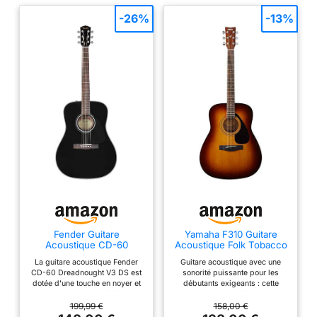
préoccupations.
-26%
-13%
Fender Guitare
Yamaha F310 Guitare
Acoustique CD-60
Acoustique Folk Tobacco
Dreadnought V3, Touche
Brown Sunburst – Guitare
La guitare acoustique Fender
Guitare acoustique avec une
en Noyer, Noir, Idéale
folk adultes 4/4 – Guitare
CD-60 Dreadnought V3 DS est
sonorité puissante pour les
pour les Guitaristes
d'étude Dreadnough
dotée d'une touche en noyer et
débutants exigeants : cette
Débutants et
d'une finition noire élégante
guitare western offre un grand
Intermédiaires, Incluant
Cette guitare incarne la longue
confort de jeu et se caractérise
199,99 €
158,00 €
des Cours Virtuels
tradition de qualité et de savoir-
par une sonorité pleine et