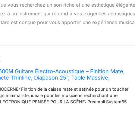
rsque vous recherchez un son riche et une esthétique élégante
 à un instrument qui répond à vos exigences acoustiques
guitare est conçue pour vous apporter une expérience musica
M Guitare Électro-Acoustique – Finition Mate,
te Thinline, Diapason 25”, Table Massive,
ec EQ et Accordeur – Smokey Black
DERNE: Finition de la caisse mate et satinée pour un toucher
ign minimaliste, idéale pour les musiciens recherchant une
 ÉLECTRONIQUE PENSÉE POUR LA SCÈNE: Préampli System65
et accordeur intégré pour un contrôle total, en répétition, studio
N ADAPTÉ AU JEU: Diapason de 25” pour des bends facilités, un
cis, adapté aux débutants comme aux musiciens confirmés.
PONSABLE: Table massive en épicéa et essences de bois
en palissandre pour une sonorité chaude, équilibrée et fiable.