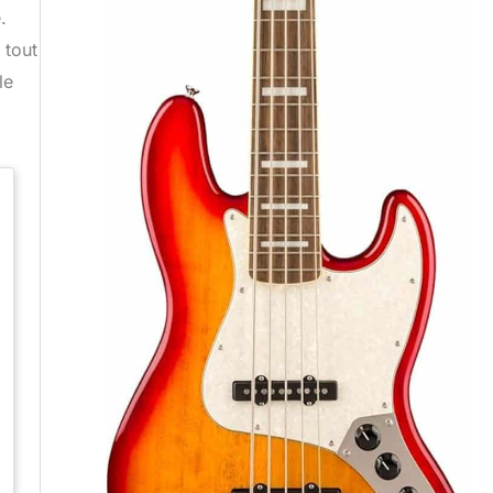
.
 tout
le