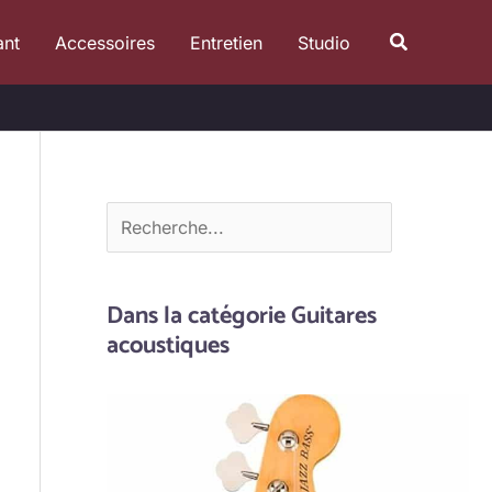
R
Recherche
ant
Accessoires
Entretien
Studio
e
c
h
e
r
c
h
e
Dans la catégorie Guitares
r
acoustiques