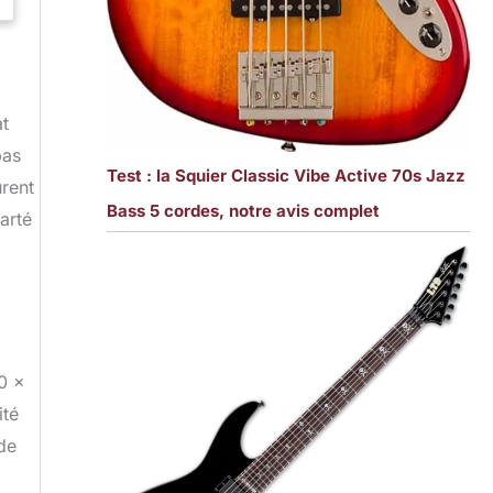
at
pas
Test : la Squier Classic Vibe Active 70s Jazz
urent
Bass 5 cordes, notre avis complet
arté
10 x
ité
 de