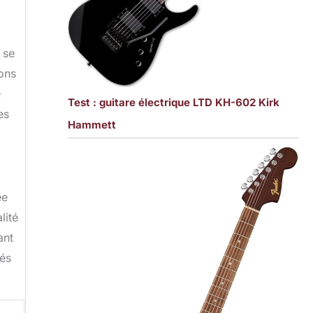
 se
ions
e
Test : guitare électrique LTD KH-602 Kirk
es
Hammett
ée
lité
ant
vés