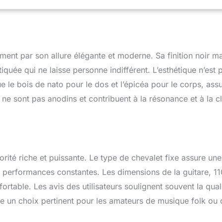
AT SLIM: Corps fin et léger pour un jeu confortable, avec
nctive offrant projection et personnalité Yamaha.
t par son allure élégante et moderne. Sa finition noir m
iquée qui ne laisse personne indifférent. L’esthétique n’est 
que le bois de nato pour le dos et l’épicéa pour le corps, ass
e sont pas anodins et contribuent à la résonance et à la cl
orité riche et puissante. Le type de chevalet fixe assure une
es performances constantes. Les dimensions de la guitare, 1
rtable. Les avis des utilisateurs soulignent souvent la qual
are un choix pertinent pour les amateurs de musique folk ou