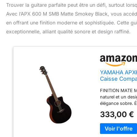
Trouver la guitare parfaite peut être un défi, surtout lo
Avec l’APX 600 M SMB Matte Smokey Black, vous accédez
en offrant une finition moderne et sophistiquée. Cette 
exceptionnelle, alliant qualité sonore et design raffiné.
YAMAHA APX600
Caisse Compac
Système65 av
FINITION MATE MO
naturel et un des
élégance sobre.
avec EQ 3 bandes 
333,00 €
ou live. DIAPASO
jeu fluide et pré
FABRICATION RES
durables, touche 