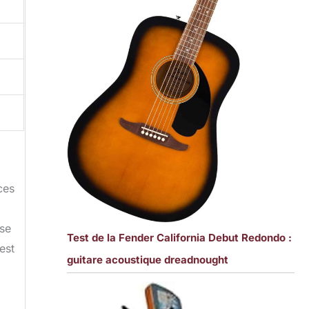
ces
sse
Test de la Fender California Debut Redondo :
est
guitare acoustique dreadnought