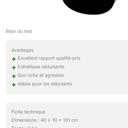
Bilan du test
Avantages
+
Excellent rapport qualité-prix
+
Esthétique séduisante
+
Son riche et agréable
+
Idéale pour les débutants
Fiche technique
Dimensions : 40 x 10 x 101 cm