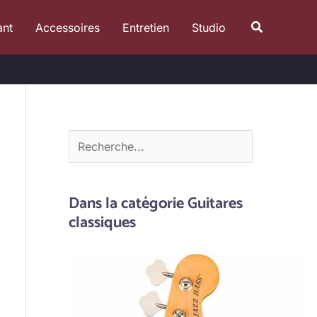
R
Recherche
ant
Accessoires
Entretien
Studio
e
c
h
e
r
c
h
e
Dans la catégorie Guitares
r
classiques