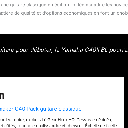
, une guitare classique en édition limitée qui attire les novice
ière de qualité et d’options économiques en font un choi
uitare pour débuter, la Yamaha C40II BL pourrai
aker C40 Pack guitare classique
 couleur noire, exclusivité Gear Hero HQ. Dessus en épicéa,
t côtés, touche en palissandre et chevalet. Échelle de ficelle