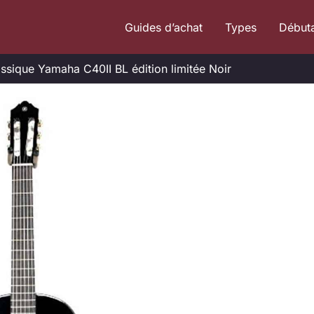
Guides d’achat
Types
Début
lassique Yamaha C40II BL édition limitée Noir