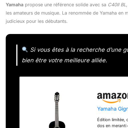
Yamaha
propose une référence solide avec sa
C40II BL
les amateurs de musique. La renommée de Yamaha en mat
judicieux pour les débutants.
Si vous êtes à la recherche d’une g
bien être votre meilleure alliée.
Yamaha Gigm
Édition limitée,
dos en meranti e