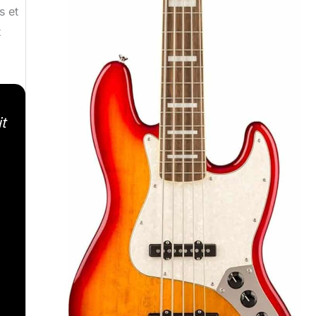
s et
x
t