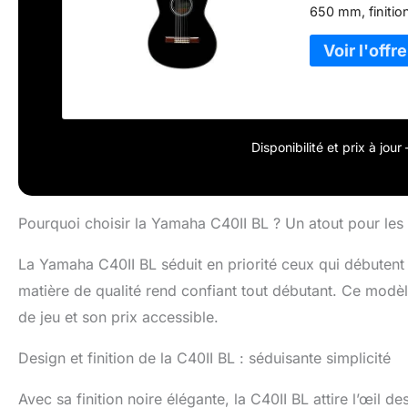
650 mm, finitio
doigt (écrou/c
Disponibilité et prix à jou
Pourquoi choisir la Yamaha C40II BL ? Un atout pour les
La Yamaha C40II BL séduit en priorité ceux qui débutent 
matière de qualité rend confiant tout débutant. Ce modè
de jeu et son prix accessible.
Design et finition de la C40II BL : séduisante simplicité
Avec sa finition noire élégante, la C40II BL attire l’œil