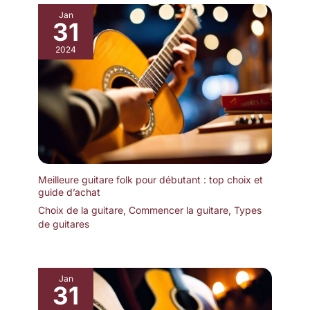
gratter les cordes. Vous trouverez aussi une housse pour la
Jan
guitare afin de la transporter facilement et en toute sécurité lors
31
de vos déplacements.
2024
Meilleure guitare folk pour débutant : top choix et
guide d’achat
Choix de la guitare
,
Commencer la guitare
,
Types
de guitares
Jan
31