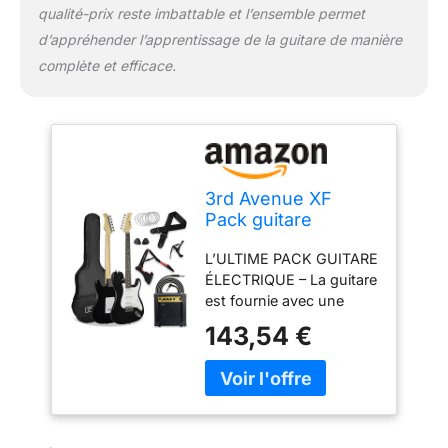
qualité-prix reste imbattable et l’ensemble permet
d’appréhender l’apprentissage de la guitare de manière
complète et efficace.
3rd Avenue XF
Pack guitare
électrique 4/4 taille
L’ULTIME PACK GUITARE
standard avec ampli
ÉLECTRIQUE – La guitare
10 W, jack, stand,
est fournie avec une
housse de
housse légère pour le
transport, sangle,
143,54 €
transport et le
jeu de cordes de
rangement, des
rechange,
médiators, une sangle,
médiators et
des cordes de rechange,
capodastre – Noir
un stand, un jack et un
ampli de 10W