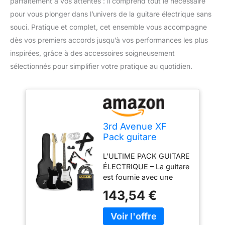
parfaitement à vos attentes : il comprend tout le nécessaire
pour vous plonger dans l’univers de la guitare électrique sans
souci. Pratique et complet, cet ensemble vous accompagne
dès vos premiers accords jusqu’à vos performances les plus
inspirées, grâce à des accessoires soigneusement
sélectionnés pour simplifier votre pratique au quotidien.
3rd Avenue XF
Pack guitare
électrique 4/4 taille
L’ULTIME PACK GUITARE
standard avec ampli
ÉLECTRIQUE – La guitare
10 W, jack, stand,
est fournie avec une
housse de
housse légère pour le
transport, sangle,
143,54 €
transport et le
jeu de cordes de
rangement, des
rechange,
médiators, une sangle,
médiators et