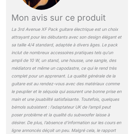
durable et le chevalet fixe
MATÉRIAUX DE HAUTE
QUALITÉ - Le design ST
Mon avis sur ce produit
iconique assure un
grand confort de jeu,
La 3rd Avenue XF Pack guitare électrique est un choix
tandis que le manche en
attrayant pour les débutants avec son design élégant et
forme de C permet aux
débutants de positionner
sa taille 4/4 standard, adaptée à divers âges. Le pack
facilement leurs doigts
inclut de nombreux accessoires pratiques tels qu’un
sur les touches en érable
ampli de 10 W, un stand, une housse, une sangle, des
TAILLE /
médiators et même un capodastre, ce qui le rend très
SPÉCIFICATIONS –
complet pour un apprenant. La qualité générale de la
Longueur totale : 95,5
cm ; Longueur du
guitare est au rendez-vous avec des matériaux comme
diapason : 65 cm ;
le peuplier et le séquoia qui assurent une bonne prise en
Largeur du corps : 33 cm
main et une jouabilité satisfaisante. Toutefois, quelques
; Nombre de frettes : 22
bémols subsistent : l’adaptateur UK de l’ampli peut
frettes ; Cordes : acier.
Adaptateur Royaume-
poser problème et la qualité du subwoofer laisse à
Uni/EU pour brancher
désirer. De plus, l’absence d’information sur les cours en
l’amplificateur à une prise
ligne annoncés déçoit un peu. Malgré cela, le rapport
secteur