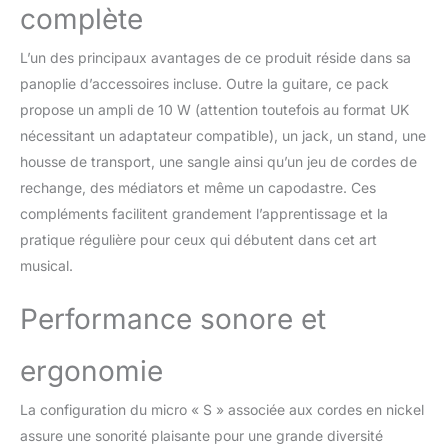
forme de C permet aux
complète
débutants de positionner
facilement leurs doigts
L’un des principaux avantages de ce produit réside dans sa
sur les touches en érable
panoplie d’accessoires incluse. Outre la guitare, ce pack
TAILLE /
SPÉCIFICATIONS –
propose un ampli de 10 W (attention toutefois au format UK
Longueur totale : 95,5
nécessitant un adaptateur compatible), un jack, un stand, une
cm ; Longueur du
housse de transport, une sangle ainsi qu’un jeu de cordes de
diapason : 65 cm ;
rechange, des médiators et même un capodastre. Ces
Largeur du corps : 33 cm
; Nombre de frettes : 22
compléments facilitent grandement l’apprentissage et la
frettes ; Cordes : acier.
pratique régulière pour ceux qui débutent dans cet art
Adaptateur Royaume-
musical.
Uni/EU pour brancher
l’amplificateur à une prise
Performance sonore et
secteur
ergonomie
La configuration du micro « S » associée aux cordes en nickel
assure une sonorité plaisante pour une grande diversité