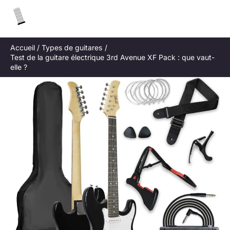
Aller
R
au
e
contenu
c
Accueil
Types de guitares
h
Test de la guitare électrique 3rd Avenue XF Pack : que vaut-
e
elle ?
r
c
h
e
r