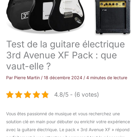
Test de la guitare électrique
3rd Avenue XF Pack : que
vaut-elle ?
Par
Pierre Martin
/
18 décembre 2024
/
4 minutes de lecture
4.8/5 - (6 votes)
Vous êtes passionné de musique et vous recherchez une
solution clé en main pour débuter ou enrichir votre expérience
avec la guitare électrique. Le pack « 3rd Avenue XF » répond