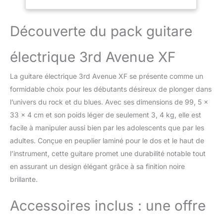
des cordes de rechange,
capodastre – Noir
un stand, un jack et un
ampli de 10W
Découverte du pack guitare
CONTRÔLEZ VOTRE
SON – 3 micros simple
électrique 3rd Avenue XF
bobinage pour produire
un son pop rock
La guitare électrique 3rd Avenue XF se présente comme un
moderne que vous
pourrez régler à votre
formidable choix pour les débutants désireux de plonger dans
goût à l’aide des
l’univers du rock et du blues. Avec ses dimensions de 99, 5 x
potentiomètres
33 x 4 cm et son poids léger de seulement 3, 4 kg, elle est
tone/volume et du
facile à manipuler aussi bien par les adolescents que par les
sélecteur de micros 5
positions. Les
adultes. Conçue en peuplier laminé pour le dos et le haut de
mécaniques en alliage
l’instrument, cette guitare promet une durabilité notable tout
durable et le chevalet fixe
en assurant un design élégant grâce à sa finition noire
MATÉRIAUX DE HAUTE
brillante.
QUALITÉ - Le design ST
iconique assure un
Accessoires inclus : une offre
grand confort de jeu,
tandis que le manche en