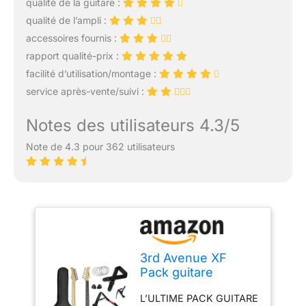
qualité de la guitare :
qualité de l’ampli :
accessoires fournis :
rapport qualité-prix :
facilité d’utilisation/montage :
service après-vente/suivi :
Notes des utilisateurs 4.3/5
Note de 4.3 pour 362 utilisateurs
3rd Avenue XF
Pack guitare
électrique 4/4 taille
L’ULTIME PACK GUITARE
standard avec ampli