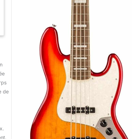
on
gée
rps
e de
x.
nt.