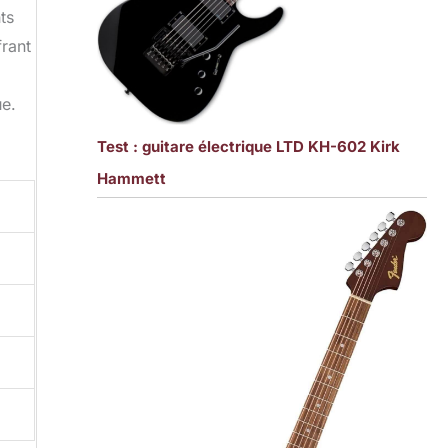
ts
frant
ue.
Test : guitare électrique LTD KH-602 Kirk
Hammett