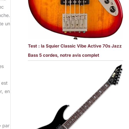
ec
nche.
te un
Test : la Squier Classic Vibe Active 70s Jazz
Bass 5 cordes, notre avis complet
es
 est
r, en
» par