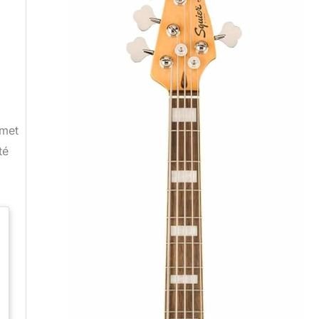
omet
té