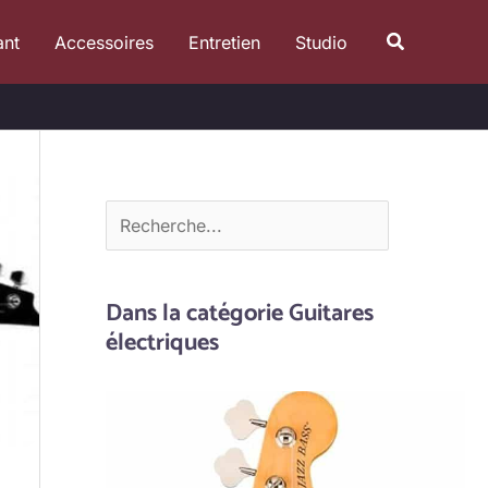
R
Recherche
ant
Accessoires
Entretien
Studio
e
c
h
e
r
c
h
e
Dans la catégorie Guitares
r
électriques