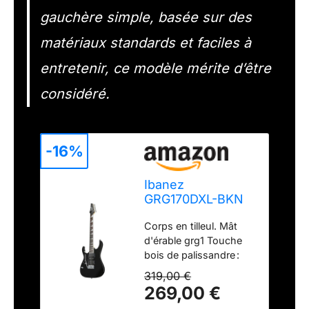
gauchère simple, basée sur des
matériaux standards et faciles à
entretenir, ce modèle mérite d’être
considéré.
-16%
Ibanez
GRG170DXL-BKN
Guitare électrique
Corps en tilleul. Mât
d'érable grg1 Touche
bois de palissandre :
Palo 24 frettes medium
319,00 €
psnd1 humbucker sur
269,00 €
cou psnds Single Coil