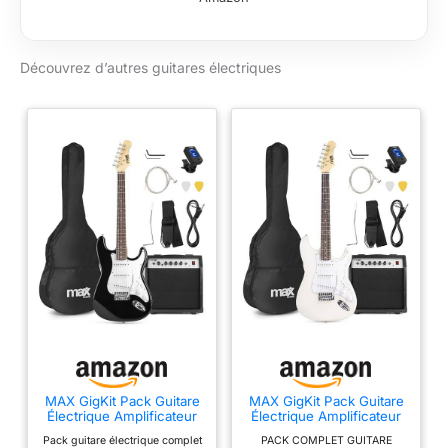
d'érable grg1 Touche
bois de palissandre :
Palo 24 frettes
Découvrez d’autres guitares électriques
medium psnd1
humbucker sur cou
psnds Single Coil en
position moyenne et
psnd2 humbucker en
position pont
MAX GigKit Pack Guitare
MAX GigKit Pack Guitare
Électrique Amplificateur
Électrique Amplificateur
40W Accessoires Noir
40W Accessoires Blanc
Pack guitare électrique complet
PACK COMPLET GUITARE