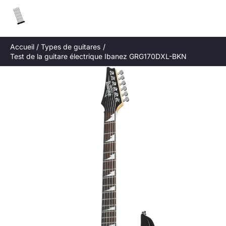
Aller
R
au
e
contenu
c
Accueil
Types de guitares
h
Test de la guitare électrique Ibanez GRG170DXL-BKN
e
r
c
h
e
r