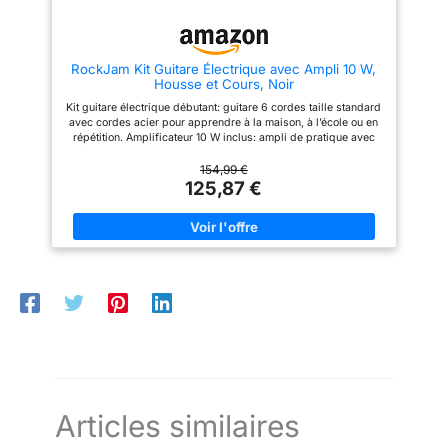
un parfaite pour découvrir la
Yousician. Ainsi, vous
guitare et commencer
progresserez pas à pas et
rapidement
obtiendrez rapidement un
niveau suffisant pour
RockJam Kit Guitare Électrique avec Ampli 10 W,
impressionner vos amis ou
Housse et Cours, Noir
votre famille. Une application
vous permet de rester constant
Kit guitare électrique débutant: guitare 6 cordes taille standard
dans votre apprentissage en
avec cordes acier pour apprendre à la maison, à l’école ou en
apprenant régulièrement par le
répétition. Amplificateur 10 W inclus: ampli de pratique avec
jeu. DE NOMBREUX
câble et sortie casque pour jouer fort ou en privé. Pack de
ACCESSOIRES : En plus de
démarrage complet: housse, sangle, cordes de rechange et
154,99 €
votre guitare électrique, vous
médiators pour commencer rapidement. Configuration droitier:
125,87 €
trouverez de nombreux
format standard confortable pour étudiants, adolescents et
accessoires. Très pratique, car
adultes débutants. Finition Noir: ensemble pratique pour
tout est inclus avec votre
premiers riffs, accords, cours et exercices de rock.
nouvelle guitare ! Utilisez le
bras vibrato pour modifier votre
son, l'accordeur numérique
pour accorder votre guitare et
les médiators pour gratter les
cordes. Vous trouverez aussi
une housse pour la guitare afin
de la transporter facilement et
en toute sécurité lors de vos
déplacements.
Articles similaires