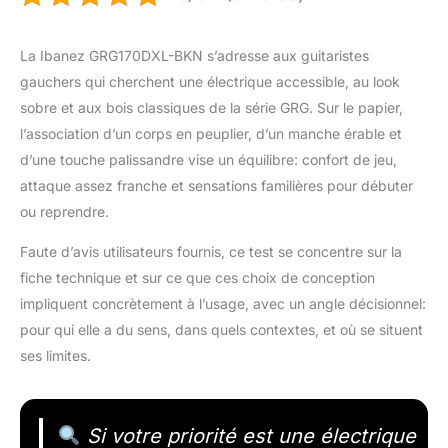
La Ibanez GRG170DXL-BKN s’adresse aux guitaristes
gauchers qui cherchent une électrique accessible, au look
sobre et aux bois classiques de la série GRG. Sur le papier,
l’association d’un corps en peuplier, d’un manche érable et
d’une touche palissandre vise un équilibre: confort de jeu,
attaque assez franche et sensations familières pour débuter
ou reprendre.
Faute d’avis utilisateurs fournis, ce test se concentre sur la
fiche technique et sur ce que ces choix de conception
impliquent concrètement à l’usage, avec un angle décisionnel:
pour qui elle a du sens, dans quels contextes, et où se situent
ses limites.
Si votre priorité est une électrique