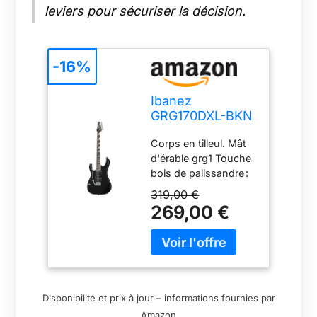
leviers pour sécuriser la décision.
-16%
Ibanez
GRG170DXL-BKN
Guitare
Corps en tilleul. Mât
électrique
d'érable grg1 Touche
bois de palissandre :
Palo 24 frettes
319,00 €
medium psnd1
269,00 €
humbucker sur cou
psnds Single Coil en
position moyenne et
psnd2 humbucker en
position pont
Couleur : Black Night
Disponibilité et prix à jour – informations fournies par
Corps en tilleul. Mât
Amazon