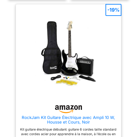
adaptée dès 10 ans, équipée de
débutants, cette guitare vous
3 micros pour un son pur et
offre un son authentique. Vous
-19%
modulable (rock, blues, pop).
êtes prêt pour le rock ! UNE
excellent rapport qualité prix
GUITARE AUTHENTIQUE AVEC
Apprentissage facile guitare
UN SON PUR : Cette guitare
débutant : progressez
électrique de taille standard est
rapidement avec des
idéale dès 10 ans et dispose
applications comme yousician.
d'un excellent rapport qualité-
ce pack guitare électrique
prix pour les débutants de tous
permet un apprentissage
âges. Son design est connu de
simple, ludique et motivant Kit
toutes les générations et
guitare électrique avec
reconnaissable par tous. Les
accessoires complets :
trois micros vous offrent un son
accordeur numérique,
pur et permettent de
médiators, bras vibrato et
nombreuses modifications de
housse inclus pour accorder,
son. APPRENEZ À L'AIDE D'UNE
jouer et transporter votre guitare
APPLICATION : Pour apprendre
facilement Idée cadeau guitare
la guitare électrique facilement
électrique débutant : pack
et de manière amusante, vous
guitare électrique idéal pour
pouvez télécharger une
enfant ou adulte. solution tout en
application musicale comme
un parfaite pour découvrir la
Yousician. Ainsi, vous
guitare et commencer
progresserez pas à pas et
rapidement
obtiendrez rapidement un
niveau suffisant pour
RockJam Kit Guitare Électrique avec Ampli 10 W,
impressionner vos amis ou
Housse et Cours, Noir
votre famille. Une application
vous permet de rester constant
Kit guitare électrique débutant: guitare 6 cordes taille standard
dans votre apprentissage en
avec cordes acier pour apprendre à la maison, à l’école ou en
apprenant régulièrement par le