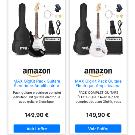
MAX GigKit Pack Guitare
MAX GigKit Pack Guitare
Électrique Amplificateur
Électrique Amplificateur
40W Accessoires Noir
40W Accessoires Blanc
Pack guitare électrique complet
PACK COMPLET GUITARE
débutant : kit guitare électrique
ÉLECTRIQUE : Avec le pack
avec guitare électrique,
complet débutant GigKit, vous
amplificateur 40w et
disposez d'une guitare
accessoires essentiels pour
électrique et de nombreux
149,90 €
149,90 €
jouer dès réception. idéal pour
accessoires. Avec ce kit
débutant adulte et enfant
complet, sa guitare et son
Guitare électrique adulte et
amplificateur 40 Watts, vous
enfant polyvalente : guitare
pouvez commencer à jouer dès
électrique taille standard
réception. Idéale pour les