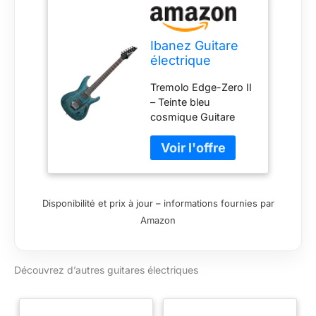
Ibanez Guitare
électrique
standard
Tremolo Edge-Zero II
S520AH – Teinte
– Teinte bleu
bleu cosmique
cosmique Guitare
électrique Solidbody
avec corps en frêne
Touche en
palissandre 2 micros
Humbucking Manche
Disponibilité et prix à jour – informations fournies par
en érable
Amazon
Découvrez d’autres guitares électriques