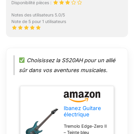
Disponibilité pièces :
Notes des utilisateurs 5.0/5
Note de 5 pour 1 utilisateurs
Choisissez la S520AH pour un allié
sûr dans vos aventures musicales.
Ibanez Guitare
électrique
standard
Tremolo Edge-Zero II
S520AH – Teinte
– Teinte bleu
bleu cosmique