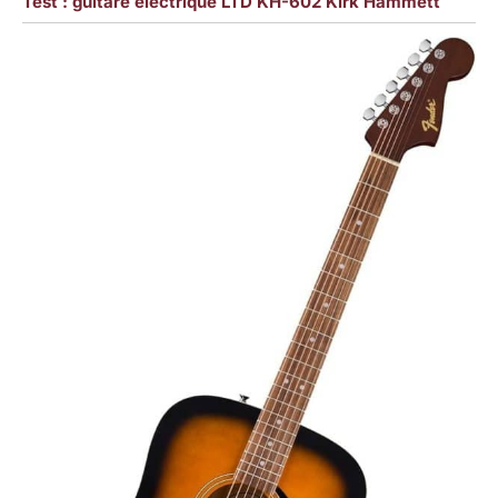
Test : guitare électrique LTD KH-602 Kirk Hammett