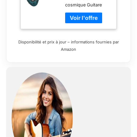
cosmique Guitare
électrique Solidbody
avec corps en frêne
Touche en
palissandre 2 micros
Humbucking Manche
Disponibilité et prix à jour – informations fournies par
en érable
Amazon