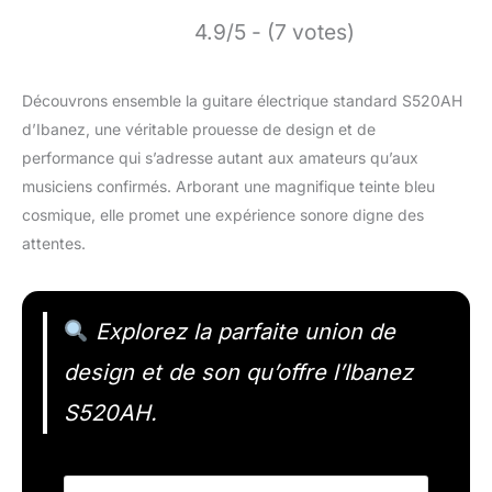
4.9/5 - (7 votes)
Découvrons ensemble la guitare électrique standard S520AH
d’Ibanez, une véritable prouesse de design et de
performance qui s’adresse autant aux amateurs qu’aux
musiciens confirmés. Arborant une magnifique teinte bleu
cosmique, elle promet une expérience sonore digne des
attentes.
Explorez la parfaite union de
design et de son qu’offre l’Ibanez
S520AH.