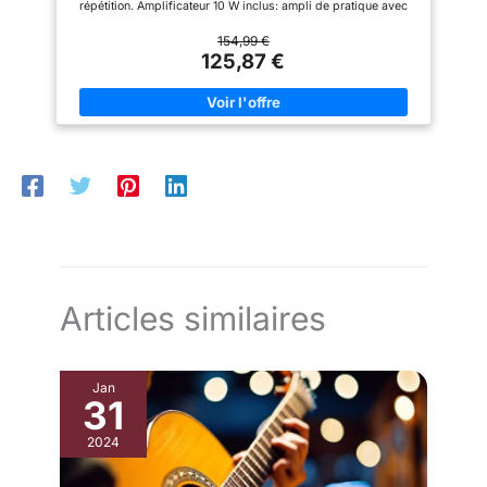
répétition. Amplificateur 10 W inclus: ampli de pratique avec
jeu. DE NOMBREUX
câble et sortie casque pour jouer fort ou en privé. Pack de
ACCESSOIRES : En plus de
démarrage complet: housse, sangle, cordes de rechange et
154,99 €
votre guitare électrique, vous
médiators pour commencer rapidement. Configuration droitier:
125,87 €
trouverez de nombreux
format standard confortable pour étudiants, adolescents et
accessoires. Très pratique, car
adultes débutants. Finition Noir: ensemble pratique pour
tout est inclus avec votre
premiers riffs, accords, cours et exercices de rock.
nouvelle guitare ! Utilisez le
bras vibrato pour modifier votre
son, l'accordeur numérique
pour accorder votre guitare et
les médiators pour gratter les
cordes. Vous trouverez aussi
une housse pour la guitare afin
de la transporter facilement et
en toute sécurité lors de vos
déplacements.
Articles similaires
Jan
31
2024