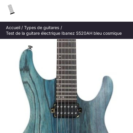
Aller
R
au
e
contenu
c
Accueil
Types de guitares
h
Test de la guitare électrique Ibanez S520AH bleu cosmique
e
r
c
h
e
r