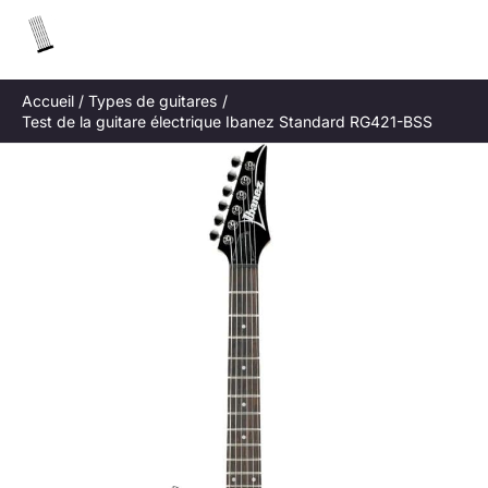
Aller
R
au
e
contenu
c
Accueil
Types de guitares
h
Test de la guitare électrique Ibanez Standard RG421-BSS
e
r
c
h
e
r