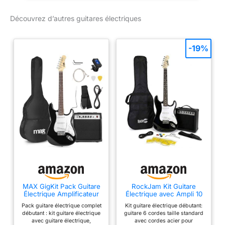
irréprochables. Notre
Découvrez d’autres guitares électriques
promesse : nous
voulons que vous soyez
100 % satisfait. C'est
-19%
pourquoi nous offrons
un service client
personnalisé, une
garantie satisfait ou
remboursé de 30 jours et
une garantie Music Store
de 3 ans.
MAX GigKit Pack Guitare
RockJam Kit Guitare
Électrique Amplificateur
Électrique avec Ampli 10
40W Accessoires Noir
W, Housse et Cours, Noir
Pack guitare électrique complet
Kit guitare électrique débutant:
débutant : kit guitare électrique
guitare 6 cordes taille standard
avec guitare électrique,
avec cordes acier pour