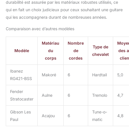
durabilité est assurée par les matériaux robustes utilisés, ce
qui en fait un choix judicieux pour ceux souhaitant une guitare
qui les accompagnera durant de nombreuses années.
Comparaison avec d’autres modèles
Matériau
Nombre
Moye
Type de
Modèle
du
de
des a
chevalet
corps
cordes
clie
Ibanez
Makoré
6
Hardtail
5,0
RG421-BSS
Fender
Aulne
6
Tremolo
4,7
Stratocaster
Gibson Les
Tune-o-
Acajou
6
4,8
Paul
matic