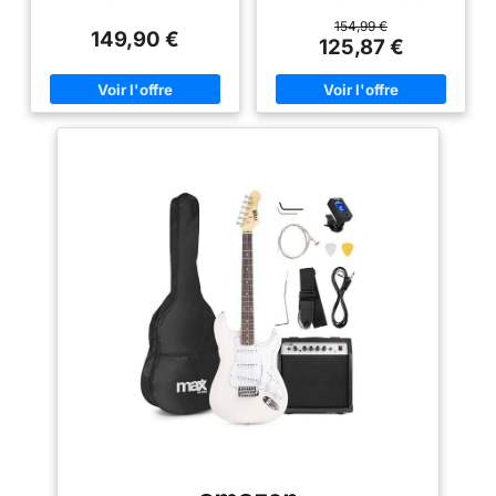
amplificateur 40w et
apprendre à la maison, à l’école
accessoires essentiels pour
ou en répétition. Amplificateur
154,99 €
149,90 €
jouer dès réception. idéal pour
10 W inclus: ampli de pratique
125,87 €
débutant adulte et enfant
avec câble et sortie casque
Guitare électrique adulte et
pour jouer fort ou en privé. Pack
enfant polyvalente : guitare
de démarrage complet: housse,
électrique taille standard
sangle, cordes de rechange et
adaptée dès 10 ans, équipée de
médiators pour commencer
3 micros pour un son pur et
rapidement. Configuration
modulable (rock, blues, pop).
droitier: format standard
excellent rapport qualité prix
confortable pour étudiants,
Apprentissage facile guitare
adolescents et adultes
débutant : progressez
débutants. Finition Noir:
rapidement avec des
ensemble pratique pour
applications comme yousician.
premiers riffs, accords, cours et
ce pack guitare électrique
exercices de rock.
permet un apprentissage
simple, ludique et motivant Kit
guitare électrique avec
accessoires complets :
accordeur numérique,
médiators, bras vibrato et
housse inclus pour accorder,
jouer et transporter votre guitare
facilement Idée cadeau guitare
électrique débutant : pack
guitare électrique idéal pour
enfant ou adulte. solution tout en
un parfaite pour découvrir la
guitare et commencer