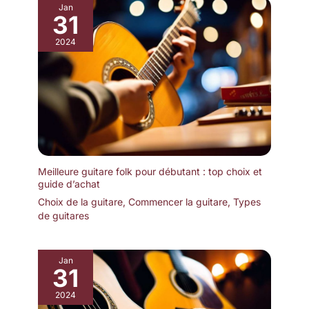
guitare afin de la transporter facilement et en toute sécurité lors
Jan
de vos déplacements.
31
2024
Meilleure guitare folk pour débutant : top choix et
guide d’achat
Choix de la guitare
,
Commencer la guitare
,
Types
de guitares
Jan
31
2024