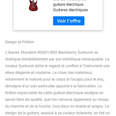
guitare électrique
Électrique
Guitares électriques
Guitares Notre gamme
se distingue par une
qualité, une finition et
des caractéristiques
irréprochables. Notre
Design et Finition
promesse : nous
voulons que vous soyez
L’Ibanez Standard RG421-BSS Blackberry Sunburst se
100 % satisfait. C'est
pourquoi nous offrons
distingue immédiatement par son esthétique remarquable. La
un service client
couleur Sunburst attire le regard et confère à l’instrument une
personnalisé, une
allure élégante et moderne. Le choix des matériaux,
garantie satisfait ou
notamment le makoré pour le corps et l’acajou pour le dos,
remboursé de 30 jours et
une garantie Music Store
témoigne d’un soin particulier apporté à la fabrication. La
de 3 ans.
finition impeccable de cette guitare électrique souligne un
savoir-faire de qualité, que l’on retrouve également au niveau
du manche et de la touche, tous deux en érable et acajou. Le
design de la guitare, associé à sa couleur éclatante, en fait un