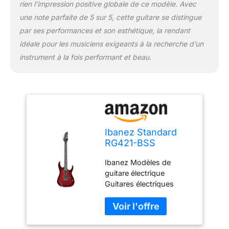
rien l’impression positive globale de ce modèle. Avec
une note parfaite de 5 sur 5, cette guitare se distingue
par ses performances et son esthétique, la rendant
idéale pour les musiciens exigeants à la recherche d’un
instrument à la fois performant et beau.
Ibanez Standard
RG421-BSS
Blackberry
Ibanez Modèles de
Sunburst - Guitare
guitare électrique
Électrique
Guitares électriques
Guitares Notre gamme
se distingue par une
qualité, une finition et
des caractéristiques