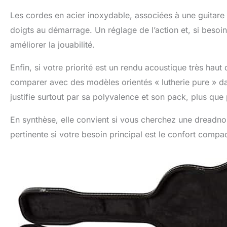
Les cordes en acier inoxydable, associées à une guitare 
doigts au démarrage. Un réglage de l’action et, si besoin
améliorer la jouabilité.
Enfin, si votre priorité est un rendu acoustique très hau
comparer avec des modèles orientés « lutherie pure » d
justifie surtout par sa polyvalence et son pack, plus qu
En synthèse, elle convient si vous cherchez une dreadnoug
pertinente si votre besoin principal est le confort compa