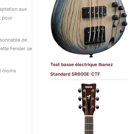
aptation aux
r pour
aisonnable de
ette Fender se
Test basse électrique Ibanez
nt moins
Standard SR600E-CTF