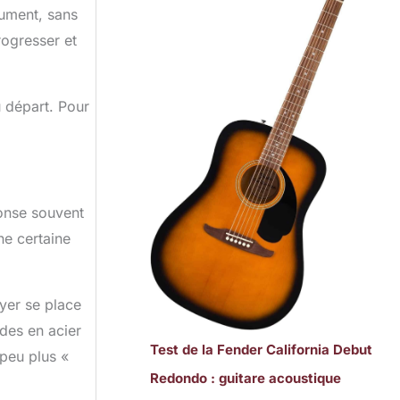
rument, sans
rogresser et
u départ. Pour
ponse souvent
ne certaine
oyer se place
des en acier
Test de la Fender California Debut
 peu plus «
Redondo : guitare acoustique