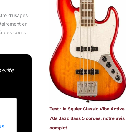
tre d’usages:
itairement en
 à des cours
érite
Test : la Squier Classic Vibe Active
70s Jazz Bass 5 cordes, notre avis
us
complet