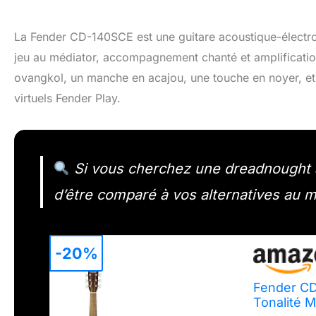
La Fender CD-140SCE est une guitare acoustique-électro
jeu au médiator, accompagnement chanté et amplification
ovangkol, un manche en acajou, une touche en noyer, et 
virtuels Fender Play.
Si vous cherchez une dreadnought a
d’être comparé à vos alternatives au
-20%
Fender CD
Tonalité M