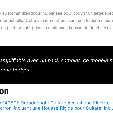
 au format dreadnought, pensée pour couvrir un large spec
 ponctuelle. Cette version met en avant une lutherie major
un pack orienté prise en main avec housse rigide et accès
mplifiable avec un pack complet, ce modèle m
 même budget.
-140SCE Dreadnought Guitare Acoustique Electro,
arron, incluant une Housse Rigide pour Guitare, Incl