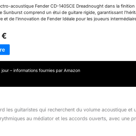
Virtuels Gratuits sur Fender Play
lectro-acoustique Fender CD-140SCE Dreadnought dans la finition
 Sunburst comprend un étui de guitare rigide, garantissant l'héri
re et de l'innovation de Fender Idéale pour les joueurs intermédiair
te guitare est dotée d'un système de micro et de préampli électro
amélioré et exclusif à Fender, la distinguant par un son amplifié
 €
c une finition sunburst, un dos et des éclisses en noyer et un
écaille de tortue, cette guitare offre une esthétique classique Le 
nique offre un accès facile aux frettes supérieures et est complé
cile à jouer adapté à tous les styles de jeu Produit haut de gamme
 est livrée avec son propre étui rigide, assurant une protection co
éplacements Bénéficiant d'une garantie limitée de 2 ans, cette gui
 à jour – informations fournies par Amazon
e selon les normes de qualité inégalées de Fender, garantissant fiab
e dans chaque performance
 les guitaristes qui recherchent du volume acoustique et 
rythmiques au médiator et les accords ouverts, avec une p