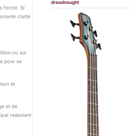
dreadnought
s forcer. Si
orienté clarté
ition ou sur
de pour se
ison et
ge et de
cipal redevient