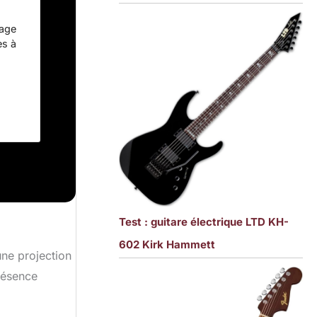
tage
es à
nique
corps
té par
,
mplète
tare
ilité
Test : guitare électrique LTD KH-
602 Kirk Hammett
une projection
résence