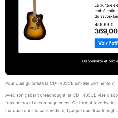
des Cours 
La guitare é
emblématique
du savoir-fai
avancés, cet
459,99 €
Fishman CD-1 
369,00
supérieur Ave
pickguard en 
à pan coupé u
un manche fa
cette guitare
lors de vos d
Disponibilité et prix
est construit
et excellenc
Pour quel guitariste la CD-140SCE est-elle pertinente ?
Avec son gabarit dreadnought, la CD-140SCE vise d’abord
franche pour l’accompagnement. Ce format favorise les 
marquée dans le bas-médium, typique des dreadnought.