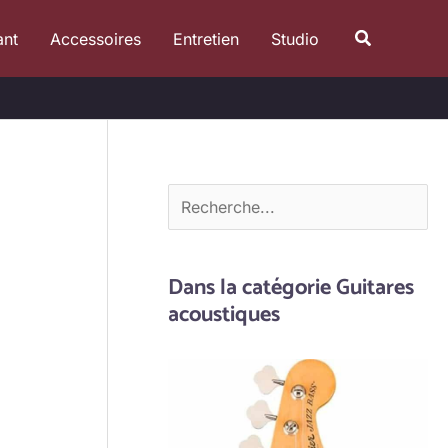
R
Recherche
ant
Accessoires
Entretien
Studio
e
c
h
e
r
c
h
e
Dans la catégorie Guitares
r
acoustiques