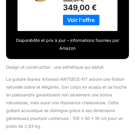
349,00 €
Disponibilité et prix à jour – informations fournies par
Amazon
Design et construction : une esthétique qui séduit
La guitare Ibanez Artwood AW70ECE-NT arbore une finition
naturelle sobre et élégante. Son corps en acajou et sa touche
en palissandre garantissent non seulement une bonne
robustesse, mais aussi une résonance chaleureuse. Cette
guitare acoustique se distingue grâce à ses dimensions
généreuses pourtant contenues : 106 x 50 x 16 cm pour un
poids de 2,93 kg.