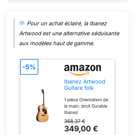
Pour un achat éclairé, la Ibanez
Artwood est une alternative séduisante
aux modèles haut de gamme.
-5%
Ibanez Artwood
Guitare folk
Naturel
1 pièce Orientation de
AW70ECE-NT
la main: droit Durable
Ibanez
368,37 €
349,00 €