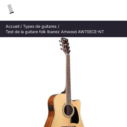
Aller
R
au
e
contenu
c
Accueil
Types de guitares
h
Test de la guitare folk Ibanez Artwood AW70ECE-NT
e
r
c
h
e
r