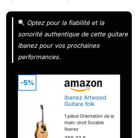
Optez pour la fiabilité et la
sonorité authentique de cette guitare
Ibanez pour vos prochaines
performances.
-5%
Ibanez Artwood
Guitare folk
Naturel AW70ECE-
1 pièce Orientation de la
NT
main: droit Durable
Ibanez
368,37 €