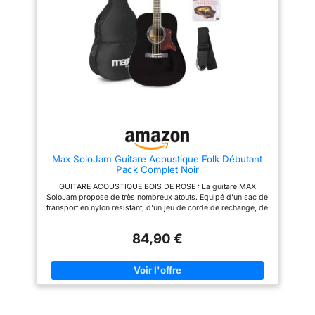
débutants : grâce à son
corps en acajou et une touche
maniement facile et son
en noyer, offrant un son
agréable jouabilité, cette guitare
chaleureux et résonnant Sa
est le meilleur atout pour
construction robuste garantit
progresser rapidement
une durabilité et des
Livraison : 1 x Guitare
performances durables La
Acoustique Folk F310 Tobacco
forme du corps dreadnought du
Brown Sunburst de Yamaha / 6
CD-60 offre un son riche et
cordes en acier / Son
complet avec une excellente
fantastique et qualité haut de
projection Les caractéristiques
gamme / Instrument de musique
supplémentaires incluent un
pour adultes débutants &
renfort en « X » festonné pour
avancés
une résonance et une stabilité
améliorées, ce qui en fait un
choix idéal pour différents
Max SoloJam Guitare Acoustique Folk Débutant
styles musicaux Profitez d'une
Pack Complet Noir
tranquillité d'esprit grâce à la
garantie limitée de 2 ans de
GUITARE ACOUSTIQUE BOIS DE ROSE : La guitare MAX
Fender, garantissant que votre
SoloJam propose de très nombreux atouts. Equipé d'un sac de
guitare est exempte de défauts
transport en nylon résistant, d'un jeu de corde de rechange, de
de matériaux et de fabrication
médiators et d'une sangle pour aider au maintien de
l'instrument, ce starter pack est très facile d'utilisation et peut
84,90 €
être utilisé dès sa réception ! DES FINITIONS DE TRES HAUTE
QUALITE : Cette guitare acoustique noire dispose de très
belles finitions qui rend son utilisation très agréable. Avec son
corps en bois de rose et ses détails en métal, cet instrument de
musique offre une qualité d'utilisation maximale pour vous
permettre de jouer des heures et des heures sans jamais vous
lasser. GUITARE ACOUSTIQUE POUR ADULTE DEBUTANT :
Vous rêvez d'apprendre à jouer d'un instrument à corde ? La