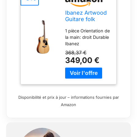
Ibanez Artwood
Guitare folk
Naturel
1 pièce Orientation de
AW70ECE-NT
la main: droit Durable
Ibanez
368,37 €
349,00 €
Disponibilité et prix à jour – informations fournies par
Amazon