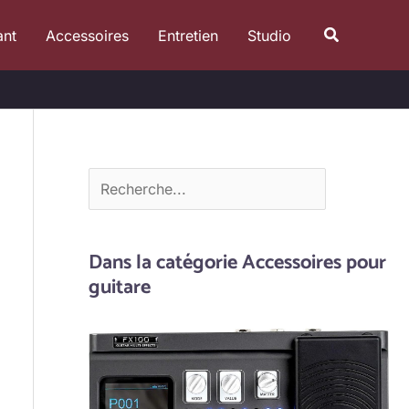
R
Recherche
ant
Accessoires
Entretien
Studio
e
c
h
e
r
c
h
e
Dans la catégorie Accessoires pour
r
guitare