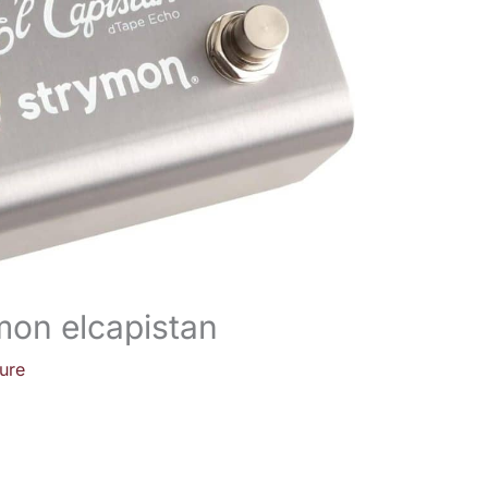
ymon elcapistan
ture