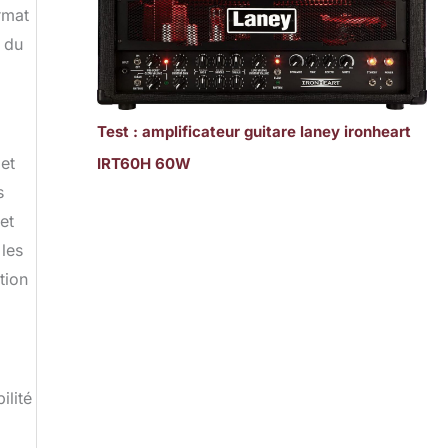
rmat
n du
Test : amplificateur guitare laney ironheart
et
IRT60H 60W
s
et
 les
tion
ilité