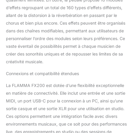
métronome au choix. Le
d’effets regroupant un total de 160 types d’effets différents,
boucleur intégré de 52
secondes peut être réglé
allant de la distorsion à la réverbération en passant par le
en mode pré ou en mode
chorus et bien plus encore. Ces effets peuvent être organisés
postal.
dans des chaînes modifiables, permettant aux utilisateurs de
personnaliser l’ordre des modules selon leurs préférences. Ce
vaste éventail de possibilités permet à chaque musicien de
créer des sonorités uniques et de repousser les limites de sa
créativité musicale.
Connexions et compatibilité étendues
La FLAMMA FX200 est dotée d’une flexibilité exceptionnelle
en matière de connectivité. Elle inclut une entrée et une sortie
MIDI, un port USB-C pour la connexion à un PC, ainsi qu’une
sortie casque et une sortie XLR pour une utilisation en studio.
Ces options permettent une intégration facile avec divers
environnements musicaux, que ce soit pour des performances
live, des enregistrements en studio ou des sessions de