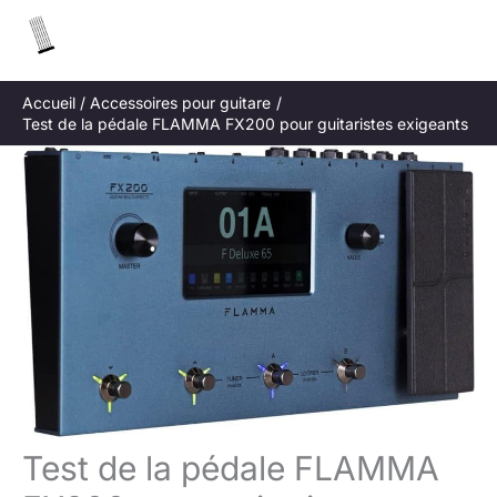
Aller
R
au
e
contenu
c
Accueil
Accessoires pour guitare
h
Test de la pédale FLAMMA FX200 pour guitaristes exigeants
e
r
c
h
e
r
Test de la pédale FLAMMA