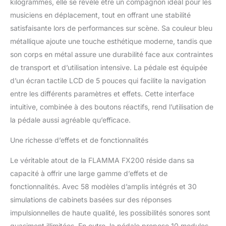
kilogrammes, elle se révèle être un compagnon idéal pour les
l'ordre des modules. E/S
musiciens en déplacement, tout en offrant une stabilité
étendues qui offrent une
flexibilité pour le studio,
satisfaisante lors de performances sur scène. Sa couleur bleu
la scène ou la pratique.
métallique ajoute une touche esthétique moderne, tandis que
58 modèles de préampli
son corps en métal assure une durabilité face aux contraintes
intégrés basés sur la
de transport et d’utilisation intensive. La pédale est équipée
technologie de
d’un écran tactile LCD de 5 pouces qui facilite la navigation
modélisation
d'échantillons non
entre les différents paramètres et effets. Cette interface
linéaires pour recréer la
intuitive, combinée à des boutons réactifs, rend l’utilisation de
sensation d'un
la pédale aussi agréable qu’efficace.
amplificateur à tube
authentique. 30
Une richesse d’effets et de fonctionnalités
simulations d'armoire de
haute qualité (1024 pts)
Le véritable atout de la FLAMMA FX200 réside dans sa
avec support pour
capacité à offrir une large gamme d’effets et de
charger jusqu'à 50
fonctionnalités. Avec 58 modèles d’amplis intégrés et 30
fichiers de réponse
impulsionnelle tiers. 80
simulations de cabinets basées sur des réponses
variations de machine à
impulsionnelles de haute qualité, les possibilités sonores sont
tambour et 10 styles de
quasiment illimitées. En outre, la pédale propose 10 modules