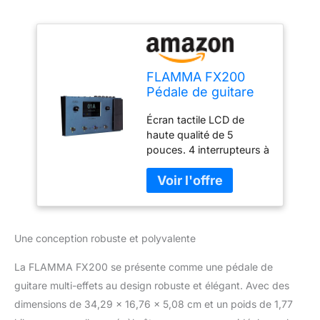
FLAMMA FX200
Pédale de guitare
multi-effets avec
Écran tactile LCD de
écran tactile LCD de
haute qualité de 5
5" Port MIDI
pouces. 4 interrupteurs à
programmable,
pied pour contrôler les
modules de support
préréglages et les effets
E/S étendus pour
de guitare. 10 modules
changement de
d'effets avec 160 types
commande,
d'effets différents au
enregistrement
Une conception robuste et polyvalente
total. Jusqu'à 200
audio USB, 58
emplacements prédéfinis
modèles de
La FLAMMA FX200 se présente comme une pédale de
utilisateur modifiables. La
chaîne d'effets
guitare multi-effets au design robuste et élégant. Avec des
modifiable permet aux
dimensions de 34,29 x 16,76 x 5,08 cm et un poids de 1,77
utilisateurs de modifier