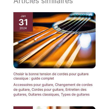
Articles similaires
vous pouvez facilement gérer
cet appareil à effets, y compris
les réglages de tonalité,
l'importation et l'exportation de
Jan
préréglages et le chargement
31
de fichiers IR tiers. Vous pouvez
également vous entraîner,
partager et télécharger des
2024
tonalités, puis les charger sur
l'appareil d'une simple
pression. Profitez d'un
fonctionnement pratique et
élargissez efficacement vos
tonalités et vos fonctionnalités.
Choisir la bonne tension de cordes pour guitare
classique : guide complet
Accessoires pour guitare
,
Changement de cordes
de guitare
,
Cordes pour guitare
,
Entretien des
guitares
,
Guitares classiques
,
Types de guitares