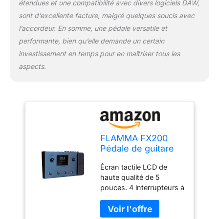
postal.
étendues et une compatibilité avec divers logiciels DAW,
sont d’excellente facture, malgré quelques soucis avec
l’accordeur. En somme, une pédale versatile et
performante, bien qu’elle demande un certain
investissement en temps pour en maîtriser tous les
aspects.
FLAMMA FX200
Pédale de guitare
multi-effets avec
Écran tactile LCD de
écran tactile LCD de
haute qualité de 5
5" Port MIDI
pouces. 4 interrupteurs à
programmable,
pied pour contrôler les
modules de support
préréglages et les effets
E/S étendus pour
de guitare. 10 modules