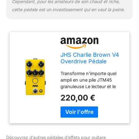
Cependant, pour les amateurs de son chaud et riche,
cette pédale est un investissement qui en vaut la peine.
JHS Charlie Brown V4
Overdrive Pédale
d'effets pour guitare
Transforme n'importe quel
ampli en une pile JTM45
granuleuse Le lecteur et le
contrôle du volume
220,00 €
interagissent de la même
manière qu'une tête d'ampli
de volume maître Affinez
votre ton avec les
commandes pour les basses,
les médiums et les aigus
Découvrez d’autres pédales d’effets pour guitare
S'empile magnifiquement