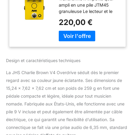
ampli en une pile JTM45
granuleuse Le lecteur et le
contrôle du volume
220,00 €
interagissent de la même
manière qu'une tête d'ampli
de volume maître Affinez
votre ton avec les
commandes pour les basses,
les médiums et les aigus
Design et caractéristiques techniques
S'empile magnifiquement
avec les pédales Overdrive
La JHS Charlie Brown V4 Overdrive séduit dès le premier
pour encore plus de nuances
regard avec sa couleur jaune éclatante. Ses dimensions de
de grain Alimentation
négative standard 9 V DC,
15,24 x 7,62 x 7,62 cm et son poids de 259 g en font une
consomme moins de 100 mA
pédale compacte et légère, idéale pour tout musicien
nomade. Fabriquée aux États-Unis, elle fonctionne avec une
pile 9 V incluse et peut également être alimentée par câble
électrique, ce qui garantit une flexibilité d’utilisation. Sa
connectique se fait via une prise audio de 6,35 mm, standard