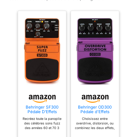
avec les pédales Overdrive
pour encore plus de nuances
de grain Alimentation
négative standard 9 V DC,
consomme moins de 100 mA
Behringer SF300
Behringer OD300
Pédale D’Effets
Pédale d'Effets
Distorsion Fuzz 3
d'Overdrive/Distorsi
Recréez toute la panoplie
Choisissez entre
Modes
on à 2 Modes
des célèbres sons fuzz
overdrive, distorsion, ou
des années 60 et 70 3
combinez les deux effets,
modes de son différents
le tout dans une seule et