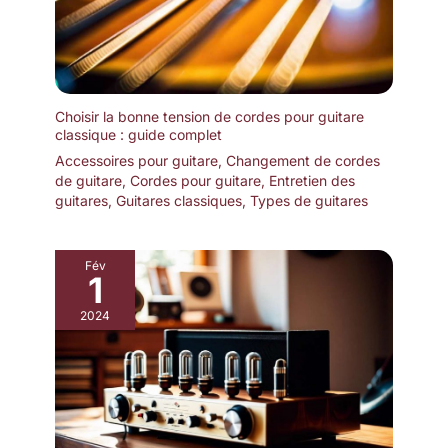
contrôle du son, et
gestion des préréglages,
fichiers IR et
d'apprentissage de
tonalités
Choisir la bonne tension de cordes pour guitare
classique : guide complet
Accessoires pour guitare
,
Changement de cordes
de guitare
,
Cordes pour guitare
,
Entretien des
guitares
,
Guitares classiques
,
Types de guitares
Fév
1
2024