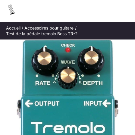
Aller
R
au
e
contenu
c
Accueil
Accessoires pour guitare
h
Test de la pédale tremolo Boss TR-2
e
r
c
h
e
r