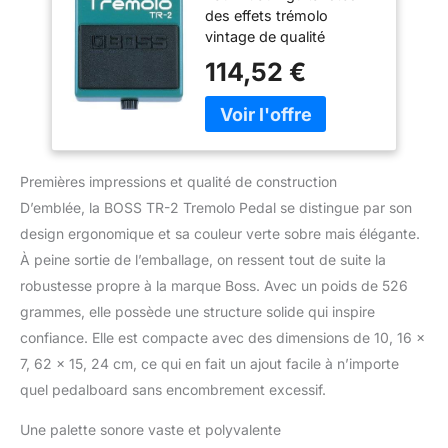
des effets trémolo
vintage de qualité
supérieure dans une
114,52 €
pédale compacte facile
d’utilisation Des boutons
dédiés « Wave »
(oscillation), « Rate »
(fréquence) et « Depth »
Premières impressions et qualité de construction
(profondeur) permettent
un réglage précis de
D’emblée, la BOSS TR-2 Tremolo Pedal se distingue par son
l’effet Le contrôleur Rate
design ergonomique et sa couleur verte sobre mais élégante.
permet d’obtenir des
À peine sortie de l’emballage, on ressent tout de suite la
vitesses plus rapides que
robustesse propre à la marque Boss. Avec un poids de 526
le PN-2 classique Le
contrôleur Wave modifie
grammes, elle possède une structure solide qui inspire
la forme d’onde LFO, de
confiance. Elle est compacte avec des dimensions de 10, 16 x
triangle à carré Le
7, 62 x 15, 24 cm, ce qui en fait un ajout facile à n’importe
contrôleur Depth
quel pedalboard sans encombrement excessif.
détermine la force de
l’effet BOSS 5 ans de
Une palette sonore vaste et polyvalente