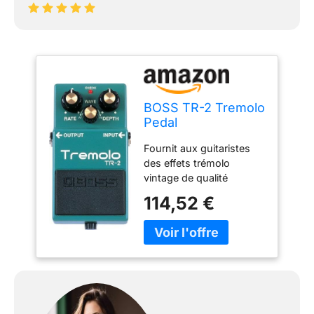
BOSS TR-2 Tremolo
Pedal
Fournit aux guitaristes
des effets trémolo
vintage de qualité
supérieure dans une
114,52 €
pédale compacte facile
d’utilisation Des boutons
dédiés « Wave »
(oscillation), « Rate »
(fréquence) et « Depth »
(profondeur) permettent
un réglage précis de
l’effet Le contrôleur Rate