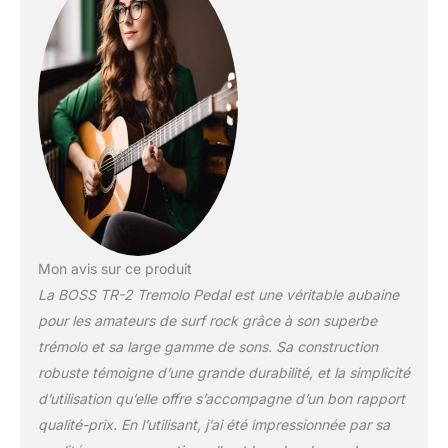
permet d’obtenir des
vitesses plus rapides que
le PN-2 classique Le
contrôleur Wave modifie
la forme d’onde LFO, de
triangle à carré Le
contrôleur Depth
détermine la force de
l’effet BOSS 5 ans de
Mon avis sur ce produit
La BOSS TR-2 Tremolo Pedal est une véritable aubaine
pour les amateurs de surf rock grâce à son superbe
trémolo et sa large gamme de sons. Sa construction
robuste témoigne d’une grande durabilité, et la simplicité
d’utilisation qu’elle offre s’accompagne d’un bon rapport
qualité-prix. En l’utilisant, j’ai été impressionnée par sa