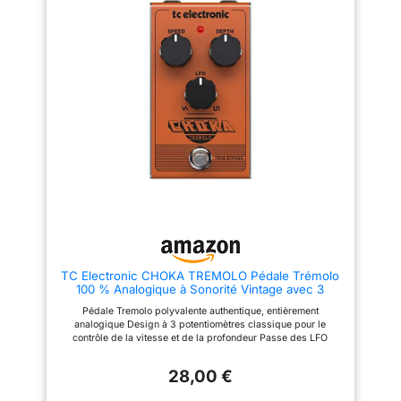
différents scénarios. Chaque
bouton vous offre une large
plage de contrôle. Alliage
d'aluminium complet : alliage
d'aluminium complet, classique,
stable et solide Véritable
dérivation : True Bypass fournit
une tonalité transparente.
Design analogique pur. Le
contrôle de polarisation
supplémentaire permet un
contrôle détaillé des caractères
sonores. Connecteur DC 9 V :
adaptateur d'alimentation 9 V
DC (la polarité de la prise est
positive dans le canon et
négative au centre). (non inclus)
TC Electronic CHOKA TREMOLO Pédale Trémolo
100 % Analogique à Sonorité Vintage avec 3
Potentiomètres et Passage Transparent entre
Pédale Tremolo polyvalente authentique, entièrement
Styles de LFO
analogique Design à 3 potentiomètres classique pour le
contrôle de la vitesse et de la profondeur Passe des LFO
paisibles à rudes en toute transparence True Bypass pour une
intégrité de signal ultime Châssis en métal ultra robuste
28,00 €