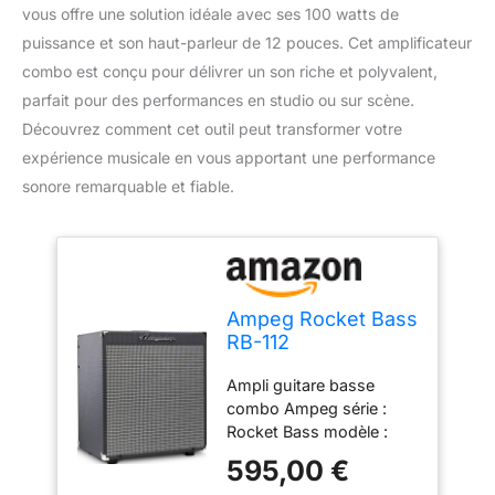
vous offre une solution idéale avec ses 100 watts de
puissance et son haut-parleur de 12 pouces. Cet amplificateur
combo est conçu pour délivrer un son riche et polyvalent,
parfait pour des performances en studio ou sur scène.
Découvrez comment cet outil peut transformer votre
expérience musicale en vous apportant une performance
sonore remarquable et fiable.
Ampeg Rocket Bass
RB-112
Amplificateur
Ampli guitare basse
Combo pour
combo Ampeg série :
Guitare Basse 12"
Rocket Bass modèle :
100W
RB-112 type
595,00 €
d'amplificateur :