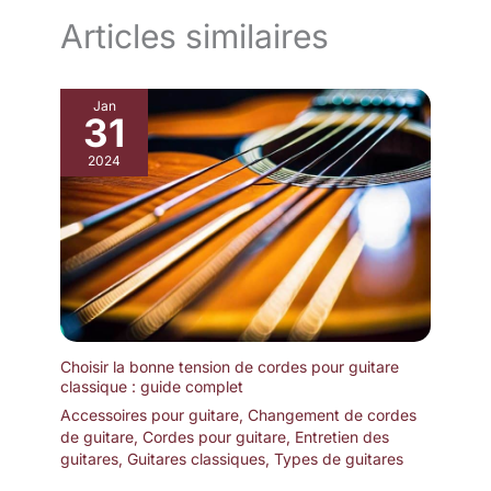
limitée de 2 ans de Fender En tant que produit Fender, le
Articles similaires
Frontman 10G s'appuie sur un héritage d'excellence Cet ampli
incarne l'engagement de Fender à fournir aux musiciens les
outils dont ils ont besoin pour réussir
Jan
31
2024
Choisir la bonne tension de cordes pour guitare
classique : guide complet
Accessoires pour guitare
,
Changement de cordes
de guitare
,
Cordes pour guitare
,
Entretien des
guitares
,
Guitares classiques
,
Types de guitares