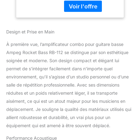
transistor puissance de
sortie : 100W haut-
parleur : 1x 12 Eminence
(4 Ohms) commandes :
volume, ultra hi, ultra lo,
Design et Prise en Main
basses, médiums, aigus
Overdrive Super Grit
À première vue, l’amplificateur combo pour guitare basse
Technology (SGT) : grain,
Ampeg Rocket Bass RB-112 se distingue par son esthétique
niveau connexions :
soignée et moderne. Son design compact et élégant lui
permet de s’intégrer facilement dans n’importe quel
environnement, qu’il s’agisse d’un studio personnel ou d’une
salle de répétition professionnelle. Avec ses dimensions
réduites et un poids relativement léger, il se transporte
aisément, ce qui est un atout majeur pour les musiciens en
déplacement. Je souligne la qualité des matériaux utilisés qui
allient robustesse et durabilité, un vrai plus pour un
équipement qui est amené à être souvent déplacé.
Performance Acoustique