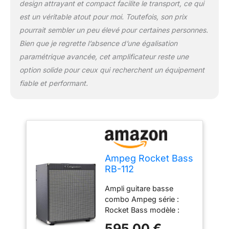
design attrayant et compact facilite le transport, ce qui
est un véritable atout pour moi. Toutefois, son prix
pourrait sembler un peu élevé pour certaines personnes.
Bien que je regrette l’absence d’une égalisation
paramétrique avancée, cet amplificateur reste une
option solide pour ceux qui recherchent un équipement
fiable et performant.
Ampeg Rocket Bass
RB-112
Amplificateur
Ampli guitare basse
Combo pour
combo Ampeg série :
Guitare Basse 12"
Rocket Bass modèle :
100W
RB-112 type
595,00 €