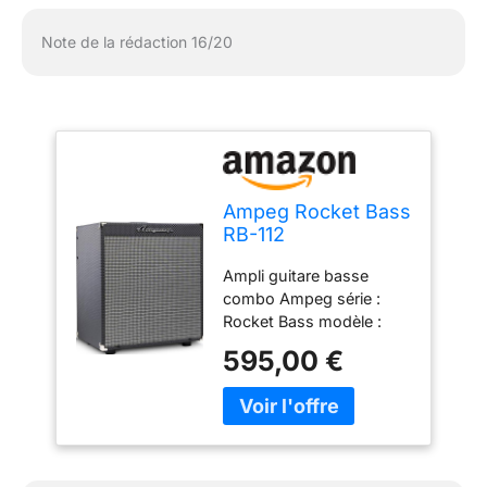
Note de la rédaction 16/20
Ampeg Rocket Bass
RB-112
Amplificateur
Ampli guitare basse
Combo pour
combo Ampeg série :
Guitare Basse 12"
Rocket Bass modèle :
100W
RB-112 type
595,00 €
d'amplificateur :
transistor puissance de
sortie : 100W haut-
parleur : 1x 12 Eminence
(4 Ohms) commandes :
volume, ultra hi, ultra lo,