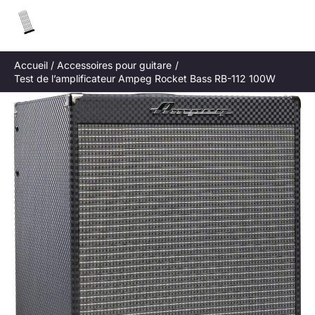
Aller
R
au
e
contenu
c
Accueil
Accessoires pour guitare
h
Test de l’amplificateur Ampeg Rocket Bass RB-112 100W
e
r
c
h
e
r