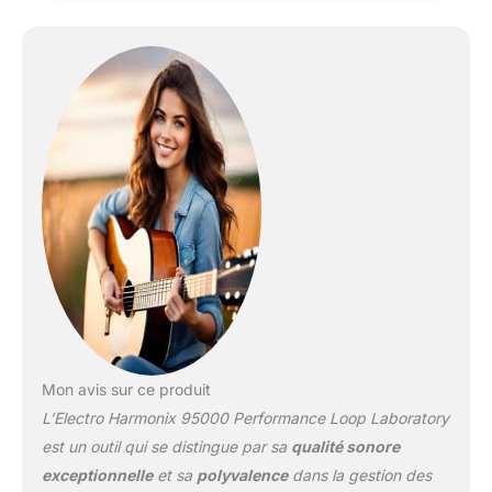
sélectionnés. Notre
objectif : votre
satisfaction est notre
priorité absolue et
occupe une place
centrale.
Mon avis sur ce produit
L’Electro Harmonix 95000 Performance Loop Laboratory
est un outil qui se distingue par sa
qualité sonore
exceptionnelle
et sa
polyvalence
dans la gestion des