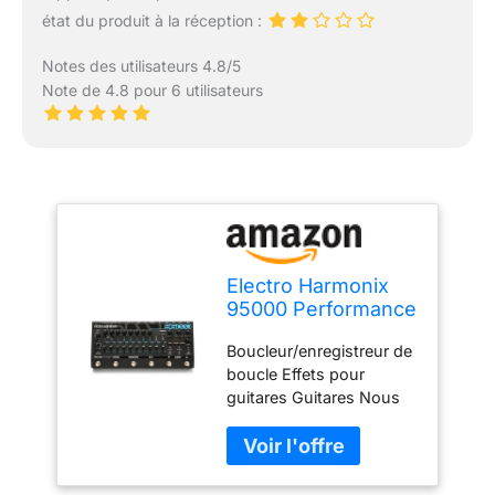
état du produit à la réception :
Notes des utilisateurs 4.8/5
Note de 4.8 pour 6 utilisateurs
Electro Harmonix
95000 Performance
Loop Laboratory
Boucleur/enregistreur de
Effet pour guitare
boucle Effets pour
guitares Guitares Nous
soulignons une
combinaison équilibrée
de finitions soignées et
de matériaux