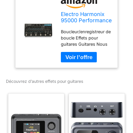
Electro Harmonix
95000 Performance
Loop Laboratory
Boucleur/enregistreur de
Effet pour guitare
boucle Effets pour
guitares Guitares Nous
soulignons une
combinaison équilibrée
de finitions soignées et
de matériaux
sélectionnés. Notre
Découvrez d’autres effets pour guitares
objectif : votre
satisfaction est notre
priorité absolue et
occupe une place
centrale.