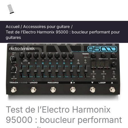
Aller
R
au
e
contenu
c
Accueil
Accessoires pour guitare
h
Test de l’Electro Harmonix 95000 : boucleur performant pour
e
guitares
r
c
h
e
r
Test de l’Electro Harmonix
95000 : boucleur performant