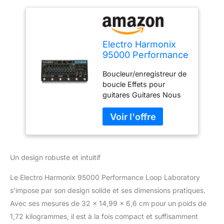
Electro Harmonix
95000 Performance
Loop Laboratory
Boucleur/enregistreur de
Effet pour guitare
boucle Effets pour
guitares Guitares Nous
soulignons une
combinaison équilibrée
de finitions soignées et
de matériaux
sélectionnés. Notre
Un design robuste et intuitif
objectif : votre
satisfaction est notre
Le Electro Harmonix 95000 Performance Loop Laboratory
priorité absolue et
occupe une place
s’impose par son design solide et ses dimensions pratiques.
centrale.
Avec ses mesures de 32 x 14,99 x 6,6 cm pour un poids de
1,72 kilogrammes, il est à la fois compact et suffisamment