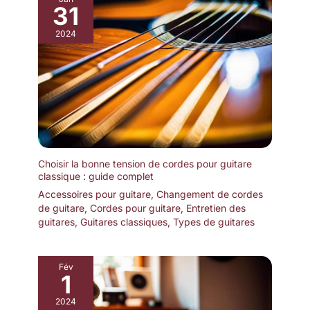
plus utilisés dans des
31
patchs différents. Six
boutons, dix
2024
commutateurs au pied et
une pédale d’expression
intégrés, avec
assignations modifiables
et LEDs de couleur.
Possibilité de contrôle
externe par commutateurs
au pied, pédales
d’expression, MIDI et
USB. Bluetooth intégré
pour éditer vos sons sans
fil grâce à l’appli BOSS
Tone Studio sur terminaux
Choisir la bonne tension de cordes pour guitare
iOS et Android.
classique : guide complet
Accessoires pour guitare
,
Changement de cordes
de guitare
,
Cordes pour guitare
,
Entretien des
guitares
,
Guitares classiques
,
Types de guitares
Fév
1
2024