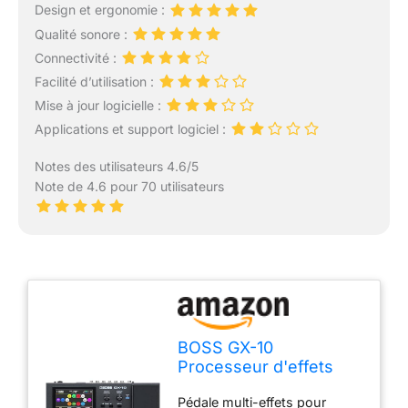
Design et ergonomie :
Qualité sonore :
Connectivité :
Facilité d’utilisation :
Mise à jour logicielle :
Applications et support logiciel :
Notes des utilisateurs 4.6/5
Note de 4.6 pour 70 utilisateurs
BOSS GX-10
Processeur d'effets
compact pour guitare
Pédale multi-effets pour
et basse, moteur