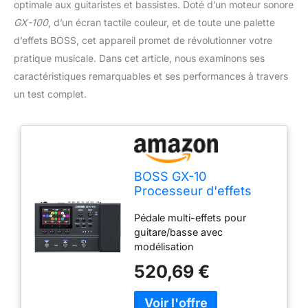
optimale aux guitaristes et bassistes. Doté d’un moteur sonore
GX-100
, d’un écran tactile couleur, et de toute une palette
d’effets BOSS, cet appareil promet de révolutionner votre
pratique musicale. Dans cet article, nous examinons ses
caractéristiques remarquables et ses performances à travers
un test complet.
BOSS GX-10
Processeur d'effets
compact pour guitare
Pédale multi-effets pour
et basse, moteur
guitare/basse avec
sonore GX-100, écran
modélisation
tactile couleur, 32
d'amplificateurs/effets
ampères et 170 effets
520,69 €
Interface d'inclinaison USB-C
BOSS multimode,
Pédale d'expression Boucle
interrupteurs à pied et
d'effets Cabines
pédale de