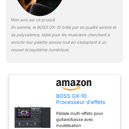
Mon avis sur ce produit
En somme, le BOSS GX-10 brille par sa qualité sonore et
sa polyvalence, idéal pour les musiciens cherchant à
enrichir leur palette sonore tout en s’adaptant à un
nouvel écosystème numérique.
BOSS GX-10
Processeur d'effets
compact pour guitare
Pédale multi-effets pour
et basse, moteur
guitare/basse avec
sonore GX-100, écran
modélisation
tactile couleur, 32