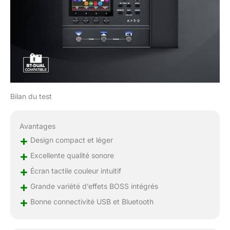
Bilan du test
Avantages
+
Design compact et léger
+
Excellente qualité sonore
+
Écran tactile couleur intuitif
+
Grande variété d’effets BOSS intégrés
+
Bonne connectivité USB et Bluetooth