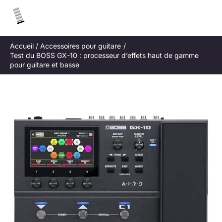
Aller
R
au
e
contenu
c
Accueil
Accessoires pour guitare
h
Test du BOSS GX-10 : processeur d’effets haut de gamme
e
pour guitare et basse
r
c
h
e
r