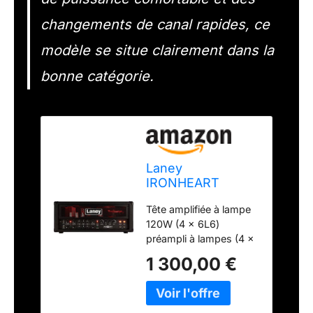
changements de canal rapides, ce
modèle se situe clairement dans la
bonne catégorie.
Laney
IRONHEART
Series IRT120H -
Tête amplifiée à lampe
All Tube Guitar
120W (4 x 6L6)
Amp Head - 120W
préampli à lampes (4 x
- With Reverb
12AX7/ECC83) 3
1 300,00 €
canaux: Clean Rhythm
et Lead contrôle Vari-
Watt pre-boost sur les
3 canaux EQ 3 bandes