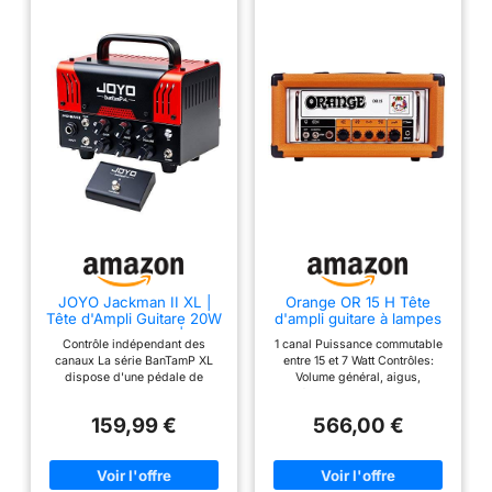
67.8 x 27.1 x 28.8 cm.
Garantie: 24 Mois
JOYO Jackman II XL |
Orange OR 15 H Tête
Tête d'Ampli Guitare 20W
d'ampli guitare à lampes
Hybride à Lampes | Gain
15 Watts
Contrôle indépendant des
1 canal Puissance commutable
Modéré vers Haute
canaux La série BanTamP XL
entre 15 et 7 Watt Contrôles:
Saturation | 2 Canaux +
dispose d'une pédale de
Volume général, aigus,
Réverb | avec Bluetooth |
commutation et de 6 boutons.
médiums, graves et Gain
pour Home Studio et
Les 2 canaux
Lampes: 3 x ECC83 et 2
Scène | Format Compact
159,99 €
566,00 €
(CLEAN/DISTORTION) sont
thomann x EL84 Boucle d'effets
contrôlables indépendamment,
avec lampe 12AT7 Dimensions:
permettant un réglage précis de
408 x 183 x 217 mm Poids:
leur volume, GAIN et TONE
8,06 kg