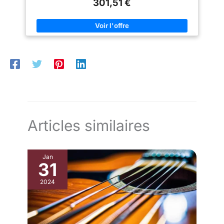
301,51 €
Puissant malgré sa taille (20W),
caractéristiques et un comportement très proches d'un ampli à
utilisez la sortie casque avec
tube Compresseur classique fournissant plus de sustain et
simulation d'enceinte pour une
éliminant les pics de signal, idéal pour le slap dynamique
pratique silencieuse.
Technologie de gestion de la puissance DYNAMIZER
garantissant que chaque nuance de votre jeu est fidèlement
retransmise
Articles similaires
Jan
31
2024