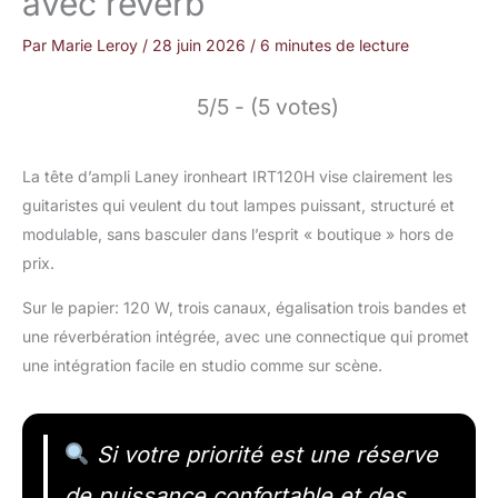
avec reverb
Par
Marie Leroy
/
28 juin 2026
/
6 minutes de lecture
5/5 - (5 votes)
La tête d’ampli Laney ironheart IRT120H vise clairement les
guitaristes qui veulent du tout lampes puissant, structuré et
modulable, sans basculer dans l’esprit « boutique » hors de
prix.
Sur le papier: 120 W, trois canaux, égalisation trois bandes et
une réverbération intégrée, avec une connectique qui promet
une intégration facile en studio comme sur scène.
Si votre priorité est une réserve
de puissance confortable et des