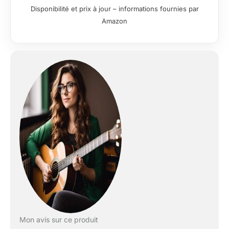
canaux EQ 3 bandes
Disponibilité et prix à jour – informations fournies par
push-pull réverb
Amazon
boucle d'effet
footswitch 4
interrupteurs dédié
(FS4-IRT) illumination
interne rouge poids:
20 kg dimensions:
67.8 x 27.1 x 28.8 cm.
Garantie: 24 Mois
Mon avis sur ce produit