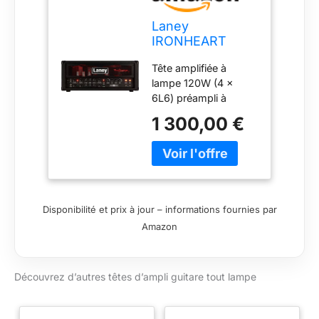
Laney
IRONHEART
Series IRT120H -
Tête amplifiée à
All Tube Guitar
lampe 120W (4 x
Amp Head -
6L6) préampli à
120W - With
lampes (4 x
Reverb
1 300,00 €
12AX7/ECC83) 3
canaux: Clean
Rhythm et Lead
contrôle Vari-Watt
pre-boost sur les 3
canaux EQ 3 bandes
Disponibilité et prix à jour – informations fournies par
push-pull réverb
Amazon
boucle d'effet
footswitch 4
interrupteurs dédié
Découvrez d’autres têtes d’ampli guitare tout lampe
(FS4-IRT) illumination
interne rouge poids:
20 kg dimensions: