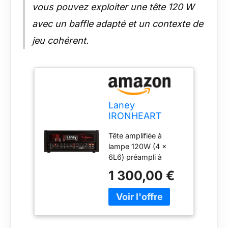
vous pouvez exploiter une tête 120 W
avec un baffle adapté et un contexte de
jeu cohérent.
Laney
IRONHEART
Series IRT120H -
Tête amplifiée à
All Tube Guitar
lampe 120W (4 x
Amp Head -
6L6) préampli à
120W - With
lampes (4 x
Reverb
1 300,00 €
12AX7/ECC83) 3
canaux: Clean
Rhythm et Lead
contrôle Vari-Watt
pre-boost sur les 3