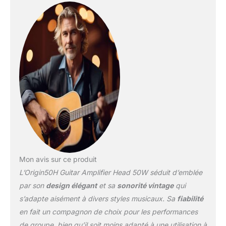
Mon avis sur ce produit
L’Origin50H Guitar Amplifier Head 50W séduit d’emblée
par son
design élégant
et sa
sonorité vintage
qui
s’adapte aisément à divers styles musicaux. Sa
fiabilité
en fait un compagnon de choix pour les performances
de groupe, bien qu’il soit moins adapté à une utilisation à