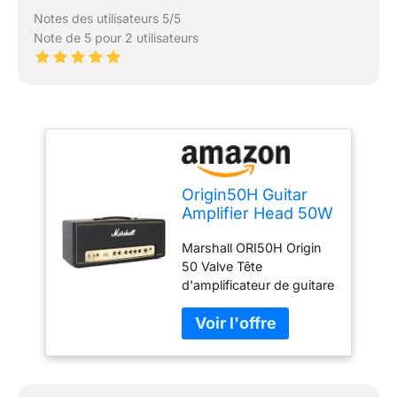
Notes des utilisateurs 5/5
Note de 5 pour 2 utilisateurs
Origin50H Guitar
Amplifier Head 50W
(Black) - Tête
Marshall ORI50H Origin
d'Ampli à Lampes
50 Valve Tête
pour Guitare
d'amplificateur de guitare
Électrique
électrique Marque:
Marshall