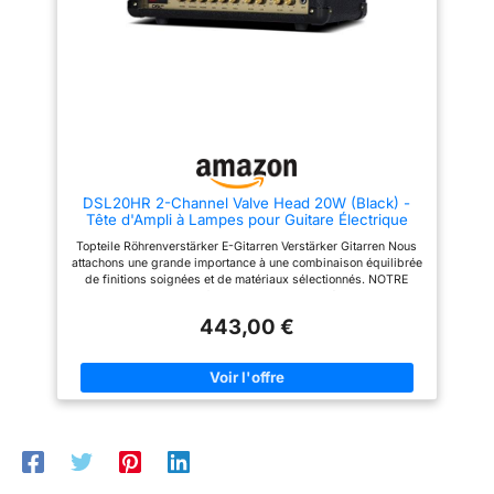
booster ou d'atténuer les
médiums selon votre jeu. En le
combinant avec le bouton GAIN,
vous obtenez une palette de
tons riches et personnalisés
pour une expression musicale
sans limite. Architecture hybride
et FX LOOP professionnel - Un
tube 12AX7 dans le préampli et
un ampli de puissance à
transistor assurent un son
chaleureux et puissant. La
DSL20HR 2-Channel Valve Head 20W (Black) -
boucle d'effets (FX LOOP)
Tête d'Ampli à Lampes pour Guitare Électrique
place vos effets de modulation
(phaser, chorus...) après la
Topteile Röhrenverstärker E-Gitarren Verstärker Gitarren Nous
saturation pour des résultats
attachons une grande importance à une combinaison équilibrée
nets et précis. Polyvalence pour
de finitions soignées et de matériaux sélectionnés. NOTRE
pratique et performance - La
OBJECTIF - Votre satisfaction est notre priorité absolue et se
connexion Bluetooth est idéale
trouve au cœur de nos préoccupations.
pour jouer avec des playbacks.
443,00 €
Attention, malgré sa taille
compacte, ses 20W sont
puissants ! Pour une pratique
silencieuse, utilisez la sortie
casque avec simulation
d'enceinte intégrée.