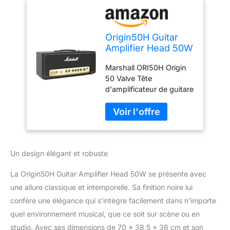
Origin50H Guitar
Amplifier Head 50W
(Black) - Tête
Marshall ORI50H Origin
d'Ampli à Lampes
50 Valve Tête
pour Guitare
d'amplificateur de guitare
Électrique
électrique Marque:
Marshall
Un design élégant et robuste
La Origin50H Guitar Amplifier Head 50W se présente avec
une allure classique et intemporelle. Sa finition noire lui
confère une élégance qui s’intègre facilement dans n’importe
quel environnement musical, que ce soit sur scène ou en
studio. Avec ses dimensions de 70 x 38,5 x 36 cm et son