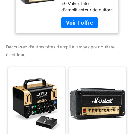
50 Valve Tête
pour Guitare
d'amplificateur de guitare
Électrique
électrique Marque:
Marshall
Découvrez d’autres têtes d’ampli à lampes pour guitare
électrique