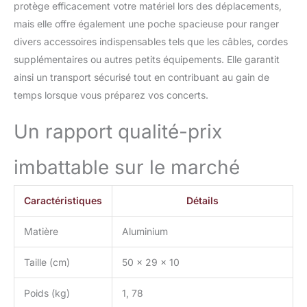
protège efficacement votre matériel lors des déplacements,
professionnel de 2 * 150
cm aident à sécuriser
mais elle offre également une poche spacieuse pour ranger
vos pédales d'effet de
divers accessoires indispensables tels que les câbles, cordes
guitare sur le tableau et à
supplémentaires ou autres petits équipements. Elle garantit
les organiser dans
ainsi un transport sécurisé tout en contribuant au gain de
l'ordre. 2 boucles sont
temps lorsque vous préparez vos concerts.
également fournies.
【Pieds antidérapants】
- Les quatre pieds
Un rapport qualité-prix
supportés sont robustes
et antidérapants, ce qui
imbattable sur le marché
empêche votre pédalier
de glisser ou de bouger
sur le sol pendant que
Caractéristiques
Détails
vous jouez de la guitare.
Matière
Aluminium
Taille (cm)
50 x 29 x 10
Poids (kg)
1, 78