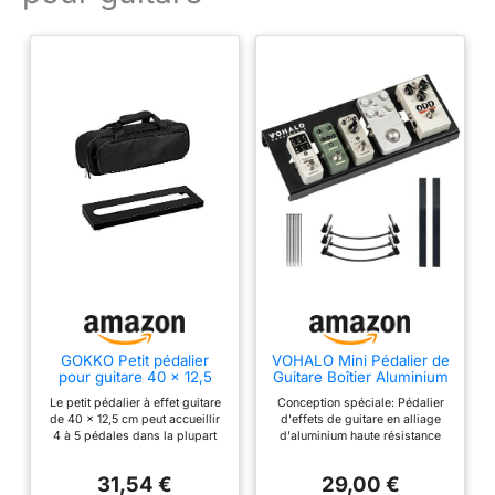
【Pieds antidérapants】
- Les quatre pieds
supportés sont robustes
et antidérapants, ce qui
empêche votre pédalier
de glisser ou de bouger
sur le sol pendant que
vous jouez de la guitare.
GOKKO Petit pédalier
VOHALO Mini Pédalier de
pour guitare 40 x 12,5
Guitare Boîtier Aluminium
cm avec sac de transport
Pedalboard Guitar Effects
Le petit pédalier à effet guitare
Conception spéciale: Pédalier
(GKS-16)
Board avec Pedal Tape,
de 40 x 12,5 cm peut accueillir
d'effets de guitare en alliage
Cable Tie, Patch cable
4 à 5 pédales dans la plupart
d'aluminium haute résistance
Noir
des cas. Le matériau robuste et
moulé sous pression. Il y a 3
stable en acier massif assure
trous qui permettent de fixer
31,54 €
29,00 €
une performance durable. La
facilement la pédale Facile à