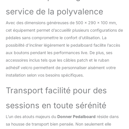
convenable pour mettre
service de la polyvalence
votre alimentation en
utilisant des attaches de
Avec des dimensions généreuses de 500 x 290 x 100 mm,
câble.
【Sac de
transport solide】 - Le
cet équipement permet d’accueillir plusieurs configurations de
sac en toile peut
pédales sans compromettre le confort d’utilisation. La
transporter vos pédales
possibilité d’incliner légèrement le pedalboard facilite l’accès
en toute sécurité
aux boutons pendant les performances live. De plus, ses
pendant votre visite. Il
accessoires inclus tels que les câbles patch et le ruban
est livré avec un gros sac
de transport avec une
adhésif velcro permettent de personnaliser aisément votre
poche zippée pour les
installation selon vos besoins spécifiques.
accessoires de pédale de
guitare qui peuvent les
Transport facilité pour des
séparer de votre pédalier,
gardez votre ensemble
bien rangé.
【Ruban
sessions en toute sérénité
de pédalier auto-
agrippant】-- Les rubans
L’un des atouts majeurs du
Donner Pedalboard
réside dans
de montage auto-
sa housse de transport bien pensée. Non seulement elle
agrippants à dos adhésif