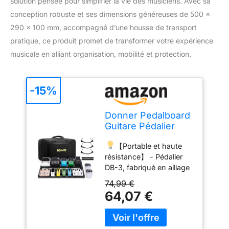
solution pensée pour simplifier la vie des musiciens. Avec sa
conception robuste et ses dimensions généreuses de 500 x
290 x 100 mm, accompagné d’une housse de transport
pratique, ce produit promet de transformer votre expérience
musicale en alliant organisation, mobilité et protection.
-15%
Donner Pedalboard
Guitare Pédalier
Guitare pour
【Portable et haute
Pédales à Effets
résistance】 - Pédalier
avec Housse de
DB-3, fabriqué en alliage
Transport, 500 x
d'aluminium de haute
290 x 100 mm
74,99 €
qualité, solide pour tenir
64,07 €
et protéger les pédales
de manière agréable et
durable à utiliser. Sa taille