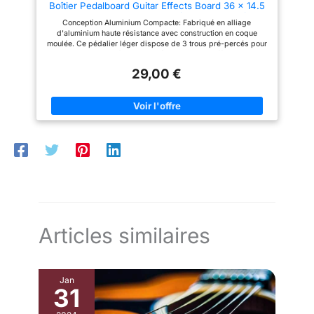
Boîtier Pedalboard Guitar Effects Board 36 x 14.5
x 5 cm, Pedal Tape, Serre-Câbles, Patch Câble
Conception Aluminium Compacte: Fabriqué en alliage
Noir QPB-10
d'aluminium haute résistance avec construction en coque
moulée. Ce pédalier léger dispose de 3 trous pré-percés pour
une installation facile des pédales, tout en offrant une
durabilité pour un usage régulier Kit Complet Prêt à l'Emploi:
29,00 €
Inclut tout le nécessaire pour commencer: 1 x pédalier, 2 x
pedal tape, 3 x Patch câbles, et 10 x serre-câbles. Idéal pour
les musiciens recherchant une solution tout-en-un Stabilité et
Protection Améliorées: Quatre pieds en caoutchouc aux coins
offrent une performance anti-dérapante supérieure pendant les
performances. La finition mate anti-rayures assure un aspect
durable et une résistance à l'oxydation Prêt pour la Scène et
Nomade: Avec des dimensions de 36 x 14.5 x 5 cm et un poids
de seulement 0,6 kg, ce pédalier compact est conçu pour 3-4
mini-pédales. Parfait pour les concerts, les répétitions et les
déplacements Gestion Intelligente des Câbles: Conçu avec des
serre-câbles et des accessoires d'organisation pour garder
votre installation de pédales ordonnée et sans enchevêtrement,
assurant une installation et un démontage rapides entre les
performances
Articles similaires
Jan
31