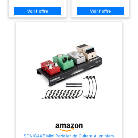
planche se trouve à un angle
utiliser: Convient aux petites
d'environ 8 degrés et facilite
pédales d'effets assemblées
ainsi le piétinement. Un sac de
pour les performances
transport de qualité supérieure
personnelles ou celles d'un
assure un transport facile. Des
petit groupe. Le paquet
bandes pour fixer les pédales
comprend: 1 x pédalier; 2 x
sont incluses. Dimensions du
bandes; 10 x serre-câbles; 3 x
pédalier : 40 x 12,5 x 4 cm.
câble de raccordement Pédalier
Poids : 0,55 kg. Dimensions du
de guitare durable: Le châssis
sac de transport : 45 x 15 x 13
présente une finition mate
cm. Poids : 0,27 kg. Contenu de
durable, une bonne résistance à
la livraison : pédalier, sac de
l'abrasion et à l'oxydation. Il ne
transport, sangles de fixation.
se déforme pas sous la
pression d'une utilisation
fréquente Antidérapant: Quatre
pieds en caoutchouc sont fixés
à chaque coin du pédalier,
offrant une adhérence et un
renforcement supplémentaires,
et l'empêchant de glisser lors
du contact avec les pédales
Taille portable: Petit pédalier
portable et léger pour 3 ou 4
mini pédales, facile à
transporter et à installer.
Dimensions du pédalier:
36x14x3cm, poids: 0,58kg
SONICAKE Mini Pedalier de Guitare Aluminium