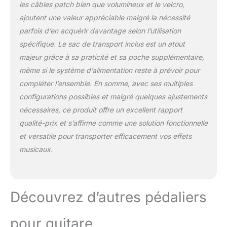
transporter vos pédales
les câbles patch bien que volumineux et le velcro,
en toute sécurité
ajoutent une valeur appréciable malgré la nécessité
pendant votre visite. Il
parfois d’en acquérir davantage selon l’utilisation
est livré avec un gros sac
spécifique. Le sac de transport inclus est un atout
de transport avec une
poche zippée pour les
majeur grâce à sa praticité et sa poche supplémentaire,
accessoires de pédale de
même si le système d’alimentation reste à prévoir pour
guitare qui peuvent les
compléter l’ensemble. En somme, avec ses multiples
séparer de votre pédalier,
configurations possibles et malgré quelques ajustements
gardez votre ensemble
bien rangé.
【Ruban
nécessaires, ce produit offre un excellent rapport
de pédalier auto-
qualité-prix et s’affirme comme une solution fonctionnelle
agrippant】-- Les rubans
et versatile pour transporter efficacement vos effets
de montage auto-
musicaux.
agrippants à dos adhésif
professionnel de 2 * 150
cm aident à sécuriser
vos pédales d'effet de
Découvrez d’autres pédaliers
guitare sur le tableau et à
les organiser dans
l'ordre. 2 boucles sont
pour guitare
également fournies.