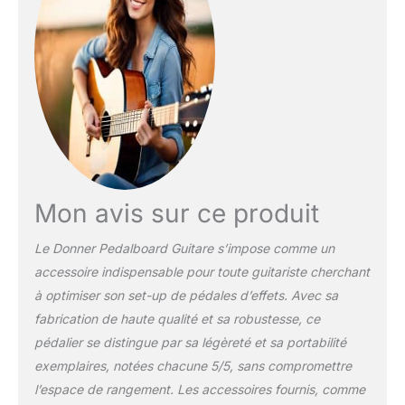
【Angle d'inclinaison
parfait du pédalier
Donner】 Le pédalier a
un angle d'inclinaison
parfait, ce qui est
pratique pour vous de
marcher sur les pédales
lorsque vous écoutez de
la musique. De plus,
l'alimentation peut être
montée à l'arrière sous la
Mon avis sur ce produit
carte principale et à
l'intérieur de la barre
Le Donner Pedalboard Guitare s’impose comme un
arrière. Le dégagement
accessoire indispensable pour toute guitariste cherchant
en dessous est
à optimiser son set-up de pédales d’effets. Avec sa
convenable pour mettre
votre alimentation en
fabrication de haute qualité et sa robustesse, ce
utilisant des attaches de
pédalier se distingue par sa légèreté et sa portabilité
câble.
【Sac de
exemplaires, notées chacune 5/5, sans compromettre
transport solide】 - Le
l’espace de rangement. Les accessoires fournis, comme
sac en toile peut