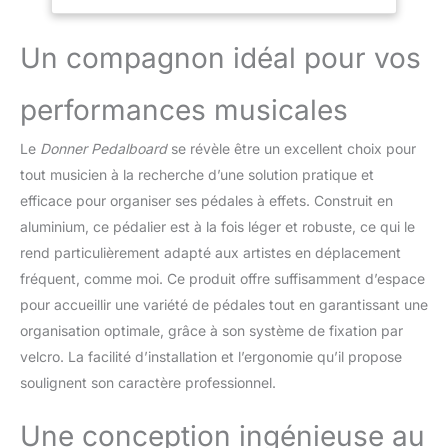
appropriée (500 * 290 *
100mm) est disponible
pour contenir de
Un compagnon idéal pour vos
nombreuses pédales de
différentes tailles. Son
performances musicales
poids net est de 1150g et
a une grande stabilité.
Le
Donner Pedalboard
se révèle être un excellent choix pour
【Angle d'inclinaison
parfait du pédalier
tout musicien à la recherche d’une solution pratique et
Donner】 Le pédalier a
efficace pour organiser ses pédales à effets. Construit en
un angle d'inclinaison
aluminium, ce pédalier est à la fois léger et robuste, ce qui le
parfait, ce qui est
rend particulièrement adapté aux artistes en déplacement
pratique pour vous de
fréquent, comme moi. Ce produit offre suffisamment d’espace
marcher sur les pédales
lorsque vous écoutez de
pour accueillir une variété de pédales tout en garantissant une
la musique. De plus,
organisation optimale, grâce à son système de fixation par
l'alimentation peut être
velcro. La facilité d’installation et l’ergonomie qu’il propose
montée à l'arrière sous la
soulignent son caractère professionnel.
carte principale et à
l'intérieur de la barre
arrière. Le dégagement
Une conception ingénieuse au
en dessous est