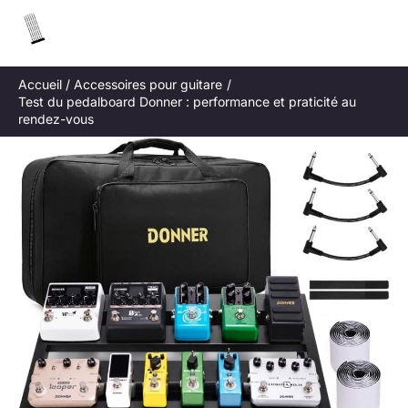
Aller
R
au
e
contenu
c
Accueil
Accessoires pour guitare
h
Test du pedalboard Donner : performance et praticité au
e
rendez-vous
r
c
h
e
r