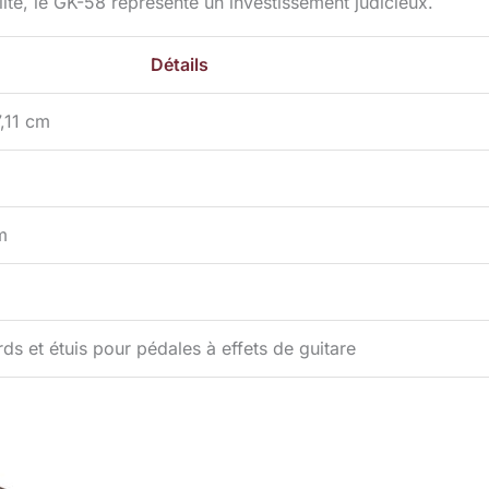
ité, le GK-58 représente un investissement judicieux.
Détails
,11 cm
m
s et étuis pour pédales à effets de guitare