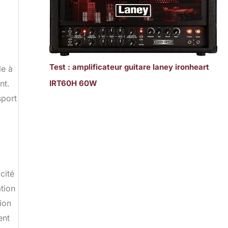
Test : amplificateur guitare laney ironheart
le à
nt.
IRT60H 60W
sport
cité
tion
ion
ent