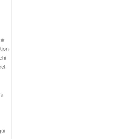
nir
tion
chi
el.
la
qui