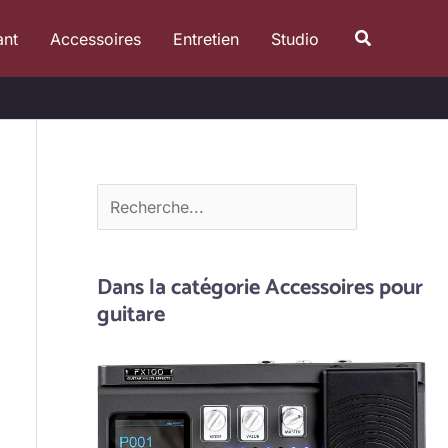
R
Recherche
ant
Accessoires
Entretien
Studio
e
c
h
e
r
c
h
e
Dans la catégorie Accessoires pour
r
guitare