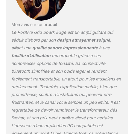
Bluetooth et connectez
l’enceinte au WiFi pour la
mettre facilement à jour.
Profitez de jusqu’à 10
Mon avis sur ce produit
heures de jeu ou
Le Positive Grid Spark Edge est un ampli guitare qui
d’écoute avec la batterie
optionnelle. (batterie
séduit d’abord par son
design attrayant et soigné
,
vendue séparément)
alliant une
qualité sonore impressionnante
à une
facilité d’utilisation
remarquable grâce à ses
nombreuses options de tonalité. Sa connectivité
bluetooth simplifiée et son poids léger le rendent
facilement transportable, un atout pour les musiciens en
déplacement. Toutefois, l’application mobile, bien que
prometteuse, souffre d’instabilités qui peuvent être
frustrantes, et le canal vocal semble un peu limité. Il est
regrettable de devoir remplacer le transformateur dès
l’achat, et son prix peut paraître élevé pour certains.
L’absence d’une application PC compatible est
également un point faible. Malgré tout, sa polyvalence