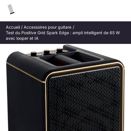
Aller
R
au
e
contenu
c
Accueil
Accessoires pour guitare
h
Test du Positive Grid Spark Edge : ampli intelligent de 65 W
e
avec looper et IA
r
c
h
e
r