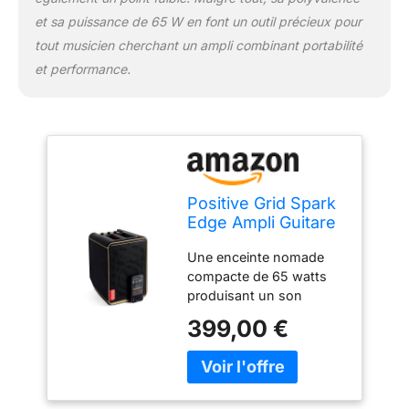
et sa puissance de 65 W en font un outil précieux pour
tout musicien cherchant un ampli combinant portabilité
et performance.
Positive Grid Spark
Edge Ampli Guitare
Intelligent et
Une enceinte nomade
Enceinte Portable
compacte de 65 watts
de 4 canaux et 65
produisant un son
W avec Looper
dynamique grâce à la
intégré, IA et appli
399,00 €
technologie Sonic IQ. 4
pour Guitare
canaux distincts, dont 2
électrique,
entrées sur combos
Acoustique, Basse,
XLR/jack de 6,35 mm et
Voix, Clavier, etc.