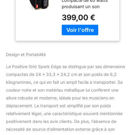
compacte de 65 watts
de 4 canaux et 65
produisant un son
W avec Looper
dynamique grâce à la
intégré, IA et appli
399,00 €
technologie Sonic IQ. 4
pour Guitare
canaux distincts, dont 2
électrique,
entrées sur combos
Acoustique, Basse,
XLR/jack de 6,35 mm et
Voix, Clavier, etc.
une paire d’entrées
stéréo, pour brancher
Design et Portabilité
votre guitare électrique
ou acoustique, votre
Le Positive Grid Spark Edge se distingue par ses dimensions
basse, votre clavier, votre
compactes de 24 x 33,3 x 24,2 cm et son poids de 6,2
micro, etc. Profitez de
kilogrammes, ce qui en fait un ampli facile à transporter. Sa
tonnes d’amplis et
d’effets, du Creative
couleur noire et son matériau métallique lui confèrent une
Groove Looper, de l’IA
allure robuste et moderne, idéale pour les musiciens en
Spark et d’autres
déplacement. Le transport est simplifié par son poids
fonctions grâce à l’appli
relativement léger, une caractéristique souvent mentionnée
Spark fournie. Diffusez
de la musique via
positivement dans les avis clients. De plus, l’absence de
Bluetooth et connectez
nécessité de source d’alimentation externe grâce à son
l’enceinte au WiFi pour la