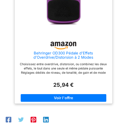
des préréglages, fichiers IR,
partage de tonalités et mise à
jour du firmware. Application
mobile pour réglage des
tonalités, paramétrage, contrôle
du son, et gestion des
préréglages, fichiers IR et
d'apprentissage de tonalités
Behringer OD300 Pédale d'Effets
d'Overdrive/Distorsion à 2 Modes
Choisissez entre overdrive, distorsion, ou combinez les deux
effets, le tout dans une seule et même pédale puissante
Réglages dédiés de niveau, de tonalité, de gain et de mode
pour une personnalisation du son LED d'état pour
activation/désactivation des effets et vérification de la batterie
25,94 €
Fonctionne avec une pile 9 V ou le bloc d'alimentation DC
Behringer PSU-SB (non inclus) Interrupteur on/off électronique
de qualité supérieure pour une intégrité maximale du signal en
mode bypass