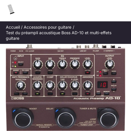
Aller
R
au
e
contenu
c
Accueil
Accessoires pour guitare
h
Test du préampli acoustique Boss AD-10 et multi-effets
e
guitare
r
c
h
e
r