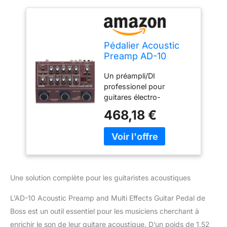
Pédalier Acoustic
Preamp AD-10
BOSS, préampli/DI
Un préampli/DI
professionnel pour
professionel pour
guitares électro-
guitares électro-
acoustiques sur
acoustiques sur scène et
scène et en studio
468,18 €
en studio L’Acoustic
Resonance restaure les
résonances riches et
chaleureuses qui se
perdent souvent dans
les systèmes
Une solution complète pour les guitaristes acoustiques
d’amplification EQ quatre
bandes et filtre passe-
L’AD-10 Acoustic Preamp and Multi Effects Guitar Pedal de
bas variable optimisé
Boss est un outil essentiel pour les musiciens cherchant à
pour les sons de guitare
enrichir le son de leur guitare acoustique. D’un poids de 1,52
acoustique Compresseur