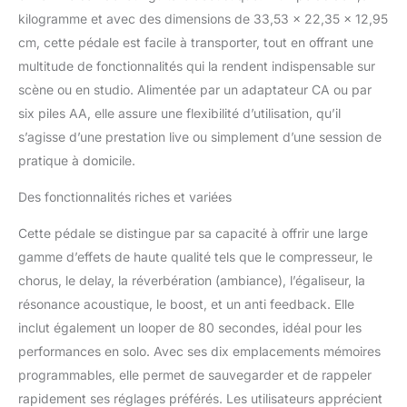
multi-bande avec
kilogramme et avec des dimensions de 33,53 x 22,35 x 12,95
technologie MDP pour
cm, cette pédale est facile à transporter, tout en offrant une
un contrôle transparent
multitude de fonctionnalités qui la rendent indispensable sur
des dynamiques Une
scène ou en studio. Alimentée par un adaptateur CA ou par
nouvelle fonctionnalité
anti-feedback qui
six piles AA, elle assure une flexibilité d’utilisation, qu’il
maintient l’équilibre des
s’agisse d’une prestation live ou simplement d’une session de
sons Deux canaux avec
pratique à domicile.
EQs indépendantes pour
connecter deux
Des fonctionnalités riches et variées
instruments ou mélanger
plusieurs types de micro
Cette pédale se distingue par sa capacité à offrir une large
Effets Ambience, Chorus
gamme d’effets de haute qualité tels que le compresseur, le
et Delay intégrés, de
chorus, le delay, la réverbération (ambiance), l’égaliseur, la
types multiples avec
paramètres réglables
résonance acoustique, le boost, et un anti feedback. Elle
Fonction Boost avec
inclut également un looper de 80 secondes, idéal pour les
réglage du son Mémoire
performances en solo. Avec ses dix emplacements mémoires
de stockage de 10
programmables, elle permet de sauvegarder et de rappeler
réglages sonores Looper
capable d’enregistrer 80
rapidement ses réglages préférés. Les utilisateurs apprécient