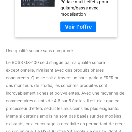
Pédale multi-effets pour
guitare/basse avec
modélisation
d'amplis/effets Interface
de rappel USB Pédale
d'expression Écran
tactile col
Une qualité sonore sans compromis
Le BOSS GX-100 se distingue par sa qualité sonore
exceptionnelle, rivalisant avec des produits phares
concurrents. Que ce soit à travers un haut-parleur FRFR ou
des moniteurs de studio, les sonorités produites sont
incroyablement riches et polyvalentes. Avec une moyenne de
commentaires clients de 4,6 sur 5 étoiles, il est clair que ce
processeur d’effets séduit les musiciens les plus exigeants.
Même si certains amplis ne sont pas basés sur des modèles
existants, cela encourage la créativité en permettant de créer
un son unique. Le GX-100 offre 23 amplis de qualité, dont 3