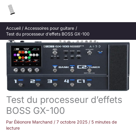
Aller
R
au
e
contenu
c
Accueil
Accessoires pour guitare
h
Test du processeur d’effets BOSS GX-100
e
r
c
h
e
r
Test du processeur d’effets
BOSS GX-100
Par
Éléonore Marchand
/
7 octobre 2025
/
5 minutes de
lecture