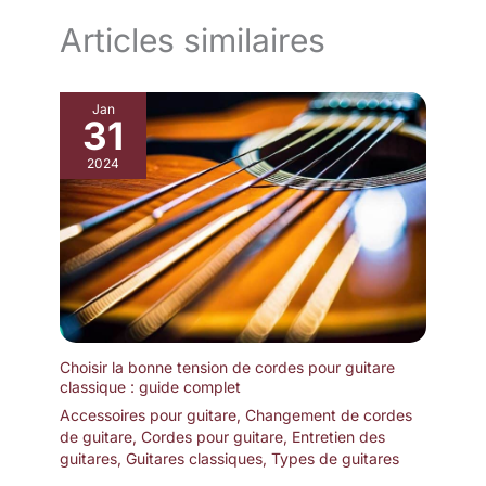
Alimentation via 9V DC ou USB ; batterie rechargeable intégrée
2000mAh
Articles similaires
Jan
31
2024
Choisir la bonne tension de cordes pour guitare
classique : guide complet
Accessoires pour guitare
,
Changement de cordes
de guitare
,
Cordes pour guitare
,
Entretien des
guitares
,
Guitares classiques
,
Types de guitares