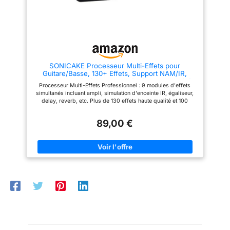
tonalités, paramétrage, contrôle
tonalités, paramétrage, contrôle
du son, et gestion des
du son, et gestion des
préréglages, fichiers IR et
préréglages, fichiers IR et
d'apprentissage de tonalités
d'apprentissage de tonalités
SONICAKE Processeur Multi-Effets pour
Guitare/Basse, 130+ Effets, Support NAM/IR,
Looper, Tuner/Métronome Intégrés, Sortie Stéréo
Processeur Multi-Effets Professionnel : 9 modules d'effets
Compacte Smart Box QME-20
simultanés incluant ampli, simulation d'enceinte IR, égaliseur,
delay, reverb, etc. Plus de 130 effets haute qualité et 100
emplacements de préréglages pour guitare électrique, basse
et simulation acoustique Personnalisation Avancée du Son :
89,00 €
Modélisation numérique propriétaire "white-box" pour une
clarté et une dynamique sonore supérieure. Supporte les
fichiers NAM et IR d'enceinte tiers pour des possibilités
tonales infinies et une réponse authentique type ampli
Connectivité & Contrôle Intelligents : Inclus SONICAKE
Manager (PC/Mac) et l'app mobile Soniclink pour un éditing
approfondi, gestion des préréglages et upload d'IR/NAM.
Fonctionne comme interface audio USB avec fonctionnalités
loopback et re-amping Outils de Performance Scénique :
Looper intégré 20 secondes, tuner, métronome et 100 rythmes
de batterie. Pédales dédiées avec anneaux LED multicolores
pour commutation style stompbox et contrôle tap tempo
Entrées/Sorties Polyvalentes : Sorties TRS stéréo vraies, prise
casque, jack TRS EXP/FS, USB-C et BT-MIDI sans fil.