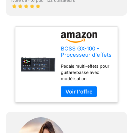
Note de 4.6 pour 152 utilisateurs
BOSS GX-100 -
Processeur d'effets
pour guitare
Pédale multi-effets pour
guitare/basse avec
modélisation
d'amplis/effets Interface
de rappel USB Pédale
d'expression Écran
tactile col