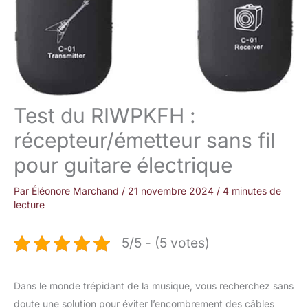
Test du RIWPKFH :
récepteur/émetteur sans fil
pour guitare électrique
Par
Éléonore Marchand
/
21 novembre 2024
/
4 minutes de
lecture
5/5 - (5 votes)
Dans le monde trépidant de la musique, vous recherchez sans
doute une solution pour éviter l’encombrement des câbles