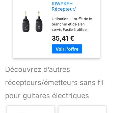
RIWPKFH
Récepteur/
émetteur sans fil
Utilisation : il suffit de le
pour guitare
brancher et de s’en
électrique,
servir. Facile à utiliser,
rechargeable
petit, léger et facile à
35,41 €
transporter. Temps de
fonctionnement : batterie
au lithium rechargeable
intégrée, fonctionne
pendant une longue
durée ; livré avec câble
Découvrez d’autres
USB, chargement
pratique. Portée : prend
récepteurs/émetteurs sans fil
en charge 4 groupes
d'appareils pour
fonctionner
pour guitares électriques
simultanément un à un.
La portée de
transmission maximale