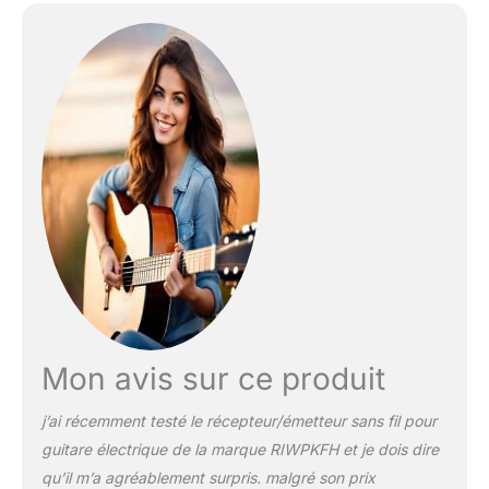
Mon avis sur ce produit
j’ai récemment testé le récepteur/émetteur sans fil pour
guitare électrique de la marque RIWPKFH et je dois dire
qu’il m’a agréablement surpris. malgré son prix