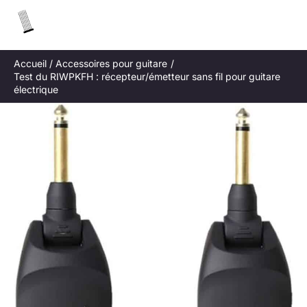
Aller
R
au
e
contenu
c
Accueil
Accessoires pour guitare
h
Test du RIWPKFH : récepteur/émetteur sans fil pour guitare
e
électrique
r
c
h
e
r