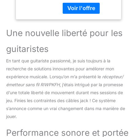
fonctionnement : batterie
au lithium rechargeable
intégrée, fonctionne
pendant une longue
durée ; livré avec câble
Une nouvelle liberté pour les
USB, chargement
pratique. Portée : prend
guitaristes
en charge 4 groupes
d'appareils pour
En tant que guitariste passionné, je suis toujours à la
fonctionner
simultanément un à un.
recherche de solutions innovantes pour améliorer mon
La portée de
expérience musicale. Lorsqu’on m’a présenté le
récepteur/
transmission maximale
émetteur sans fil RIWPKFH
, j’étais intrigué par la promesse
peut atteindre 50 m. Son
d’une totale liberté de mouvement durant mes sessions de
: transmission sonore
UHF7 30 MHz, anti-
jeu. Finies les contraintes des câbles jack ! Ce système
interface et retard ultra-
s’annonce comme un vrai changement dans ma manière de
court, vous offre le
jouer.
meilleur son de musique.
Compatibilité :
Performance sonore et portée
instruments électro-