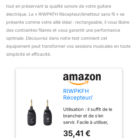
tout en préservant la qualité sonore de votre guitare
électrique. Le « RIWPKFH Récepteur/émetteur sans fil » se
présente comme votre allié idéal : rechargeable, il vous libère
des contraintes filaires et vous garantit une performance
optimale. Découvrez dans notre test comment cet
équipement peut transformer vos sessions musicales en toute
simplicité et efficacité.
RIWPKFH
Récepteur/
émetteur sans fil
Utilisation : il suffit de le
pour guitare
brancher et de s’en
électrique,
servir. Facile à utiliser,
rechargeable
petit, léger et facile à
35,41 €
transporter. Temps de