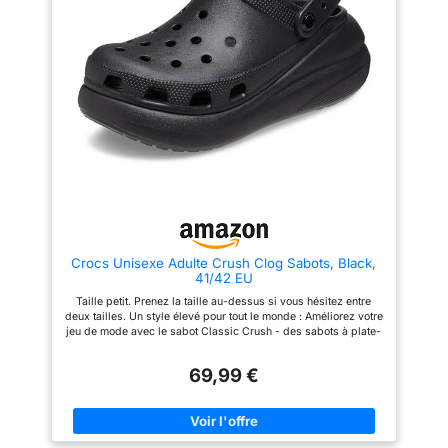
de l'énergie du matin au soir et
avec la charge rapide de 15 W
vous pouvez remettre votre
smartphone à 100 % rapidement
Le Galaxy A51 est doté d'un
processeur Octa Core et de 4
Go de RAM pour des
performances fluides et
efficaces d'une mémoire interne
de 128 Go extensible jusqu'à
512 Go avec microSD pour
conserver vos contenus sans
limites
Crocs Unisexe Adulte Crush Clog Sabots, Black,
41/42 EU
Taille petit. Prenez la taille au-dessus si vous hésitez entre
deux tailles. Un style élevé pour tout le monde : Améliorez votre
jeu de mode avec le sabot Classic Crush - des sabots à plate-
forme pour femmes et des sabots pour hommes qui offrent une
hauteur unique de 2 pouces. Faites l’expérience du mélange
69,99 €
parfait de confort et de style, faisant de chaque pas une
déclaration de mode. Mode polyvalente : Découvrez la
polyvalence de ces chaussures à plateforme pour femmes et
hommes. Le sabot Classic Crush offre une fusion harmonieuse
entre un design tendance et un confort tout au long de la