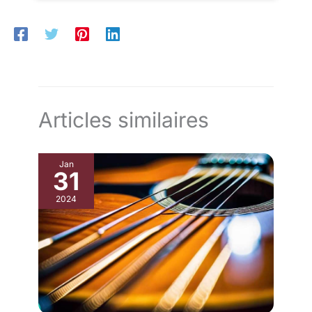
journée, vous assurant de vous démarquer dans n’importe quel
environnement. Rehaussez votre style sans effort. Confort
personnalisable : faites de ces sabots de plate-forme le vôtre
de manière unique avec des breloques Jibbitz
personnalisables. Avec le confort emblématique de Crocs, ces
sabots pour femmes et hommes redéfinissent le style
personnalisé. Rehaussez votre garde-robe avec un confort qui
reflète votre individualité. Achetez en toute confiance : Les
produits Crocs sont couverts par notre garantie fabricant de 90
jours pour une qualité et une authenticité élevées. Des
conditions générales s’appliquent.
Articles similaires
Jan
31
2024