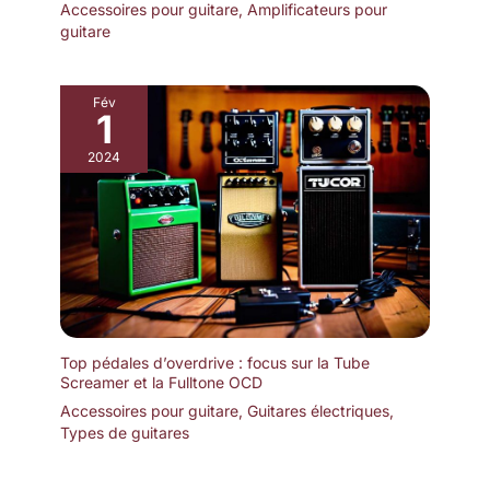
Accessoires pour guitare
,
Amplificateurs pour
guitare
Fév
1
2024
Top pédales d’overdrive : focus sur la Tube
Screamer et la Fulltone OCD
Accessoires pour guitare
,
Guitares électriques
,
Types de guitares