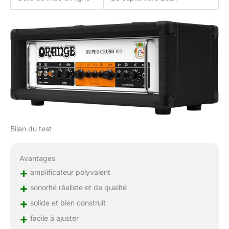
Bilan du test
Avantages
+
amplificateur polyvalent
+
sonorité réaliste et de qualité
+
solide et bien construit
+
facile à ajuster