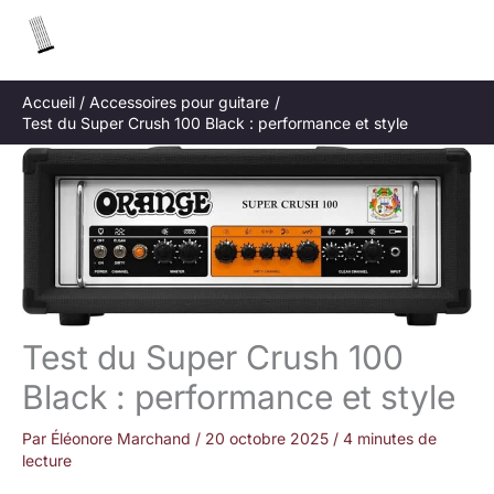
Aller
R
au
e
contenu
c
Accueil
Accessoires pour guitare
h
Test du Super Crush 100 Black : performance et style
e
r
c
h
e
r
Test du Super Crush 100
Black : performance et style
Par
Éléonore Marchand
/
20 octobre 2025
/
4 minutes de
lecture