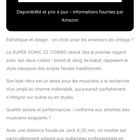
Disponibilité et prix à jour – informations fournies par
Amazon
Esthétique et design : un choix pour les amateurs de vintage ?
Le SUPER SONIC 22 COMBO séduit dès le premier regard
avec ses deux coloris : blond et sang de bœuf, rappelant le
style classique des amplis Fender traditionnels.
Son look rétro est un atout pour les musiciens à la recherche
d’un ampli au charme indéniable, qui pourrait parfaitement
s’intégrer sur scène ou en studio.
Qualité sonore et performances : conforme aux attentes des
musiciens exigeants ?
Avec une distance focale de Jack 6,35 mm, ce modèle est
particulièrement adapté aux guitaristes professionnels en