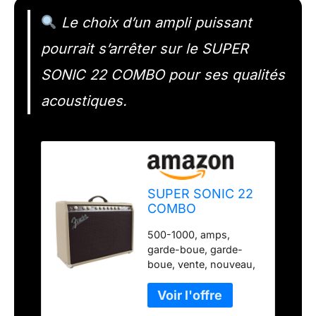
Le choix d’un ampli puissant
pourrait s’arrêter sur le SUPER
SONIC 22 COMBO pour ses qualités
acoustiques.
SUPER SONIC 22
COMBO
500-1000, amps,
garde-boue, garde-
boue, vente, nouveau,
reverbsync-shipping-
profile : amps