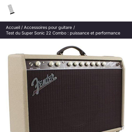
Aller
R
au
e
contenu
c
Accueil
Accessoires pour guitare
h
Test du Super Sonic 22 Combo : puissance et performance
e
r
c
h
e
r