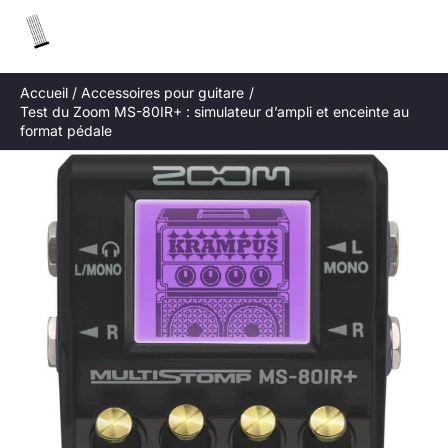
Aller
R
au
e
contenu
c
Accueil
Accessoires pour guitare
h
Test du Zoom MS-80IR+ : simulateur d’ampli et enceinte au
e
format pédale
r
c
h
e
r