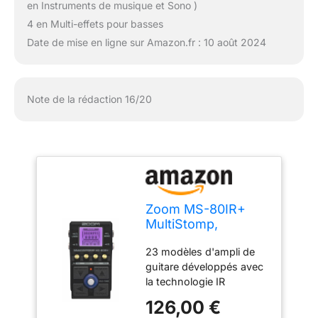
en Instruments de musique et Sono )
4 en Multi-effets pour basses
Date de mise en ligne sur Amazon.fr : 10 août 2024
Note de la rédaction 16/20
Zoom MS-80IR+
MultiStomp,
Simulateur d'ampli
23 modèles d'ampli de
et enceinte format
guitare développés avec
pédale,
la technologie IR
entrée/sortie
multicouche 5 effets
stéréo, 23 modèles
126,00 €
sonores studio pour
d’amplis, 5 espace