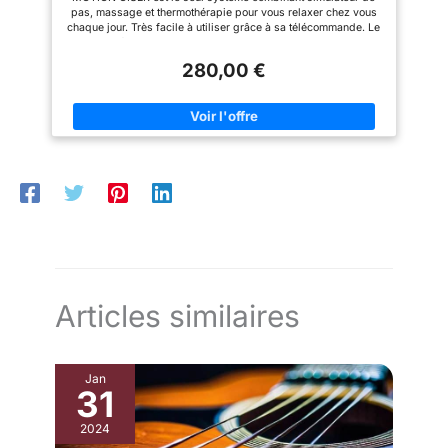
marchant. Télécommande. Portable.
équipement
pas, massage et thermothérapie pour vous relaxer chez vous
chaque jour. Très facile à utiliser grâce à sa télécommande. Le
cadeau idéal pour PRENDRE SOIN DE VOUS ! MOTION CISER
active vos muscles : son système automatique de pas stimule
280,00 €
jambes, genoux, chevilles et pieds, favorisant la circulation et
aidant à lutter contre les varices, les pieds froids et la fatigue
des jambes… MASSAGE + THERMOTHÉRAPIE : détendez vos
muscles après un effort physique ou une journée fatigante. La
combinaison du massage et de la thermothérapie aide à
soulager la raideur et les engourdissements, et à relaxer tout le
corps. Vous sortez peu marcher ou ne faites pas de sport ?
Vous restez longtemps debout ? Bougez chez vous avec
MOTION CISER : réglage de vitesse de 1 à 10. Adaptez-le à
votre rythme ! TECHNOLOGIE + SANTÉ : MOTION CISER a été
développé par le Dr Michael Ho, chiropracteur professionnel
expérimenté dans le traitement de la douleur. Il est 100 % sûr,
léger et portable.
Articles similaires
Jan
31
2024