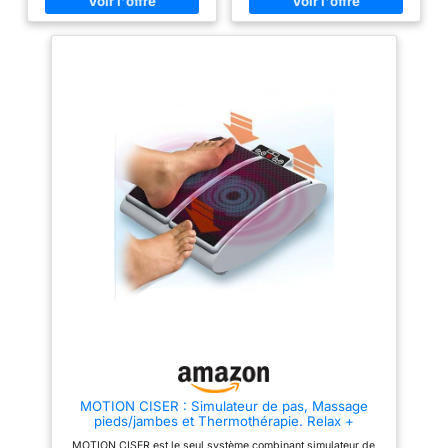
et les retards Sorties stéréo
des flux de travail Construite
plus sortie casque Agit comme
avec des interrupteurs
une interface audio pour
mécaniques photoélectriques et
enregistrer et jouer avec vos
une plate-forme ergonomique
chansons préférées
antidérapante, cette pédale
unique USB étanche offre une
durée de de de 10 millions de
clics et une compatibilité plug
and play sur tous les systèmes
Ce remplacement de claviers
USB programmables à
commande pied intègre une
technologie anti-interférence
contrôlée par puce et un boîtier
étanche injecté par moulage
(indice IP54) pour des dans un
environnement exigeant pour
les transcripteurs, les joueurs,
les musiciens et les médecins,
solution de contrôle mains
libres professionnelle pour les
raccourcis clavier ou les
opérations répétitives sur l '
équipement optimise les flux de
travail d ' édition / vidéo,
rationalise les combinaisons de
jeux ou contrôle les appareils d
MOTION CISER : Simulateur de pas, Massage
' imagerie médicale sans effort
pieds/jambes et Thermothérapie. Relax +
dans les bureaux, les studios
Exercice : bougez vos jambes comme en
ou les postes de contrôle d '
MOTION CISER est le seul système combinant simulateur de