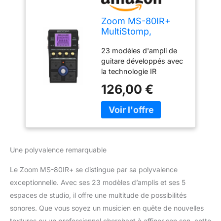
Zoom MS-80IR+
MultiStomp,
Simulateur d'ampli
23 modèles d'ampli de
et enceinte format
guitare développés avec
pédale,
la technologie IR
entrée/sortie
multicouche 5 effets
stéréo, 23 modèles
126,00 €
sonores studio pour
d’amplis, 5 espace
ajouter une ambiance
de studio, chargeur
naturelle à votre tonalité
d'IR, Noise Gate, EQ
12 effets
sortie casque,
supplémentaires, y
accordeur
compris les portes anti-
Une polyvalence remarquable
bruit, les égaliseurs et les
retards Sorties stéréo
Le Zoom MS-80IR+ se distingue par sa polyvalence
plus sortie casque Agit
exceptionnelle. Avec ses 23 modèles d’amplis et ses 5
comme une interface
espaces de studio, il offre une multitude de possibilités
audio pour enregistrer et
jouer avec vos chansons
sonores. Que vous soyez un musicien en quête de nouvelles
préférées
textures ou un professionnel cherchant à affiner son son, cette