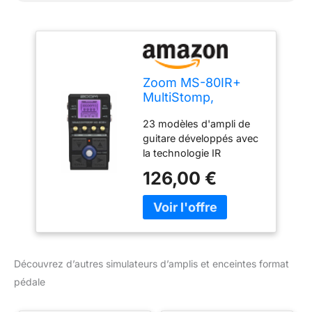
Zoom MS-80IR+
MultiStomp,
Simulateur d'ampli
23 modèles d'ampli de
et enceinte format
guitare développés avec
pédale,
la technologie IR
entrée/sortie
multicouche 5 effets
stéréo, 23 modèles
126,00 €
sonores studio pour
d’amplis, 5 espace
ajouter une ambiance
de studio, chargeur
naturelle à votre tonalité
d'IR, Noise Gate, EQ
12 effets
sortie casque,
supplémentaires, y
accordeur
compris les portes anti-
Découvrez d’autres simulateurs d’amplis et enceintes format
bruit, les égaliseurs et les
pédale
retards Sorties stéréo
plus sortie casque Agit