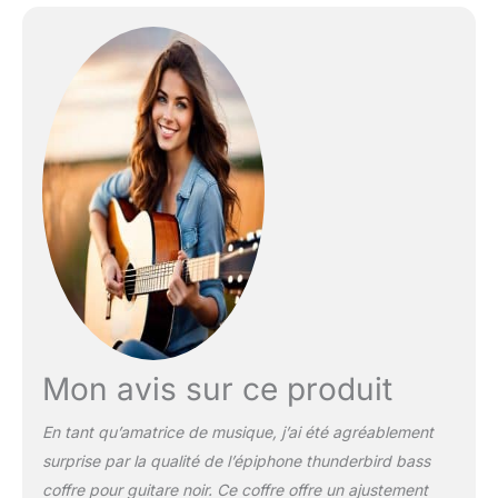
OBJECTIF - Votre
satisfaction est notre
priorité absolue et se
trouve au cœur de nos
préoccupations.
Mon avis sur ce produit
En tant qu’amatrice de musique, j’ai été agréablement
surprise par la qualité de l’épiphone thunderbird bass
coffre pour guitare noir. Ce coffre offre un ajustement