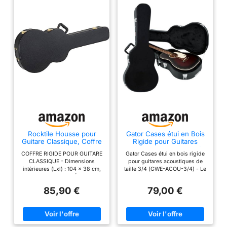
Rocktile Housse pour
Gator Cases étui en Bois
Guitare Classique, Coffre
Rigide pour Guitares
Rigide Forme moulée
acoustiques de Taille 3/4
COFFRE RIGIDE POUR GUITARE
Gator Cases étui en bois rigide
CLASSIQUE - Dimensions
pour guitares acoustiques de
intérieures (Lxl) : 104 x 38 cm,
taille 3/4 (GWE-ACOU-3/4) - Le
Poids : 3,6 kg INTÉRIEUR -
contreplaqué ultra-durable
Mousse rembourrée et doublure
recouvert de PVC Tolex noir
85,90 €
79,00 €
douce pour une protection
résiste à des années
optimale ; compartiment
d'utilisation et d'abus. Poignée
accessoires avec couvercle
ergonomique offrant une prise
EXTÉRIEUR - Poignée robuste ;
en main confortable, équilibrant
3 fermoirs à pression (dont un
parfaitement le poids de votre