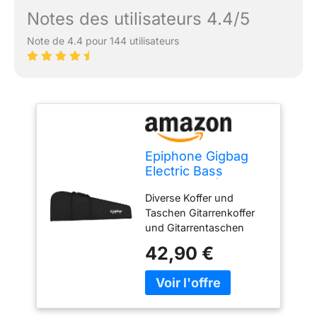
Notes des utilisateurs 4.4/5
Note de 4.4 pour 144 utilisateurs
Epiphone Gigbag
Electric Bass
Premium - Étui pour
Diverse Koffer und
Instruments à
Taschen Gitarrenkoffer
Cordes
und Gitarrentaschen
Gitarren Nous attachons
42,90 €
une grande importance à
une combinaison
équilibrée de finitions
soignées et de matériaux
sélectionnés. NOTRE