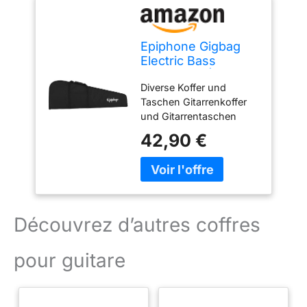
Epiphone Gigbag
Electric Bass
Premium - Étui pour
Diverse Koffer und
Instruments à
Taschen Gitarrenkoffer
Cordes
und Gitarrentaschen
Gitarren Nous attachons
42,90 €
une grande importance à
une combinaison
équilibrée de finitions
soignées et de matériaux
sélectionnés. NOTRE
OBJECTIF - Votre
Découvrez d’autres coffres
satisfaction est notre
priorité absolue et se
pour guitare
trouve au cœur de nos
préoccupations.