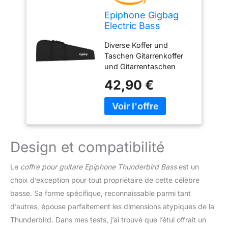
Epiphone Gigbag
Electric Bass
Premium - Étui pour
Diverse Koffer und
Instruments à
Taschen Gitarrenkoffer
Cordes
und Gitarrentaschen
Gitarren Nous attachons
42,90 €
une grande importance à
une combinaison
équilibrée de finitions
soignées et de matériaux
sélectionnés. NOTRE
OBJECTIF - Votre
Design et compatibilité
satisfaction est notre
priorité absolue et se
Le
coffre pour guitare Epiphone Thunderbird Bass
est un
trouve au cœur de nos
choix d’exception pour tout propriétaire de cette célèbre
préoccupations.
basse. Sa forme spécifique, reconnaissable parmi tant
d’autres, épouse parfaitement les dimensions atypiques de la
Thunderbird. Dans mes tests, j’ai trouvé que l’étui offrait un