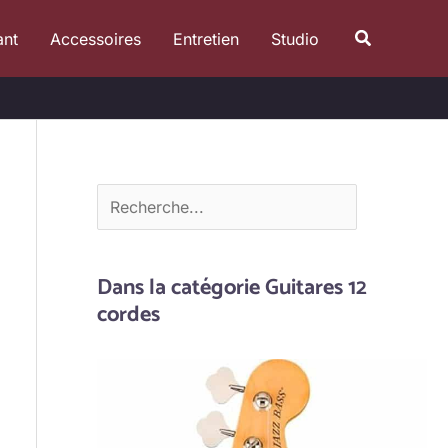
R
Recherche
ant
Accessoires
Entretien
Studio
e
c
h
e
r
c
h
e
Dans la catégorie Guitares 12
r
cordes