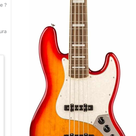
e ?
ura