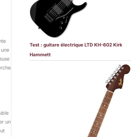
nte
Test : guitare électrique LTD KH-602 Kirk
 une
Hammett
ieuse
erche
uble
er un
eut