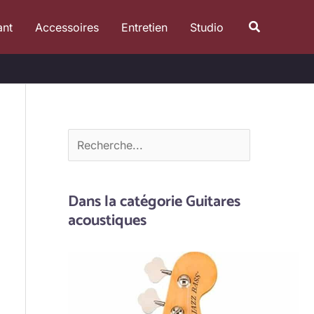
R
Recherche
ant
Accessoires
Entretien
Studio
e
c
h
e
r
c
h
e
Dans la catégorie Guitares
r
acoustiques