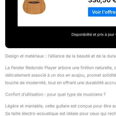
Disponibilité et prix à jou
Design et matériaux : l’alliance de la beauté et de la durab
La Fender Redondo Player arbore une finition naturelle, q
délicatement associé à un dos en acajou, promet solidité
touche de modernité, tout en offrant une durabilité accru
Confort d’utilisation : pour quel type de musiciens ?
Légère et maniable, cette guitare est conçue pour être a
Sa taille électro-acoustique est idéale pour ceux qui rech