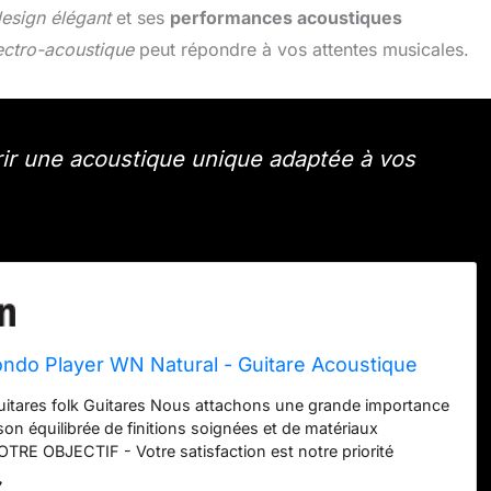
esign élégant
et ses
performances acoustiques
ectro-acoustique
peut répondre à vos attentes musicales.
ir une acoustique unique adaptée à vos
ndo Player WN Natural - Guitare Acoustique
itares folk Guitares Nous attachons une grande importance
on équilibrée de finitions soignées et de matériaux
OTRE OBJECTIF - Votre satisfaction est notre priorité
rouve au cœur de nos préoccupations.
€