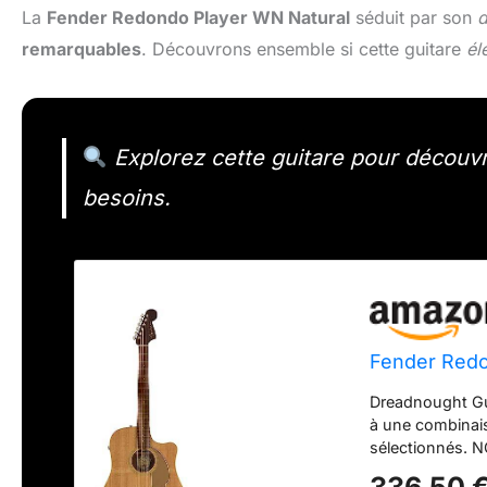
La
Fender Redondo Player WN Natural
séduit par son
d
remarquables
. Découvrons ensemble si cette guitare
él
Explorez cette guitare pour découvr
besoins.
Fender Redo
Dreadnought Gu
à une combinais
sélectionnés. N
absolue et se t
336,50 