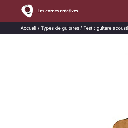
Aller
Les cordes créatives
au
contenu
Accueil
Types de guitares
Test : guitare acou