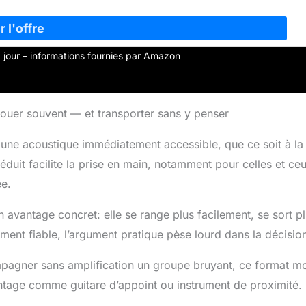
 à jour – informations fournies par Amazon
jouer souvent — et transporter sans y penser
t une acoustique immédiatement accessible, que ce soit à la
uit facilite la prise en main, notamment pour celles et ceu
ée.
n avantage concret: elle se range plus facilement, se sort p
ment fiable, l’argument pratique pèse lourd dans la décisio
mpagner sans amplification un groupe bruyant, ce format mo
antage comme guitare d’appoint ou instrument de proximité.