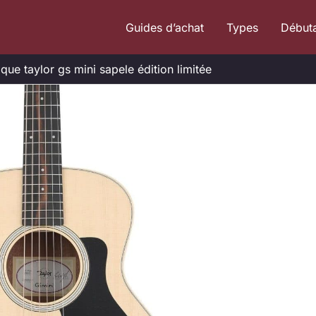
Guides d’achat
Types
Début
ique taylor gs mini sapele édition limitée