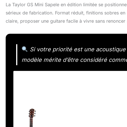
La Taylor GS Mini Sapele en édition limitée se position
sérieux de fabrication. Format réduit, finitions sobres en 
claire, proposer une guitare facile à vivre sans renoncer 
Si votre priorité est une acoustiqu
modèle mérite d’être considéré comme