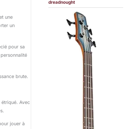
dreadnought
et une
rter un
écié pour sa
 personnalité
issance brute.
 étriqué. Avec
s.
pour jouer à