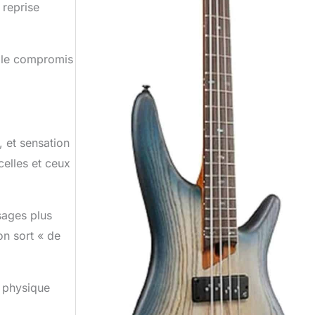
 reprise
, le compromis
, et sensation
celles et ceux
sages plus
on sort « de
e physique