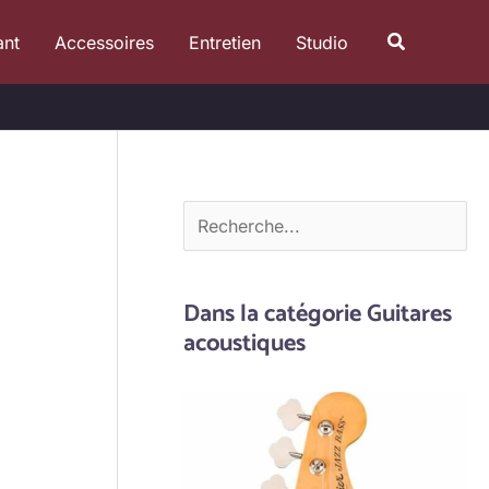
R
Recherche
ant
Accessoires
Entretien
Studio
e
c
h
e
r
c
h
e
Dans la catégorie Guitares
r
acoustiques