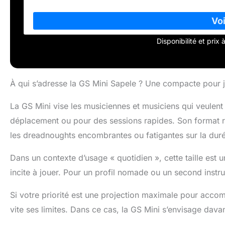
Disponibilité et prix
À qui s’adresse la GS Mini Sapele ? Une compacte pour 
La GS Mini vise les musiciennes et musiciens qui veulen
déplacement ou pour des sessions rapides. Son format réd
les dreadnoughts encombrantes ou fatigantes sur la dur
Dans un contexte d’usage « quotidien », cette taille est u
incite à jouer. Pour un profil nomade ou un second instru
Si votre priorité est une projection maximale pour acco
vite ses limites. Dans ce cas, la GS Mini s’envisage dav