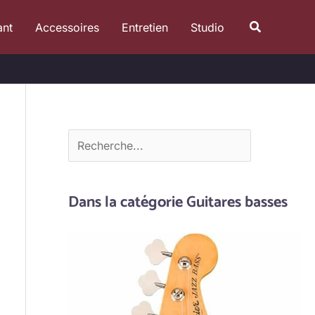
R
Recherche
ant
Accessoires
Entretien
Studio
e
c
h
e
r
c
h
e
Dans la catégorie Guitares basses
r