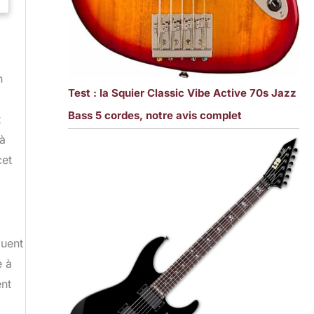
n
Test : la Squier Classic Vibe Active 70s Jazz
Bass 5 cordes, notre avis complet
t
 à
cet
buent
e à
ent