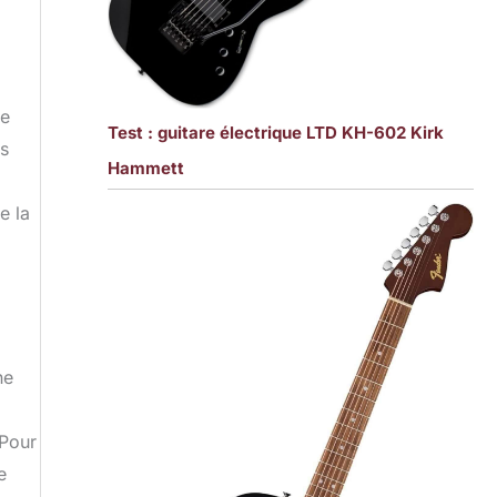
re
Test : guitare électrique LTD KH-602 Kirk
es
Hammett
e la
ne
 Pour
e