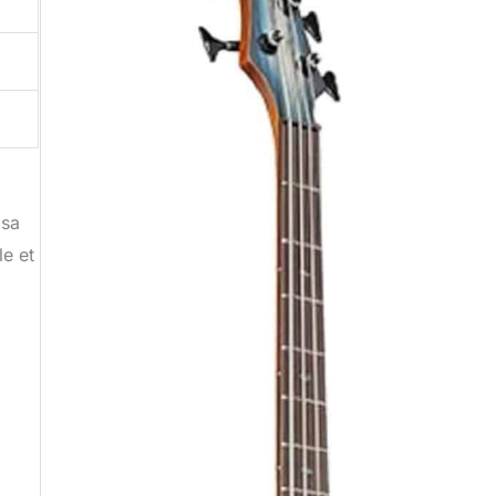
 sa
le et