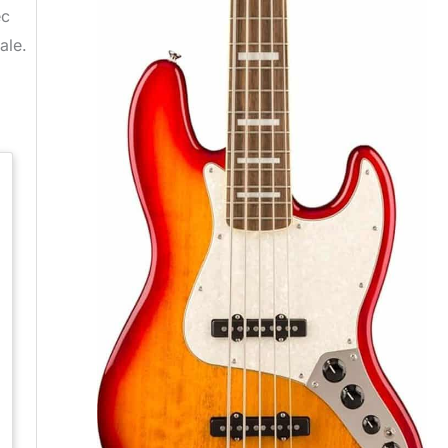
ec
ale.