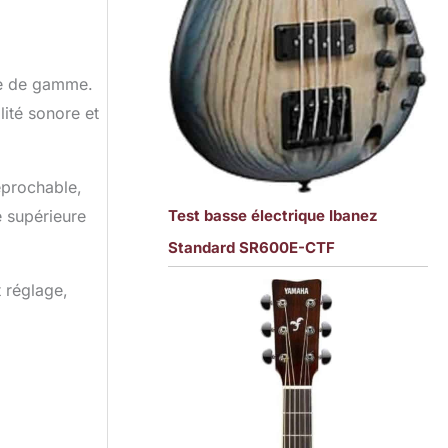
trée de gamme.
ité sonore et
réprochable,
e supérieure
Test basse électrique Ibanez
Standard SR600E-CTF
t réglage,