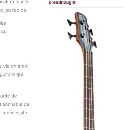
sation plus «
dreadnought
le jeu rapide.
les
 qui
e via un ampli
guitare qui
arité de
raisonnable de
 la nécessité