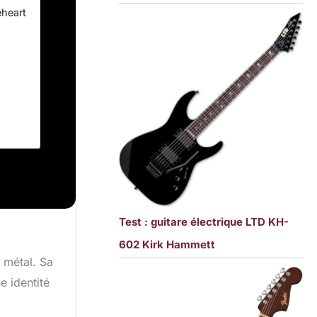
eheart
der
ble
se.
Test : guitare électrique LTD KH-
602 Kirk Hammett
t métal. Sa
e identité