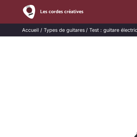
Aller
Les cordes créatives
au
contenu
Accueil
Types de guitares
Test : guitare élec