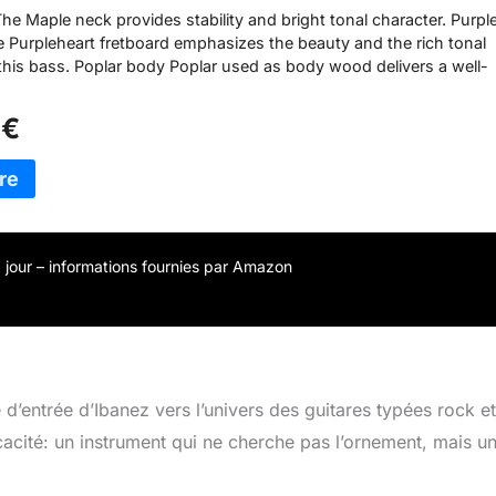
e Maple neck provides stability and bright tonal character. Purpl
e Purpleheart fretboard emphasizes the beauty and the rich tonal
 this bass. Poplar body Poplar used as body wood delivers a well-
 with incredible thickness. Infinity R H-H pickups Ibanez Infinity
ver an accurate and tight sound with excellent dynamics. Even un
 €
s, they do not lose tonal clarity. Double Locking tremolo The Dou
em holds your guitar in tune even under aggressive on-stage abu
 à jour – informations fournies par Amazon
d’entrée d’Ibanez vers l’univers des guitares typées rock e
fficacité: un instrument qui ne cherche pas l’ornement, mais un