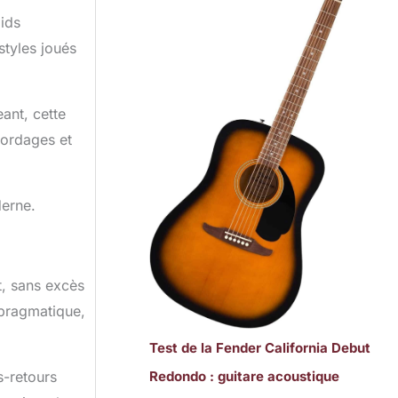
ids
styles joués
ant, cette
cordages et
derne.
t, sans excès
 pragmatique,
Test de la Fender California Debut
s-retours
Redondo : guitare acoustique