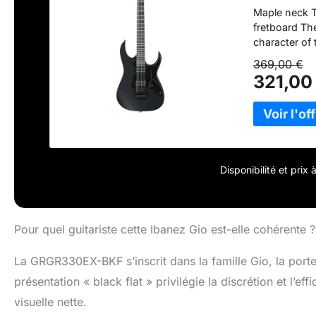
Maple neck Th
fretboard Th
character of
balanced tone
369,00 €
pickups deli
321,00
heavy setting
Locking syst
Disponibilité et prix
Pour quel guitariste cette Ibanez Gio est-elle cohérente ?
La GRGR330EX-BKF s’inscrit dans la famille Gio, la porte 
présentation « black flat » privilégie la discrétion et l’e
visuelle nette.