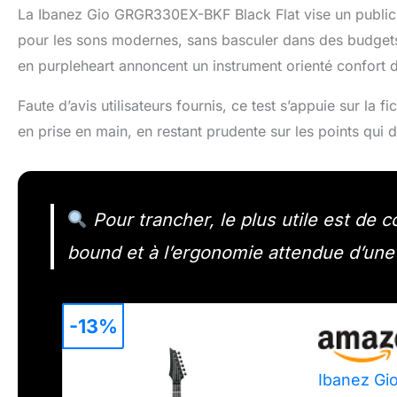
La Ibanez Gio GRGR330EX-BKF Black Flat vise un public cl
pour les sons modernes, sans basculer dans des budgets é
en purpleheart annoncent un instrument orienté confort de
Faute d’avis utilisateurs fournis, ce test s’appuie sur la
en prise en main, en restant prudente sur les points qui dé
Pour trancher, le plus utile est de c
bound et à l’ergonomie attendue d’une
-13%
Ibanez Gi