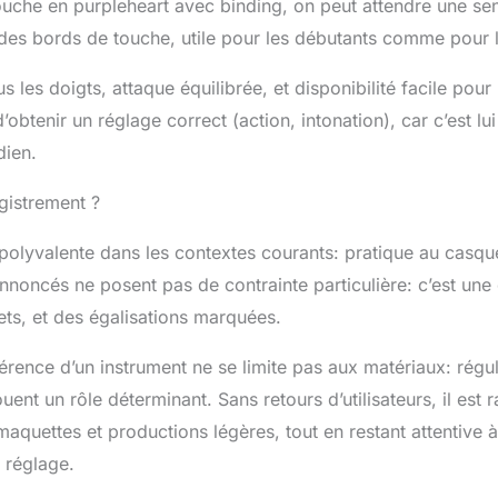
ouche en purpleheart avec binding, on peut attendre une sen
lle des bords de touche, utile pour les débutants comme pour 
 les doigts, attaque équilibrée, et disponibilité facile pour 
btenir un réglage correct (action, intonation), car c’est lui
dien.
gistrement ?
polyvalente dans les contextes courants: pratique au casqu
nnoncés ne posent pas de contrainte particulière: c’est une 
fets, et des égalisations marquées.
hérence d’un instrument ne se limite pas aux matériaux: régul
ent un rôle déterminant. Sans retours d’utilisateurs, il est 
uettes et productions légères, tout en restant attentive à
 réglage.