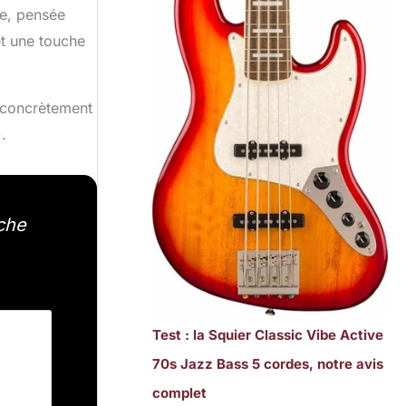
re, pensée
et une touche
t concrètement
.
uche
Test : la Squier Classic Vibe Active
70s Jazz Bass 5 cordes, notre avis
complet