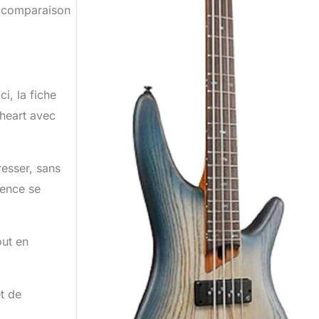
ne comparaison
i, la fiche
eheart avec
resser, sans
rence se
out en
et de