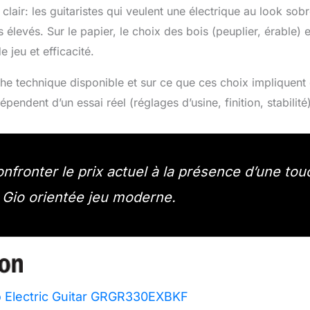
air: les guitaristes qui veulent une électrique au look sob
levés. Sur le papier, le choix des bois (peuplier, érable) 
 jeu et efficacité.
 fiche technique disponible et sur ce que ces choix impliquen
pendent d’un essai réel (réglages d’usine, finition, stabilité)
onfronter le prix actuel à la présence d’une to
 Gio orientée jeu moderne.
o Electric Guitar GRGR330EXBKF