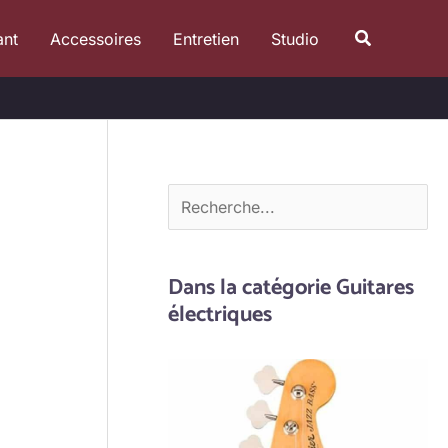
R
Recherche
ant
Accessoires
Entretien
Studio
e
c
h
e
r
c
h
e
Dans la catégorie Guitares
r
électriques