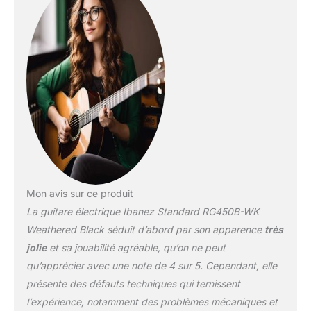
trouve au cœur de nos
préoccupations.
Mon avis sur ce produit
La guitare électrique Ibanez Standard RG450B-WK
Weathered Black séduit d’abord par son apparence
très
jolie
et sa jouabilité agréable, qu’on ne peut
qu’apprécier avec une note de 4 sur 5. Cependant, elle
présente des défauts techniques qui ternissent
l’expérience, notamment des problèmes mécaniques et