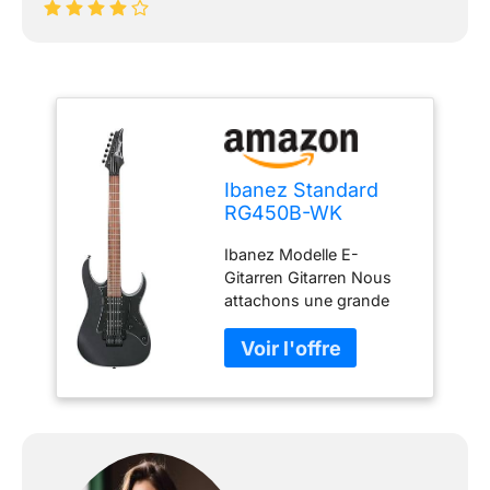
Ibanez Standard
RG450B-WK
Weathered Black -
Ibanez Modelle E-
Guitare Électrique
Gitarren Gitarren Nous
attachons une grande
importance à une
combinaison équilibrée
de finitions soignées et
de matériaux
sélectionnés. NOTRE
OBJECTIF - Votre
satisfaction est notre
priorité absolue et se