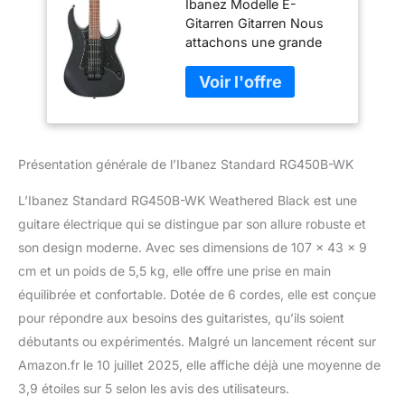
Ibanez Modelle E-
Guitare Électrique
Gitarren Gitarren Nous
attachons une grande
importance à une
combinaison équilibrée
de finitions soignées et
de matériaux
sélectionnés. NOTRE
OBJECTIF - Votre
Présentation générale de l’Ibanez Standard RG450B-WK
satisfaction est notre
priorité absolue et se
L’Ibanez Standard RG450B-WK Weathered Black est une
trouve au cœur de nos
guitare électrique qui se distingue par son allure robuste et
préoccupations.
son design moderne. Avec ses dimensions de 107 x 43 x 9
cm et un poids de 5,5 kg, elle offre une prise en main
équilibrée et confortable. Dotée de 6 cordes, elle est conçue
pour répondre aux besoins des guitaristes, qu’ils soient
débutants ou expérimentés. Malgré un lancement récent sur
Amazon.fr le 10 juillet 2025, elle affiche déjà une moyenne de
3,9 étoiles sur 5 selon les avis des utilisateurs.