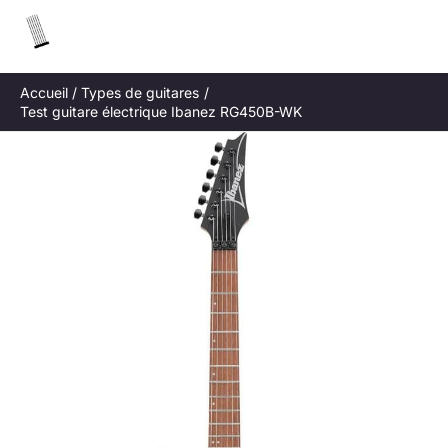
Aller
R
au
e
contenu
c
Accueil
Types de guitares
h
Test guitare électrique Ibanez RG450B-WK
e
r
c
h
e
r