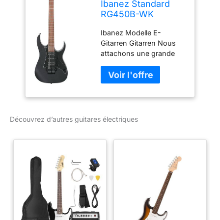
Ibanez Standard
RG450B-WK
Weathered Black -
Ibanez Modelle E-
Guitare Électrique
Gitarren Gitarren Nous
attachons une grande
importance à une
combinaison équilibrée
de finitions soignées et
de matériaux
sélectionnés. NOTRE
OBJECTIF - Votre
Découvrez d’autres guitares électriques
satisfaction est notre
priorité absolue et se
trouve au cœur de nos
préoccupations.