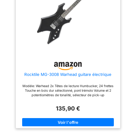
permet un apprentissage
réaliser des bends amples et
simple, ludique et motivant Kit
expressifs Garantie limitée de 2
guitare électrique avec
ans : Les guitares Fender sont
accessoires complets :
fabriquées avec une qualité
accordeur numérique,
inégalée, jusqu'à la dernière vis
médiators, bras vibrato et
- c'est pourquoi Fender garantit
housse inclus pour accorder,
cette guitare électrique Fender
jouer et transporter votre guitare
contre les défauts de matériaux
facilement Idée cadeau guitare
et de fabrication pendant deux
électrique débutant : pack
(2) ans à partir de la date
guitare électrique idéal pour
d'achat. Conçu par Fender en
enfant ou adulte. solution tout en
Californie et emblème du rock &
un parfaite pour découvrir la
roll, la Debut Collection
guitare et commencer
Stratocaster est le compagnon
rapidement
parfait pour débuter votre
voyage musical.
Rocktile MG-3008 Warhead guitare électrique
Modèle: Warhead 2x Têtes de lecture Humbucker, 24 frettes
Touche en bois dur sélectionné, pont trémolo Volume et 2
potentiomètres de tonalité, sélecteur de pick-up
135,90 €