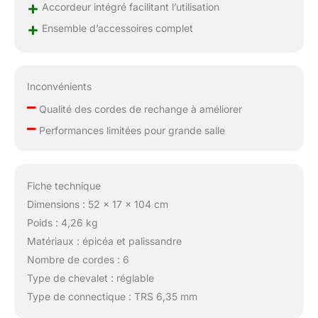
+
facile à couper pour
Accordeur intégré facilitant l’utilisation
jouer : le design coupé
+
Ensemble d’accessoires complet
de cette guitare
électrique acoustique
vous permet d'accéder
plus facilement aux
Inconvénients
frettes supérieures. La
–
Qualité des cordes de rechange à améliorer
finition de peinture à
–
pores profonds, le
Performances limitées pour grande salle
design simple de la
tête, la courbure
simplifiée rend la tête et
le corps intégrés,
Fiche technique
beaux. Le pont en
Dimensions : 52 x 17 x 104 cm
palissandre a une
Poids : 4,26 kg
dureté élevée, une forte
Matériaux : épicéa et palissandre
conductivité des
vibrations, une
Nombre de cordes : 6
transmission stable et
Type de chevalet : réglable
riche. Placez le
Type de connectique : TRS 6,35 mm
pickguard inclus sous