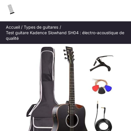
Aller
R
au
e
contenu
c
Accueil
Types de guitares
h
Test guitare Kadence Slowhand SH04 : électro-acoustique de
e
qualité
r
c
h
e
r