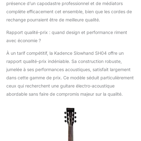
acoustique Kadence
présence d’un capodastre professionnel et de médiators
Slowhand noire est
complète efficacement cet ensemble, bien que les cordes de
livrée avec des
rechange pourraient être de meilleure qualité.
accessoires, y compris
un sac rembourré
Rapport qualité-prix : quand design et performance riment
zippé, un accordeur
intégré, une sangle de
avec économie ?
guitare réglable, des
À un tarif compétitif, la Kadence Slowhand SH04 offre un
cordes
supplémentaires, 3
rapport qualité-prix indéniable. Sa construction robuste,
médiators, un
jumelée à ses performances acoustiques, satisfait largement
capodastre et un câble
dans cette gamme de prix. Ce modèle séduit particulièrement
de guitare. Cordes
ceux qui recherchent une guitare électro-acoustique
durables : conçues
pour une excellente
abordable sans faire de compromis majeur sur la qualité.
qualité sonore, une
grande durabilité et une
facilité d'utilisation
accrue. La surface est
revêtue d'un
revêtement de film, qui
ne rouille pas