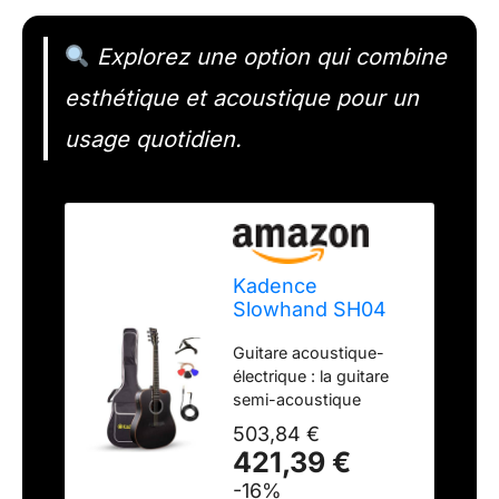
Explorez une option qui combine
esthétique et acoustique pour un
usage quotidien.
Kadence
Slowhand SH04
Guitare
Guitare acoustique-
acoustique
électrique : la guitare
électrique de
semi-acoustique
qualité supérieure
Kadence Slowhand en
– Table en épicéa
503,84 €
palissandre est une
noir, touche en
421,39 €
guitare finement
palissandre –
-16%
conçue pour donner
Guitare électro-