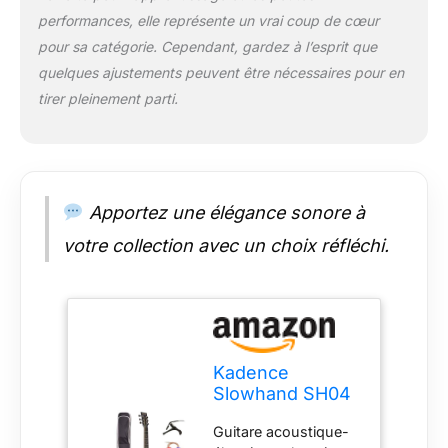
équilibrer la tension
performances, elle représente un vrai coup de cœur
causée par les
pour sa catégorie. Cependant, gardez à l’esprit que
cordes ou le
quelques ajustements peuvent être nécessaires pour en
rétrécissement de la
tirer pleinement parti.
température, pour un
cou droit et durable.
Le manche réglable
de la guitare
électrique acoustique
en palissandre
Apportez une élégance sonore à
permet à votre main
votre collection avec un choix réfléchi.
de rester dans une
position confortable
en gardant les cordes
à une hauteur
parfaite. La guitare
électrique acoustique
Kadence
Kadence Slowhand
Slowhand SH04
noire est livrée avec
Guitare
des accessoires, y
Guitare acoustique-
acoustique
compris un sac