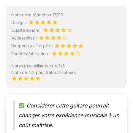
le trou sonore de la
guitare pour le protéger
des rayures pendant le
Note de la rédaction 17/20
jeu. Convient à tous les
Design :
styles de musique.
Qualité sonore :
Instruments de qualité
pour tous les jours :
Accessoires :
avec une grande
Rapport qualité-prix :
variété d'instruments
Facilité d’utilisation :
de musique, Kadence
s'engage à développer
Notes des utilisateurs 4.2/5
des guitares
Note de 4.2 pour 856 utilisateurs
acoustiques plus
confortables et
fonctionnelles,
fournissant des
services de qualité et
Considérer cette guitare pourrait
d'excellents produits.
Avec des instruments
changer votre expérience musicale à un
de qualité de la marque
coût maîtrisé.
Kadence, vous aurez
un compagnon