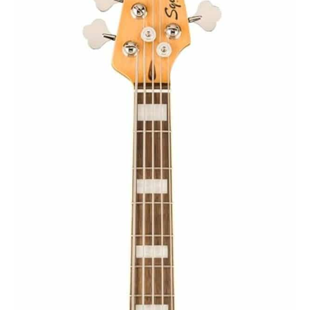
votre niveau de
compétence, nos
guitares électriques
veilleront à ce que
tous vos désirs
musicaux soient
satisfaits.