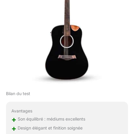
facilement, ce qui
prolonge le temps
d'utilisation des cordes
et réduit la charge sur
les doigts lorsque vous
appuyez sur les
cordes. Les chevilles
d'accordage sont
conçues pour une
bonne qualité sonore.
Les touches
d'accordage sont
lisses et faciles à régler
pour garder la guitare
accordée. Les guitares
Bilan du test
Kadence ont de
meilleures basses, un
Avantages
volume et un son plus
+
complet. Les cordes
Son équilibré : médiums excellents
sont lisses et douces
+
Design élégant et finition soignée
au toucher. Design