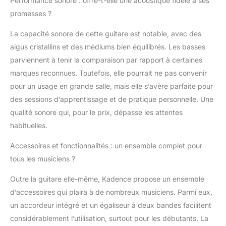
Performance sonore : offre-t-elle une acoustique fidèle à ses
rembourré pour que
promesses ?
vous puissiez la
transporter partout où
La capacité sonore de cette guitare est notable, avec des
vous allez. Action
réglable : la barre de
aigus cristallins et des médiums bien équilibrés. Les basses
réglage intégrée peut
parviennent à tenir la comparaison par rapport à certaines
équilibrer la tension
marques reconnues. Toutefois, elle pourrait ne pas convenir
causée par les cordes
pour un usage en grande salle, mais elle s’avère parfaite pour
ou le rétrécissement de
des sessions d’apprentissage et de pratique personnelle. Une
la température, pour un
cou droit et durable. Le
qualité sonore qui, pour le prix, dépasse les attentes
manche réglable de la
habituelles.
guitare électrique
acoustique en
Accessoires et fonctionnalités : un ensemble complet pour
palissandre permet à
tous les musiciens ?
votre main de rester
dans une position
Outre la guitare elle-même, Kadence propose un ensemble
confortable en gardant
d’accessoires qui plaira à de nombreux musiciens. Parmi eux,
les cordes à une
un accordeur intégré et un égaliseur à deux bandes facilitent
hauteur parfaite. La
guitare électrique
considérablement l’utilisation, surtout pour les débutants. La