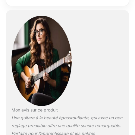
électriques sont
conçues pour avoir
une excellente qualité
sonore, une grande
durabilité et une
facilité d'utilisation
accrue pour les
débutants ainsi que
les professionnels. La
taille de 104,1 cm le
rend facile à
manipuler et à
transporter. Cette
guitare acoustique
noire est livrée avec
un sac de protection
rembourré pour que
vous puissiez la
Mon avis sur ce produit
transporter partout
Une guitare à la beauté époustouflante, qui avec un bon
où vous allez. Action
réglage préalable offre une qualité sonore remarquable.
réglable : la barre de
Parfaite pour l’apprentissage et les petites
réglage intégrée peut