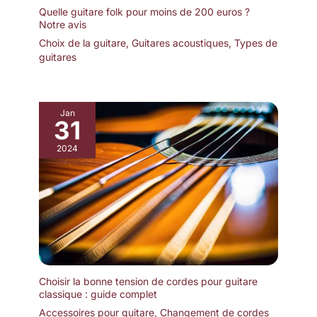
design simple de la
Quelle guitare folk pour moins de 200 euros ?
tête, la courbure
Notre avis
simplifiée rend la tête
Choix de la guitare
,
Guitares acoustiques
,
Types de
et le corps intégrés,
guitares
beaux. Le pont en
palissandre a une
dureté élevée, une
forte conductivité
Jan
31
des vibrations, une
transmission stable
2024
et riche. Placez le
pickguard inclus
sous le trou sonore
de la guitare pour le
protéger des rayures
pendant le jeu.
Convient à tous les
styles de musique.
Instruments de
Choisir la bonne tension de cordes pour guitare
qualité pour tous les
classique : guide complet
jours : avec une
Accessoires pour guitare
,
Changement de cordes