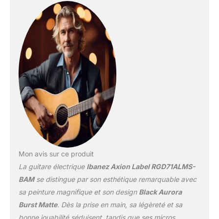
satisfaction est notre
priorité absolue et est
notre priorité.
Mon avis sur ce produit
La guitare électrique
Ibanez Axion Label RGD71ALMS-
BAM
se distingue par son esthétique remarquable avec
sa peinture magnifique et son design
Black Aurora
Burst Matte
. Dès la prise en main, sa légèreté et sa
bonne jouabilité séduisent, tandis que ses micros