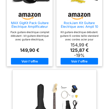
MAX GigKit Pack Guitare
RockJam Kit Guitare
Électrique Amplificateur
Électrique avec Ampli 10
40W Accessoires Noir
W, Housse et Cours, Noir
Pack guitare électrique complet
Kit guitare électrique débutant:
débutant : kit guitare électrique
guitare 6 cordes taille standard
avec guitare électrique,
avec cordes acier pour
amplificateur 40w et
apprendre à la maison, à l’école
154,99 €
accessoires essentiels pour
ou en répétition. Amplificateur
149,90 €
125,87 €
jouer dès réception. idéal pour
10 W inclus: ampli de pratique
débutant adulte et enfant
avec câble et sortie casque
-19%
Guitare électrique adulte et
pour jouer fort ou en privé. Pack
enfant polyvalente : guitare
de démarrage complet: housse,
électrique taille standard
sangle, cordes de rechange et
adaptée dès 10 ans, équipée de
médiators pour commencer
3 micros pour un son pur et
rapidement. Configuration
modulable (rock, blues, pop).
droitier: format standard
excellent rapport qualité prix
confortable pour étudiants,
Apprentissage facile guitare
adolescents et adultes
débutant : progressez
débutants. Finition Noir:
rapidement avec des
ensemble pratique pour
applications comme yousician.
premiers riffs, accords, cours et
ce pack guitare électrique
exercices de rock.
permet un apprentissage
simple, ludique et motivant Kit
guitare électrique avec