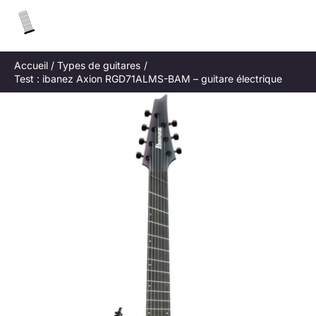
Aller
R
au
e
contenu
c
Accueil
Types de guitares
h
Test : ibanez Axion RGD71ALMS-BAM – guitare électrique
e
r
c
h
e
r