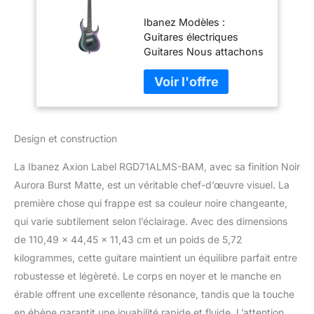
Guitare électrique
Ibanez Modèles :
Ibanez Noir
Guitares électriques
Guitares Nous attachons
une grande importance à
une combinaison
équilibrée de finitions
soignées et de matériaux
sélectionnés. Notre
Design et construction
objectif : votre
satisfaction est notre
La Ibanez Axion Label RGD71ALMS-BAM, avec sa finition Noir
priorité absolue et est
notre priorité.
Aurora Burst Matte, est un véritable chef-d’œuvre visuel. La
première chose qui frappe est sa couleur noire changeante,
qui varie subtilement selon l’éclairage. Avec des dimensions
de 110,49 x 44,45 x 11,43 cm et un poids de 5,72
kilogrammes, cette guitare maintient un équilibre parfait entre
robustesse et légèreté. Le corps en noyer et le manche en
érable offrent une excellente résonance, tandis que la touche
en ébène garantit une jouabilité rapide et fluide. L’attention