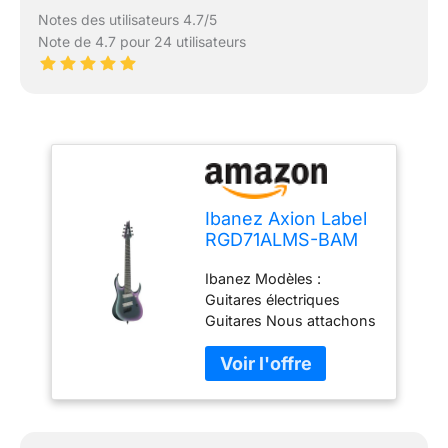
Notes des utilisateurs 4.7/5
Note de 4.7 pour 24 utilisateurs
Ibanez Axion Label
RGD71ALMS-BAM
Guitare électrique
Ibanez Modèles :
Ibanez Noir
Guitares électriques
Guitares Nous attachons
une grande importance à
une combinaison
équilibrée de finitions
soignées et de matériaux
sélectionnés. Notre
objectif : votre