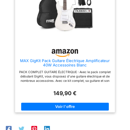
accessoires complets :
accordeur numérique,
médiators, bras vibrato et
housse inclus pour accorder,
jouer et transporter votre guitare
facilement Idée cadeau guitare
électrique débutant : pack
guitare électrique idéal pour
enfant ou adulte. solution tout en
un parfaite pour découvrir la
guitare et commencer
rapidement
MAX GigKit Pack Guitare Électrique Amplificateur
40W Accessoires Blanc
PACK COMPLET GUITARE ÉLECTRIQUE : Avec le pack complet
débutant GigKit, vous disposez d'une guitare électrique et de
nombreux accessoires. Avec ce kit complet, sa guitare et son
amplificateur 40 Watts, vous pouvez commencer à jouer dès
réception. Idéale pour les débutants, cette guitare vous offre un
149,90 €
son authentique. Vous êtes prêt pour le rock ! UNE GUITARE
AUTHENTIQUE AVEC UN SON PUR : Cette guitare électrique de
taille standard est idéale dès 10 ans et dispose d'un excellent
rapport qualité-prix pour les débutants de tous âges. Son
design est connu de toutes les générations et reconnaissable
par tous. Les trois micros vous offrent un son pur et permettent
de nombreuses modifications de son. APPRENEZ À L'AIDE
D'UNE APPLICATION : Pour apprendre la guitare électrique
facilement et de manière amusante, vous pouvez télécharger