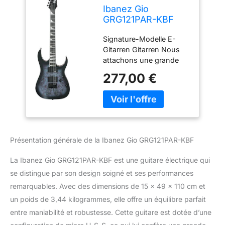
Ibanez Gio
GRG121PAR-KBF
Deep Dusk Burst
Signature-Modelle E-
Flat - Guitare
Gitarren Gitarren Nous
Électrique
attachons une grande
importance à une
277,00 €
combinaison équilibrée
de finitions soignées et
de matériaux
sélectionnés. NOTRE
OBJECTIF - Votre
satisfaction est notre
Présentation générale de la Ibanez Gio GRG121PAR-KBF
priorité absolue et se
trouve au cœur de nos
La Ibanez Gio GRG121PAR-KBF est une guitare électrique qui
préoccupations.
se distingue par son design soigné et ses performances
remarquables. Avec des dimensions de 15 x 49 x 110 cm et
un poids de 3,44 kilogrammes, elle offre un équilibre parfait
entre maniabilité et robustesse. Cette guitare est dotée d’une