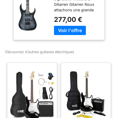
Gitarren Gitarren Nous
Électrique
attachons une grande
importance à une
277,00 €
combinaison équilibrée
de finitions soignées et
de matériaux
sélectionnés. NOTRE
OBJECTIF - Votre
satisfaction est notre
Découvrez d’autres guitares électriques
priorité absolue et se
trouve au cœur de nos
préoccupations.