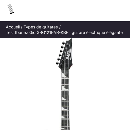
Aller
R
au
e
contenu
c
Accueil
Types de guitares
h
Test Ibanez Gio GRG121PAR-KBF : guitare électrique élégante
e
r
c
h
e
r