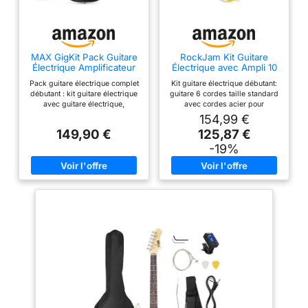
MAX GigKit Pack Guitare
RockJam Kit Guitare
Électrique Amplificateur
Électrique avec Ampli 10
40W Accessoires Noir
W, Housse et Cours, Noir
Pack guitare électrique complet
Kit guitare électrique débutant:
débutant : kit guitare électrique
guitare 6 cordes taille standard
avec guitare électrique,
avec cordes acier pour
amplificateur 40w et
apprendre à la maison, à l’école
154,99 €
accessoires essentiels pour
ou en répétition. Amplificateur
149,90 €
125,87 €
jouer dès réception. idéal pour
10 W inclus: ampli de pratique
débutant adulte et enfant
avec câble et sortie casque
-19%
Guitare électrique adulte et
pour jouer fort ou en privé. Pack
enfant polyvalente : guitare
de démarrage complet: housse,
électrique taille standard
sangle, cordes de rechange et
adaptée dès 10 ans, équipée de
médiators pour commencer
3 micros pour un son pur et
rapidement. Configuration
modulable (rock, blues, pop).
droitier: format standard
excellent rapport qualité prix
confortable pour étudiants,
Apprentissage facile guitare
adolescents et adultes
débutant : progressez
débutants. Finition Noir:
rapidement avec des
ensemble pratique pour
applications comme yousician.
premiers riffs, accords, cours et
ce pack guitare électrique
exercices de rock.
permet un apprentissage
simple, ludique et motivant Kit
guitare électrique avec