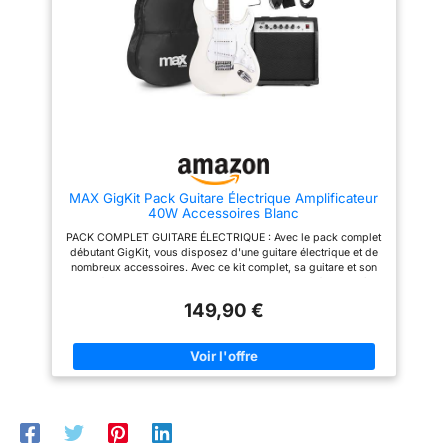
accessoires complets :
accordeur numérique,
médiators, bras vibrato et
housse inclus pour accorder,
jouer et transporter votre guitare
facilement Idée cadeau guitare
électrique débutant : pack
guitare électrique idéal pour
enfant ou adulte. solution tout en
un parfaite pour découvrir la
guitare et commencer
rapidement
MAX GigKit Pack Guitare Électrique Amplificateur
40W Accessoires Blanc
PACK COMPLET GUITARE ÉLECTRIQUE : Avec le pack complet
débutant GigKit, vous disposez d'une guitare électrique et de
nombreux accessoires. Avec ce kit complet, sa guitare et son
amplificateur 40 Watts, vous pouvez commencer à jouer dès
réception. Idéale pour les débutants, cette guitare vous offre un
149,90 €
son authentique. Vous êtes prêt pour le rock ! UNE GUITARE
AUTHENTIQUE AVEC UN SON PUR : Cette guitare électrique de
taille standard est idéale dès 10 ans et dispose d'un excellent
rapport qualité-prix pour les débutants de tous âges. Son
design est connu de toutes les générations et reconnaissable
par tous. Les trois micros vous offrent un son pur et permettent
de nombreuses modifications de son. APPRENEZ À L'AIDE
D'UNE APPLICATION : Pour apprendre la guitare électrique
facilement et de manière amusante, vous pouvez télécharger
une application musicale comme Yousician. Ainsi, vous