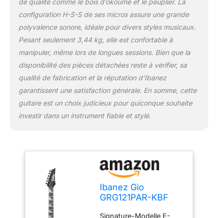
de qualité comme le bois d’okoumé et le peuplier. La
configuration H-S-S de ses micros assure une grande
polyvalence sonore, idéale pour divers styles musicaux.
Pesant seulement 3,44 kg, elle est confortable à
manipuler, même lors de longues sessions. Bien que la
disponibilité des pièces détachées reste à vérifier, sa
qualité de fabrication et la réputation d’Ibanez
garantissent une satisfaction générale. En somme, cette
guitare est un choix judicieux pour quiconque souhaite
investir dans un instrument fiable et stylé.
Ibanez Gio
GRG121PAR-KBF
Deep Dusk Burst
Signature-Modelle E-
Flat - Guitare