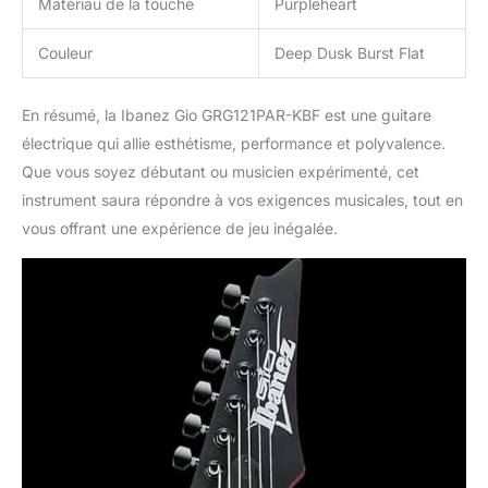
Matériau de la touche
Purpleheart
Couleur
Deep Dusk Burst Flat
En résumé, la Ibanez Gio GRG121PAR-KBF est une guitare
électrique qui allie esthétisme, performance et polyvalence.
Que vous soyez débutant ou musicien expérimenté, cet
instrument saura répondre à vos exigences musicales, tout en
vous offrant une expérience de jeu inégalée.