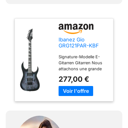
Ibanez Gio
GRG121PAR-KBF
Deep Dusk Burst
Signature-Modelle E-
Flat - Guitare
Gitarren Gitarren Nous
Électrique
attachons une grande
importance à une
277,00 €
combinaison équilibrée
de finitions soignées et
de matériaux
sélectionnés. NOTRE
OBJECTIF - Votre
satisfaction est notre
priorité absolue et se
trouve au cœur de nos