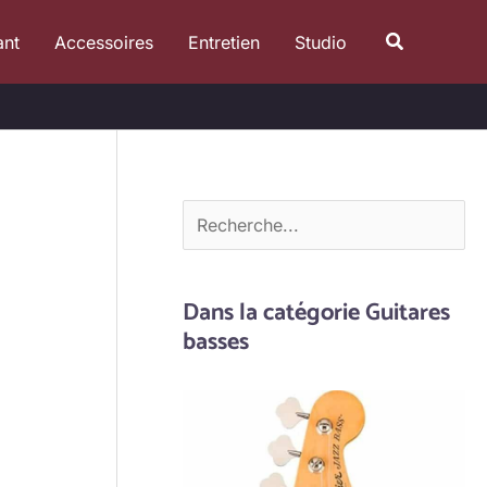
R
Recherche
ant
Accessoires
Entretien
Studio
e
c
h
e
r
c
h
e
Dans la catégorie Guitares
r
basses