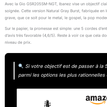
Avec la Gio GSR205SM-NGT, Ibanez vise un objectif clair
soignée. Cette version Natural Gray Burst, fabriquée en In
grave, que ce soit pour le metal, le gospel, la pop mod
Sur le papier, la promesse est simple: une 5 cordes d’e
d’avis très favorable (4,6/5). Reste à voir ce que cela d
niveau de prix.
Si votre objectif est de passer à l
parmi les options les plus rationnelle