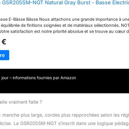
o GSR205SM-NGT Natural Gray Burst - Basse Électr
ässe E-Bässe Bässe Nous attachons une grande importance à un
équilibrée de finitions soignées et de matériaux sélectionnés. NO
tre satisfaction est notre priorité absolue et se trouve au cœur 
ns.
 €
 à jour – informations fournies par Amazon
lle vraiment faite ?
 manche plus large, cordes plus rapprochées selon les régl
récise. La GSR205SM-NGT s’inscrit dans une logique pédag