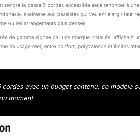
: rendre la basse 5 cordes accessible sans renoncer à une
donésie, s’adresse aux bassistes qui veulent élargir leur reg
erne ou les arrangements plus denses.
ntrée de gamme signée par une marque installée, affichant
onne en usage réel, entre confort, polyvalence et limites att
a 5 cordes avec un budget contenu, ce modèle s
s du moment.