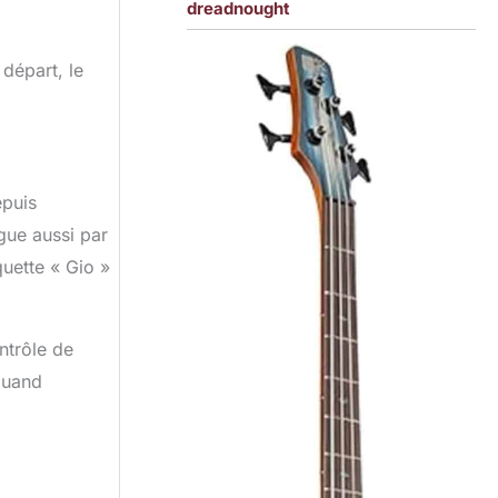
dreadnought
 départ, le
epuis
gue aussi par
quette « Gio »
ntrôle de
 quand