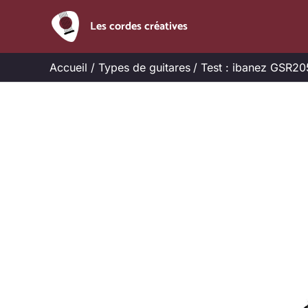
Aller
Les cordes créatives
au
contenu
Accueil
Types de guitares
Test : ibanez GSR2