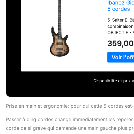
Ibanez Gi
5 cordes
5-Saiter E-B
combinaison 
OBJECTIF - Vo
préoccupatio
359,00
Disponibilité et prix
Prise en main et ergonomie: pour qui cette 5 cordes est-e
Passer à cinq cordes change immédiatement les repères:
corde de si grave qui demande une main gauche plus p