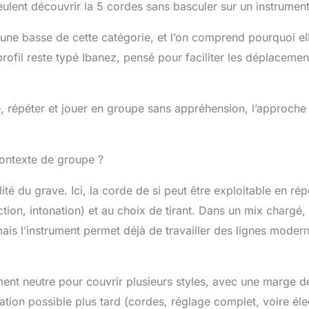
veulent découvrir la 5 cordes sans basculer sur un instrumen
r une basse de cette catégorie, et l’on comprend pourquoi el
ofil reste typé Ibanez, pensé pour faciliter les déplacements
 répéter et jouer en groupe sans appréhension, l’approche 
 contexte de groupe ?
ité du grave. Ici, la corde de si peut être exploitable en répé
tion, intonation) et au choix de tirant. Dans un mix chargé, 
ais l’instrument permet déjà de travailler des lignes moder
ment neutre pour couvrir plusieurs styles, avec une marge 
sation possible plus tard (cordes, réglage complet, voire él