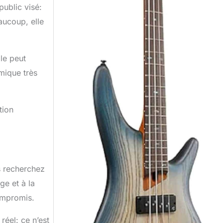
ublic visé:
aucoup, elle
lle peut
mique très
tion
s recherchez
ge et à la
ompromis.
réel: ce n’est