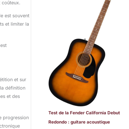
t coûteux.
le est souvent
 et limiter la
est
tition et sur
la définition
nes et des
Test de la Fender California Debut
de progression
Redondo : guitare acoustique
ectronique