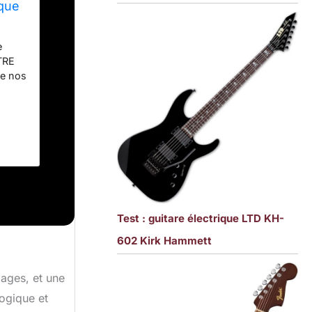
ique
e
TRE
de nos
Test : guitare électrique LTD KH-
602 Kirk Hammett
ages, et une
ogique et