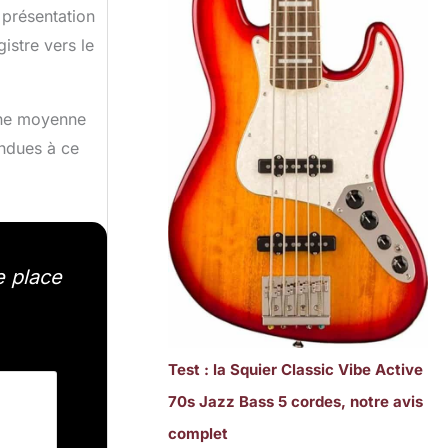
 présentation
istre vers le
 une moyenne
endues à ce
e place
Test : la Squier Classic Vibe Active
70s Jazz Bass 5 cordes, notre avis
complet