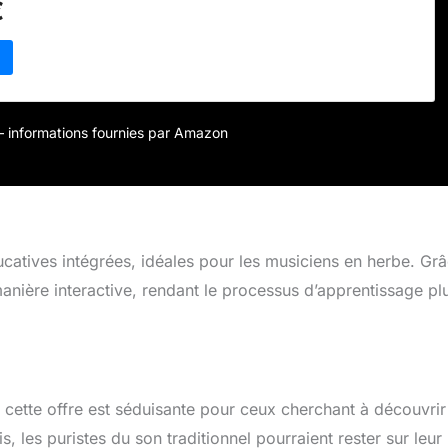
€
ec des extraits. En solo ou en duo. Acquérez des
caces, des séquences d'accords et plus encore avec des
ux de tous les genres et niveaux. Collaboration en Ensemble.
isir votre rôle en tant que joueur principal ou rythmique et
à votre session ou simplement accepter ses invitations et
èce ensemble Application d'effets Unique sensibilité tactile
r – informations fournies par Amazon
 sur l'écran. Et pourtant motivant.
catives intégrées, idéales pour les musiciens en herbe. Gr
anière interactive, rendant le processus d’apprentissage pl
cette offre est séduisante pour ceux cherchant à découvrir
, les puristes du son traditionnel pourraient rester sur leur