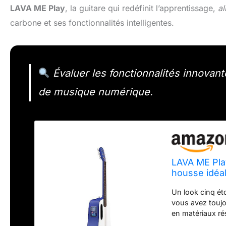
LAVA ME Play
, la guitare qui redéfinit l’apprentissage,
al
carbone et ses fonctionnalités intelligentes.
Évaluer les fonctionnalités innovant
de musique numérique.
LAVA ME Play
housse idéal
cm Bleu prof
Un look cinq ét
vous avez toujo
en matériaux ré
même dans des e