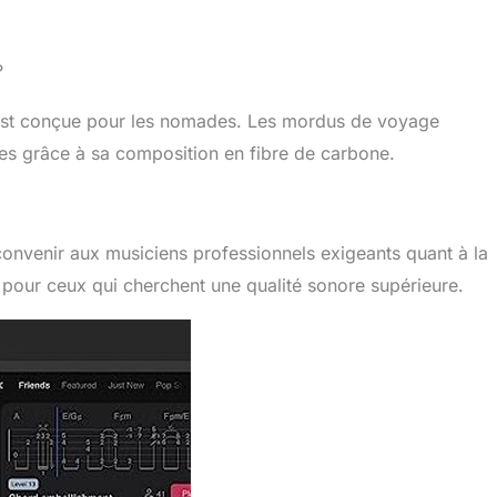
?
are est conçue pour les nomades. Les mordus de voyage
ues grâce à sa composition en fibre de carbone.
 convenir aux musiciens professionnels exigeants quant à la
pour ceux qui cherchent une qualité sonore supérieure.