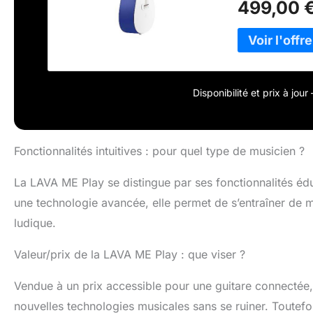
499,00 
compétences av
techniques effi
extraits musica
Vous pouvez cho
inviter un ami 
compléter une pi
Disponibilité et prix à jou
avec un toucher
Fonctionnalités intuitives : pour quel type de musicien ?
La LAVA ME Play se distingue par ses fonctionnalités édu
une technologie avancée, elle permet de s’entraîner de m
ludique.
Valeur/prix de la LAVA ME Play : que viser ?
Vendue à un prix accessible pour une guitare connectée, 
nouvelles technologies musicales sans se ruiner. Toutefois