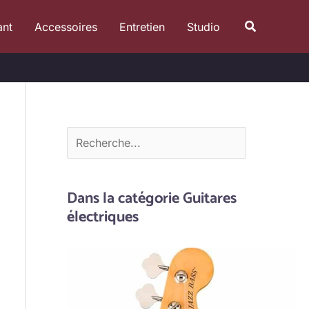
R
Recherche
ant
Accessoires
Entretien
Studio
e
c
h
e
r
c
h
e
Dans la catégorie Guitares
r
électriques