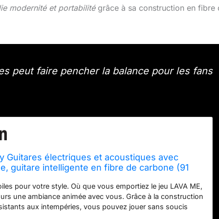
lie modernité et portabilité
grâce à sa construction en fibre
es peut faire pencher la balance pour les fans
 Guitares électriques et acoustiques avec
e, guitare intelligente en fibre de carbone (91
ond et Blanc givré)
oiles pour votre style. Où que vous emportiez le jeu LAVA ME,
urs une ambiance animée avec vous. Grâce à la construction
sistants aux intempéries, vous pouvez jouer sans soucis
ndroits où la température et l'humidité varient Maîtriser les