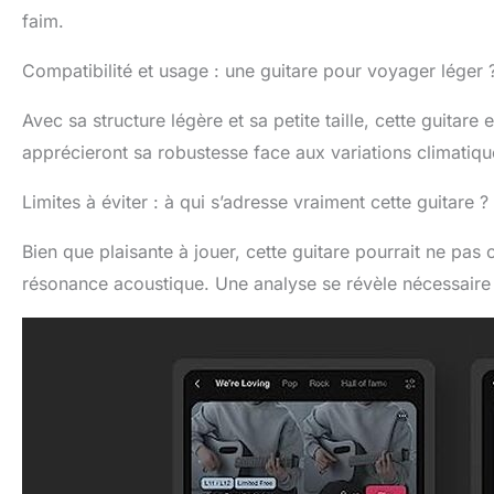
faim.
Compatibilité et usage : une guitare pour voyager léger 
Avec sa structure légère et sa petite taille, cette guit
apprécieront sa robustesse face aux variations climatiq
Limites à éviter : à qui s’adresse vraiment cette guitare ?
Bien que plaisante à jouer, cette guitare pourrait ne pas
résonance acoustique. Une analyse se révèle nécessaire 