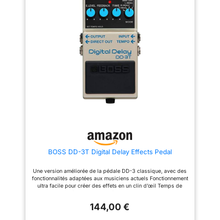
Pédale de guitare durable :
alliage d'aluminium classique,
stable et robuste. Indicateur
LED indiquant l'état de
fonctionnement. Remarque :
adaptateur d'alimentation DC 9
V. Non inclus.
BOSS DD-3T Digital Delay Effects Pedal
Une version améliorée de la pédale DD-3 classique, avec des
fonctionnalités adaptées aux musiciens actuels Fonctionnement
ultra facile pour créer des effets en un clin d’œil Temps de
Delay de 12,5 à 800 ms, divisés en trois segments pour un
réglage rapide Fonction Tap Tempo sur le switch intégré ou à
144,00 €
l’aide d’un footswitch externe Réglage Short Loop pour créer
des boucles courtes (identique à la fonction Hold de la DD-3)