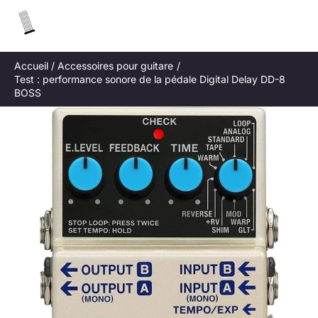
Aller
R
au
e
contenu
c
Accueil
Accessoires pour guitare
h
Test : performance sonore de la pédale Digital Delay DD-8
e
BOSS
r
c
h
e
r