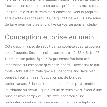
décider si la résonance
façonner son son en fonction de ses préférences musicales.
du Delay persiste ou
Les retours des utilisateurs mentionnent souvent la propreté
s’arrête lorsque l’effet est
et la clarté des sons produits, ce qui fait de la DD-8 une alliée
coupé Entrées et sorties
en véritable stéréo, et
de taille pour vos prestations live ou vos sessions en studio.
trois modes de sortie au
choix : Independent,
Conception et prise en main
Panning, et Wide Stereo
Les connecteurs
Côté design, la pédale séduit par sa sobriété avec sa couleur
permettent de
noire élégante. Ses dimensions compactes (9, 65 x 6, 6 x 15,
nombreuses possibilités
11 cm) et son poids léger (490 grammes) facilitent son
: mono, stéréo, Wet/Dry,
Wet seulement...
intégration sur n’importe quel pedalboard. L’accessibilité aux
Possibilité de contrôle
footswitchs est optimale grâce à une forme angulaire bien
externe par deux
pensée, facilitant ainsi l’activation rapide lors des
footswitchs ou une
performances. Si la multitude de paramètres peut sembler
pédale d’expression
Fonction Twist unique
intimidante au début – quelques utilisateurs ayant évoqué une
pour chaque mode de
prise en main complexe –, elle offre néanmoins une
Delay via un footswitch
profondeur créative inégalée après un temps d’adaptation.
externe