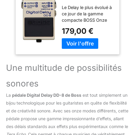
polyvalent
Le Delay le plus évolué à
ce jour de la gamme
compacte BOSS Onze
modes polyvalents dont
179,00 €
Delay numérique
basique, échos vintage,
Shimmer, modulation et
Looper Le Looper
propose plus de 40
secondes
Une multitude de possibilités
d’enregistrement avec
Overdub et gestion à
sonores
partir de trois pédales
externes Trois nouveaux
La
pédale Digital Delay DD-8 de Boss
est tout simplement un
types de Delay : Warm,
+RV (Delay+Reverb) et
bijou technologique pour les guitaristes en quête de flexibilité
GLT (Delay rythmique)
et de créativité sonore. Avec ses onze modes différents, cette
Jusqu’à dix secondes de
pédale propose une gamme impressionnante d’effets, allant
temps de Delay avec
des délais standards aux effets plus expérimentaux comme le
fonction Tap Tempo
Switch Carryover pour
Tera Echo
. Cela permet à chaque musicien de véritablement