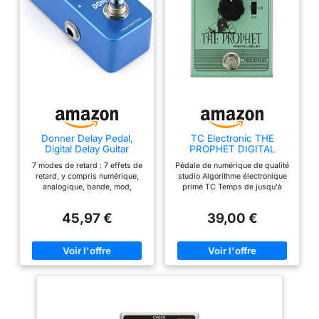
Donner Delay Pedal,
TC Electronic THE
Digital Delay Guitar
PROPHET DIGITAL
Pédale, 7 Effets Digital
DELAY
7 modes de retard : 7 effets de
Pédale de numérique de qualité
Analog Tape Mod Sweep
retard, y compris numérique,
studio Algorithme électronique
Lofi Reverse
analogique, bande, mod,
primé TC Temps de jusqu'à
balayage, lofi et marche arrière.
1300 MS True Bypass pour une
[3 boutons] MIX est utilisé pour
intégrité ultime du signal
45,97 €
39,00 €
contrôler le rapport signal
Fonctionne avec une batterie 9
sec/effet. Le temps est utilisé
V ou la prise d'alimentation
pour contrôler le temps de
électronique TC 9 (aucun des
retard de 20 ms à 838 ms.
deux n'est inclus)
F.BACK est utilisé pour contrôler
le montant des commentaires.
Pédale de retard numérique :
conception de circuit
numérique, True Bypass fournit
une tonalité transparente.