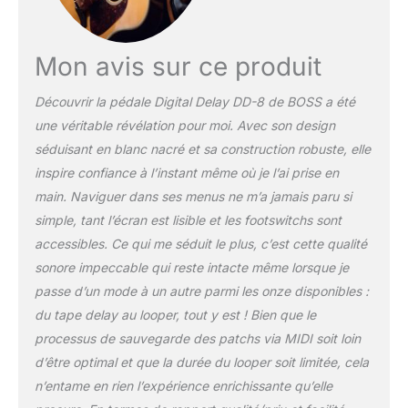
du Delay persiste ou
s’arrête lorsque l’effet est
coupé Entrées et sorties
Mon avis sur ce produit
en véritable stéréo, et
trois modes de sortie au
Découvrir la pédale Digital Delay DD-8 de BOSS a été
choix : Independent,
une véritable révélation pour moi. Avec son design
Panning, et Wide Stereo
Les connecteurs
séduisant en blanc nacré et sa construction robuste, elle
permettent de
inspire confiance à l’instant même où je l’ai prise en
nombreuses possibilités
main. Naviguer dans ses menus ne m’a jamais paru si
: mono, stéréo, Wet/Dry,
simple, tant l’écran est lisible et les footswitchs sont
Wet seulement...
accessibles. Ce qui me séduit le plus, c’est cette qualité
Possibilité de contrôle
externe par deux
sonore impeccable qui reste intacte même lorsque je
footswitchs ou une
passe d’un mode à un autre parmi les onze disponibles :
pédale d’expression
du tape delay au looper, tout y est ! Bien que le
Fonction Twist unique
processus de sauvegarde des patchs via MIDI soit loin
pour chaque mode de
Delay via un footswitch
d’être optimal et que la durée du looper soit limitée, cela
externe
n’entame en rien l’expérience enrichissante qu’elle