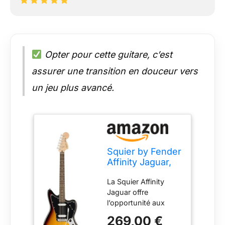
Opter pour cette guitare, c’est
assurer une transition en douceur vers
un jeu plus avancé.
Squier by Fender
Affinity Jaguar,
touche en
La Squier Affinity
laurier, Sunburst
Jaguar offre
3 couleurs
l’opportunité aux
guitar heroes en
269,00 €
herbe de profiter d’un