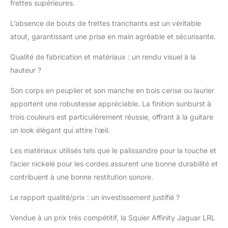
frettes supérieures.
ses deux micros Squier
à simples bobinages et
L’absence de bouts de frettes tranchants est un véritable
à son sélecteur à trois
positions.
atout, garantissant une prise en main agréable et sécurisante.
Qualité de fabrication et matériaux : un rendu visuel à la
hauteur ?
Son corps en peuplier et son manche en bois cerise ou laurier
apportent une robustesse appréciable. La finition sunburst à
trois couleurs est particulièrement réussie, offrant à la guitare
un look élégant qui attire l’œil.
Les matériaux utilisés tels que le palissandre pour la touche et
l’acier nickelé pour les cordes assurent une bonne durabilité et
contribuent à une bonne restitution sonore.
Le rapport qualité/prix : un investissement justifié ?
Vendue à un prix très compétitif, la Squier Affinity Jaguar LRL