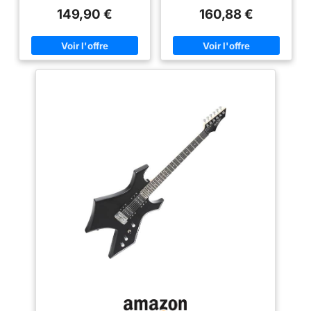
accessoires essentiels pour
Le Laurel Fingerboard et la
Et quels que soient
149,90 €
160,88 €
jouer dès réception. idéal pour
forme emblématique en "C" - un
votre style et votre
débutant adulte et enfant
corps mince permet une
Guitare électrique adulte et
sensation de jeu fluide et
niveau, vous
enfant polyvalente : guitare
confortable tandis que le
profiterez d’une belle
électrique taille standard
matériel chromé offre une
adaptée dès 10 ans, équipée de
structure durable avec un
variété de sons grâce
3 micros pour un son pur et
aspect premium. La Squier
à ses deux micros
modulable (rock, blues, pop).
Debut Series Strat est équipée
Squier à simples
excellent rapport qualité prix
de trois micros simple
Apprentissage facile guitare
bobinage avec commutation à 5
bobinages et à son
débutant : progressez
positions qui offrent une large
sélecteur à trois
rapidement avec des
gamme de sonorités classiques
applications comme yousician.
de Strat, et le pont tremolo et le
positions.
ce pack guitare électrique
bras amovible permettent de
permet un apprentissage
réaliser des bends amples et
simple, ludique et motivant Kit
expressifs Garantie limitée de 2
guitare électrique avec
ans : Les guitares Fender sont
accessoires complets :
fabriquées avec une qualité
accordeur numérique,
inégalée, jusqu'à la dernière vis
médiators, bras vibrato et
- c'est pourquoi Fender garantit
housse inclus pour accorder,
cette guitare électrique Fender
jouer et transporter votre guitare
contre les défauts de matériaux
facilement Idée cadeau guitare
et de fabrication pendant deux
électrique débutant : pack
(2) ans à partir de la date
guitare électrique idéal pour
d'achat. Conçu par Fender en
enfant ou adulte. solution tout en
Californie et emblème du rock &
un parfaite pour découvrir la
roll, la Debut Collection
guitare et commencer
Stratocaster est le compagnon
rapidement
parfait pour débuter votre