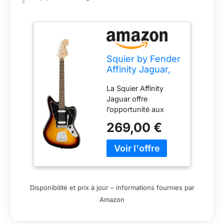
Squier by Fender
Affinity Jaguar,
touche en
La Squier Affinity
laurier, Sunburst
Jaguar offre
3 couleurs
l’opportunité aux
guitar heroes en
269,00 €
herbe de profiter d’un
instrument à la forme
légendaire et au son
emblématique. C’est
une formidable porte
d’entrée dans la
Disponibilité et prix à jour – informations fournies par
vénérable famille
Amazon
Fender. Cette guitare
présente plusieurs