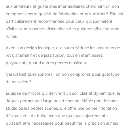
manche « Slim C » très
aux amateurs et guitaristes intermédiaires cherchant un bon
confortable, un
compromis entre qualité de fabrication et prix attractif. Elle est
diapason court de 24”
particulièrement recommandée pour ceux qui souhaitent
(610 mm), un chevalet
flottant dont le vibrato
s’initier aux sonorités distinctives des guitares offset sans se
de style vintage vous
ruiner.
assure une action hors
pair Ainsi que des
Avec son design iconique, elle saura séduire les amateurs de
mécaniques moulées
rock alternatif et de jazz fusion, tout en étant assez
et scellées à axes
polyvalente pour d’autres genres musicaux.
fendus, lesquelles
permettent de
Caractéristiques sonores : un bon compromis pour quel type
remplacer les cordes
de musicien ?
très facilement et
d’accorder l’instrument
Équipée de micros qui délivrent un son clair et dynamique, la
avec précision et
Jaguar permet une large palette sonore idéale pour le home
fluidité. Et quels que
soient votre style et
studio ou les petites scènes. Elle offre une bonne intonation
votre niveau, vous
dès sa sortie de boîte, bien que quelques ajustements
profiterez d’une belle
puissent être nécessaires pour peaufiner la précision sur les
variété de sons grâce à