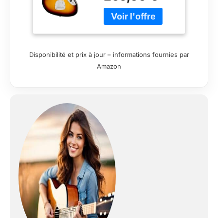
instrument à la forme
légendaire et au son
emblématique. C’est
une formidable porte
d’entrée dans la
Disponibilité et prix à jour – informations fournies par
vénérable famille
Amazon
Fender. Cette guitare
présente plusieurs
éléments pensés
pour faciliter le jeu,
notamment un corps
fin et léger, un profil
de manche « Slim C »
très confortable, un
diapason court de
24” (610 mm), un
chevalet flottant dont
le vibrato de style
vintage vous assure
une action hors pair
Ainsi que des