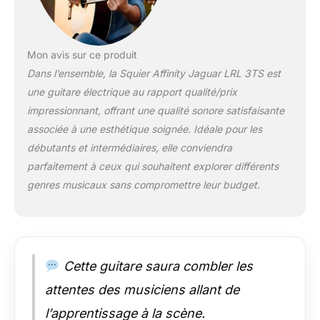
mécaniques moulées
et scellées à axes
fendus, lesquelles
permettent de
Mon avis sur ce produit
remplacer les cordes
Dans l’ensemble, la Squier Affinity Jaguar LRL 3TS est
très facilement et
une guitare électrique au rapport qualité/prix
d’accorder
impressionnant, offrant une qualité sonore satisfaisante
l’instrument avec
précision et fluidité.
associée à une esthétique soignée. Idéale pour les
Et quels que soient
débutants et intermédiaires, elle conviendra
votre style et votre
parfaitement à ceux qui souhaitent explorer différents
niveau, vous
genres musicaux sans compromettre leur budget.
profiterez d’une belle
variété de sons grâce
à ses deux micros
Squier à simples
bobinages et à son
sélecteur à trois
Cette guitare saura combler les
positions.
attentes des musiciens allant de
l’apprentissage à la scène.