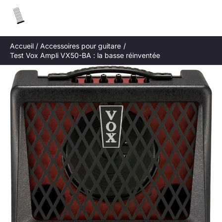
Aller
R
au
e
contenu
c
Accueil
Accessoires pour guitare
h
Test Vox Ampli VX50-BA : la basse réinventée
e
r
c
h
e
r