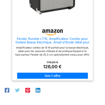
Fender Rumble LT15, Amplificateur Combo pour
Guitare Basse Electrique, Ampli d'Etude Idéal pour
Basse Electrique, Noir
Amplificateur combo de 15 W parfait pour la basse électrique,
idéal pour les sessions d’étude et de pratique Équipé d’un
haut-parleur Fender de 20,3 cm spécialement conçu pour offrir
un son de basse puissant et clair Contrôles de volume, basse,
moyen et aigus pour un réglage précis et personnalisé du son
179,00 €
Vinyle noir résistant avec une finition élégante noir/argenté,
126,00 €
assurant durabilité et style Prise casque intégrée pour une
pratique silencieuse et une portabilité facile, combinant
excellent son et prix imbattable