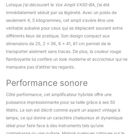
Ses avantages distinctifs
Lorsque j’ai découvert le
Vox Ampli VX50-BA
, j’ai été
incluent un haut-parleur
immédiatement séduit par sa légèreté. Avec un poids de
VOX original de 20
seulement 4, 5 kilogrammes, cet ampli s’avère être une
pouces, une structure
Bass reflex unique qui
véritable aubaine pour ceux qui se déplacent souvent entre
garantit une puissance
différents lieux de pratique. Son design compact aux
suffisante et une
dimensions de 25, 2 x 36, 6 x 41, 61 cm permet de le
reproduction riche des
transporter aisément sans tracas. De plus, la couleur rouge
basses fréquences Il y a
également un égaliseur à
flamboyante lui confère un look moderne et accrocheur qui ne
quatre bandes qui
manquera pas d’attirer les regards.
permet une mise en
forme détaillée du son,
Performance sonore
un effet compresseur
indispensable pour les
Côté performance, cet amplificateur hybride offre une
basses et un effet
puissance impressionnante pour sa taille grâce à ses 50
d'overdrive qui fournit
tout, du grain subtil à
Watts. Le son est décrit comme ayant un aspect vintage à
l'overdrive à gain élevé
lampe, ce qui donne un caractère chaleureux et dynamique
Également fourni un
idéal pour faire face à des instruments tels qu’une
ensemble complet de
contrebasse ou une guitare. Malgré quelques critiques sur le