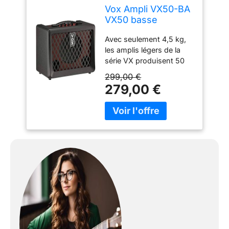
Vox Ampli VX50-BA
VX50 basse
électrique
Avec seulement 4,5 kg,
les amplis légers de la
série VX produisent 50
W de puissance
299,00 €
fournissent un ampli
279,00 €
compact qui est facile à
transporter Le nouveau
tube à vide Nutube aide
à créer la puissance mais
donne également des
harmoniques riches et
une puissance sonore.
Ses avantages distinctifs
incluent un haut-parleur
VOX original de 20
pouces, une structure
Bass reflex unique qui
garantit une puissance