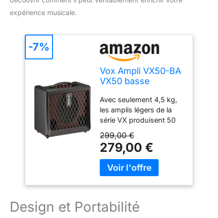
expérience musicale.
-7%
Vox Ampli VX50-BA
VX50 basse
électrique
Avec seulement 4,5 kg,
les amplis légers de la
série VX produisent 50
W de puissance
299,00 €
fournissent un ampli
279,00 €
compact qui est facile à
transporter Le nouveau
tube à vide Nutube aide
à créer la puissance mais
donne également des
harmoniques riches et
Design et Portabilité
une puissance sonore.