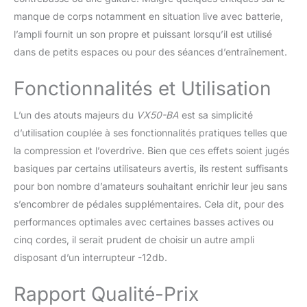
prises d'entrée/sortie, y
compris une prise AUX
manque de corps notamment en situation live avec batterie,
IN, une prise casque et
l’ampli fournit un son propre et puissant lorsqu’il est utilisé
une prise directe pour
dans de petits espaces ou pour des séances d’entraînement.
une connexion directe à
votre système de
Fonctionnalités et Utilisation
sonorisation
L’un des atouts majeurs du
VX50-BA
est sa simplicité
d’utilisation couplée à ses fonctionnalités pratiques telles que
la compression et l’overdrive. Bien que ces effets soient jugés
basiques par certains utilisateurs avertis, ils restent suffisants
pour bon nombre d’amateurs souhaitant enrichir leur jeu sans
s’encombrer de pédales supplémentaires. Cela dit, pour des
performances optimales avec certaines basses actives ou
cinq cordes, il serait prudent de choisir un autre ampli
disposant d’un interrupteur -12db.
Rapport Qualité-Prix