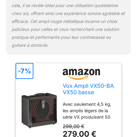
cela, il se révèle idéal pour une utilisation quotidienne
chez soi, offrant ainsi une expérience sonore agréable et
efficace. Cet ampli rouge métallique incarne un choix
judicieux pour celles et ceux recherchant une solution
pratique et performante pour leur contrebasse ou
guitare à domicile.
-7%
Vox Ampli VX50-BA
VX50 basse
électrique
Avec seulement 4,5 kg,
les amplis légers de la
série VX produisent 50
W de puissance
299,00 €
fournissent un ampli
279,00 €
compact qui est facile à