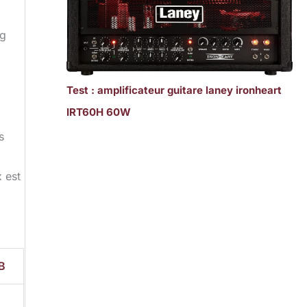
ug
Test : amplificateur guitare laney ironheart
IRT60H 60W
.
s
 est
B