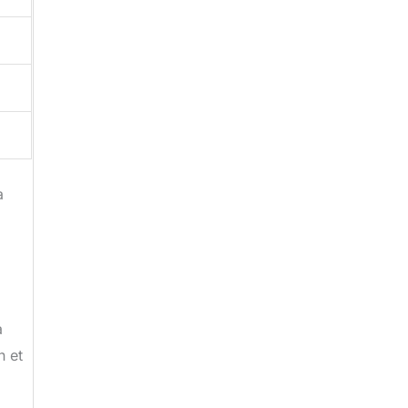
à
a
n et