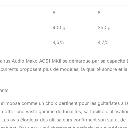
6
8
400 g
350 g
4,5/5
4,7/5
Walrus Audio Mako ACS1 MKII se démarque par sa capacité 
oncurrents proposent plus de modèles, la qualité sonore et la
ants
impose comme un choix pertinent pour les guitaristes à l
offrir une vaste gamme de tonalités, sa facilité d’utilisatio
. Les avis élogieux des utilisateurs confirment son statut de
cabinet. Pour ceux qui cherchent à enrichir leur expérience