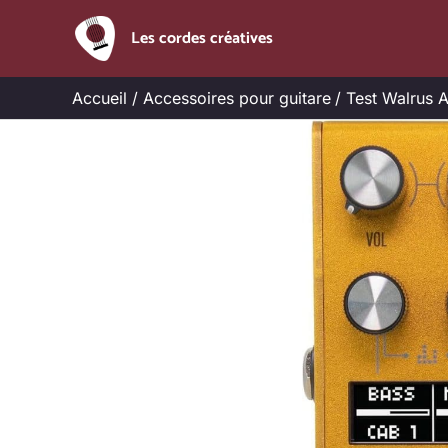
Aller
Les cordes créatives
au
contenu
Accueil
Accessoires pour guitare
Test Walrus A