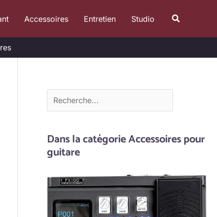
R
Recherche
ant
Accessoires
Entretien
Studio
e
c
res
h
e
r
c
h
e
Dans la catégorie Accessoires pour
r
guitare