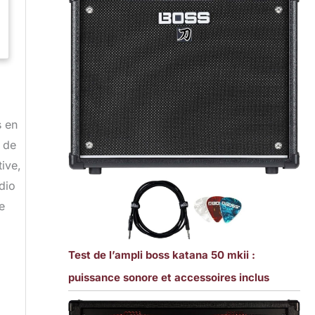
s en
 de
tive,
dio
e
Test de l’ampli boss katana 50 mkii :
puissance sonore et accessoires inclus